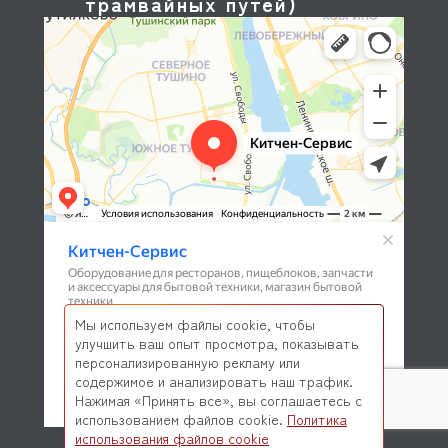
трамвайных путей)
Мы используем файлы cookie, чтобы
улучшить ваш опыт просмотра, показывать
персонализированную рекламу или
содержимое и анализировать наш трафик.
Нажимая «Принять все», вы соглашаетесь с
использованием файлов cookie.
Политика
© 2026 Kitchen-Service.com Интернет-магазин запчастей
использования файлов cookie
и оборудования профессиональной кухни