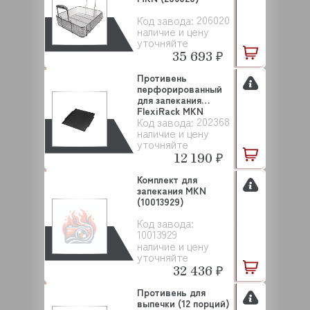
206020
Код завода:
наличие и цену
уточняйте
35 693 ₽
Противень
перфорированный
для запекания
FlexiRack MKN
202368
Код завода:
(202368)
наличие и цену
уточняйте
12 190 ₽
Комплект для
запекания MKN
(10013929)
Код завода:
10013929
наличие и цену
уточняйте
32 436 ₽
Противень для
выпечки (12 порций)