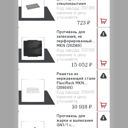
спецпокрытием
202385
Код завода:
GN1/1, 530...
наличие и цену
уточняйте
723 ₽
Противень для
запекания, не
перфорированный
MKN (202369)
202369
Код завода:
наличие и цену
уточняйте
15 052 ₽
Решетка из
нержавеющей стали
FlexiRack MKN
(206045)
206045
Код завода:
наличие и цену
уточняйте
10 918 ₽
Противень для
жарки и выпекания
GN1/1 с