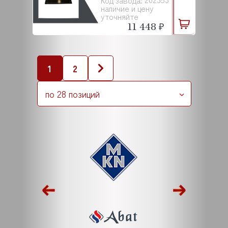
Код завода:
наличие и цену
уточняйте
11 448 ₽
1
2
по 28 позиций