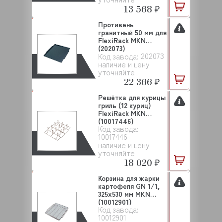
13 568 ₽
Противень
гранитный 50 мм для
FlexiRack MKN
(202073)
202073
Код завода:
наличие и цену
уточняйте
22 366 ₽
Решётка для курицы
гриль (12 куриц)
FlexiRack MKN
(10017446)
Код завода:
10017446
наличие и цену
уточняйте
18 020 ₽
Корзина для жарки
картофеля GN 1/1,
325x530 мм MKN
(10012901)
Код завода:
10012901