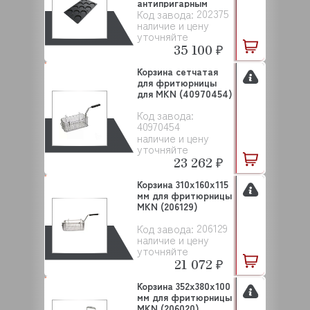
антипригарным
202375
Код завода:
покрытием, ...
наличие и цену
уточняйте
35 100 ₽
Корзина сетчатая
для фритюрницы
для MKN (40970454)
Код завода:
40970454
наличие и цену
уточняйте
23 262 ₽
Корзина 310х160х115
мм для фритюрницы
MKN (206129)
206129
Код завода:
наличие и цену
уточняйте
21 072 ₽
Корзина 352x380x100
мм для фритюрницы
MKN (206020)