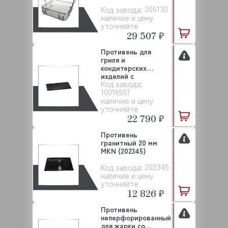
206130
Код завода:
наличие и цену
уточняйте
29 507 ₽
Противень для
гриля и
кондитерских
изделий с
Код завода:
антипригарным
10016907
спецпо...
наличие и цену
уточняйте
22 790 ₽
Противень
гранитный 20 мм
MKN (202345)
202345
Код завода:
наличие и цену
уточняйте
12 826 ₽
Противень
неперфорированный
для жарки со