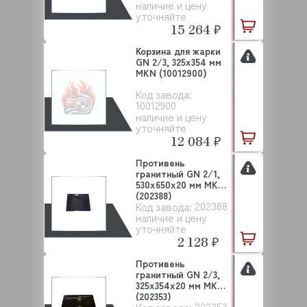
наличие и цену
уточняйте
15 264 ₽
Корзина для жарки
GN 2/3, 325x354 мм
MKN (10012900)
Код завода:
10012900
наличие и цену
уточняйте
12 084 ₽
Противень
гранитный GN 2/1,
530x650х20 мм MKN
(202388)
202388
Код завода:
наличие и цену
уточняйте
2 128 ₽
Противень
гранитный GN 2/3,
325x354х20 мм MKN
(202353)
202353