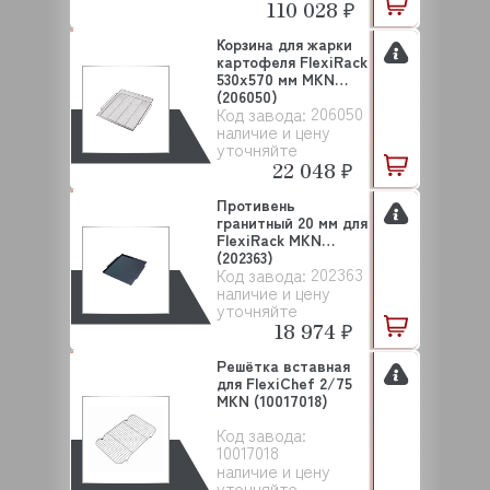
110 028 ₽
Корзина для жарки
картофеля FlexiRack
530x570 мм MKN
(206050)
206050
Код завода:
наличие и цену
уточняйте
22 048 ₽
Противень
гранитный 20 мм для
FlexiRack MKN
(202363)
202363
Код завода:
наличие и цену
уточняйте
18 974 ₽
Решётка вставная
для FlexiChef 2/75
MKN (10017018)
Код завода:
10017018
наличие и цену
уточняйте