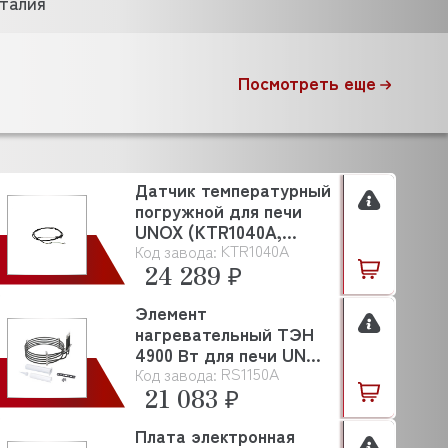
талия
Посмотреть еще
Датчик температурный
погружной для печи
UNOX (KTR1040A,
KTR1040A
Код завода:
TR1040)
24 289 ₽
Элемент
нагревательный ТЭН
4900 Вт для печи UNOX
RS1150A
Код завода:
(RS1150A)
21 083 ₽
Плата электронная