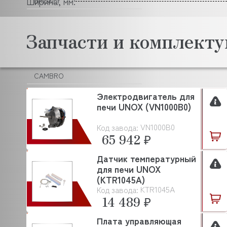
Ширина, мм:
BRISKLY
BRITA
Запчасти и комплек
C.M.A
CAB
CAMBRO
CANCAN
Электродвигатель для
печи UNOX (VN1000B0)
CARBOMA (Карбома)
VN1000B0
Код завода:
CARIMALI
65 942 ₽
CAS
Датчик температурный
для печи UNOX
CASADIO
(KTR1045A)
CELME
KTR1045A
Код завода:
14 489 ₽
CHILZ
Плата управляющая
CIME