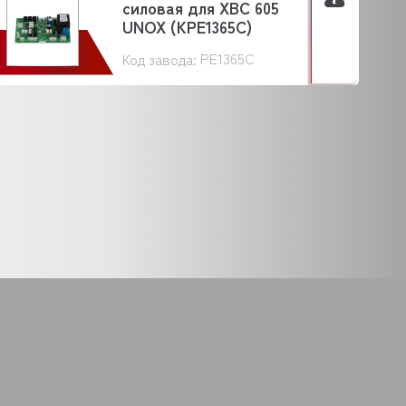
силовая для XBC 605
UNOX (KPE1365C)
PE1365C
Код завода: