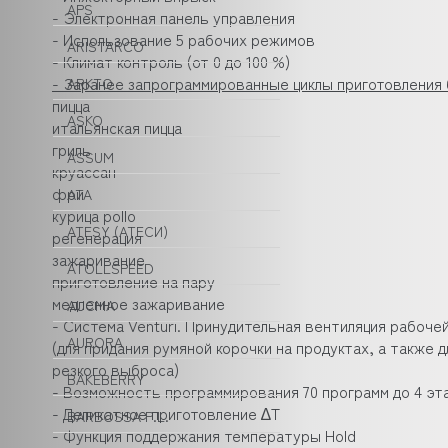
APS
- Электронная панель управления
- Использование 5 рабочих режимов
ARISTARCO
- Климат контроль (от 0 до 100 %)
-
Заранее запрограммированные циклы приготовления 
ARKTO
пицца
ASKO
итальянская пицца
гриль
ASSUM
круассан
фри
ATA
курица pollo
ATESY (АТЕСИ)
регенерация
зажаривание
ATOLLSPEED
приготовление на пару
медленное зажаривание
AUCMA
- Система Venturi. Принудительная вентиляция рабоч
AURORA
(для придания румяной корочки на продуктах, а также
резкого выброса)
BAKEBERRY
- Возможность программирования 70 программ до 4 эт
- Деликатное приготовление ∆Т
BARBOSSA P.L.
- Функция поддержания температуры Hold