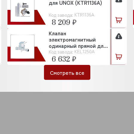
для UNOX (KTR1136A)
KTR1136A
Код завода:
8 209 ₽
Клапан
электромагнитный
одинарный прямой для
KEL1250A
Код завода:
UNOX (KEL1250A)
6 632 ₽
Смотреть все