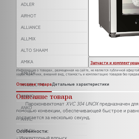
ADLER
AIRHOT
ALLIANCE
ALLMIX
ALTO SHAAM
AMIKA
Запчасти и комплектующ
Информация о товарах, размещенная на сайте, не является публичной офертой
AMITEK
характеристики, внешний вид, стоимость и комплектацию товаров без предва
Описание товара
Детальные характеристики
ANGELO PO
Описание товара
ANIMO
Пароконвектомат
XVC 304 UNOX
предназначен для
ANKO
помощью конвекции, обеспечивающей быстрое и равно
достигается за несколько секунд.
ANVIL
Особенности:
APACH
- Инжекторный впрыск