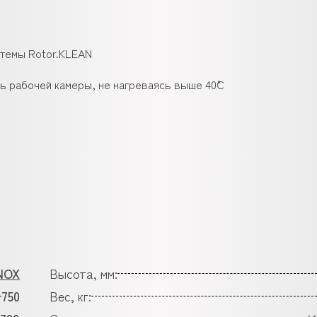
стемы Rotor.KLEAN
ь рабочей камеры, не нагреваясь выше 40˚С
NOX
Высота, мм:
750
Вес, кг: