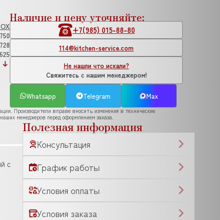
Наличие и цену уточняйте:
NOX
+7(985) 015-88-80
750
728
114@kitchen-service.com
625
Не нашли что искали?
Свяжитесь с нашим менеджером!
Whatsapp
Telegram
Max
рации. Производители вправе вносить изменения в технические
 наших менеджеров перед оформлением заказа.
Полезная информация
Консультация
й с
График работы
Условия оплаты
Условия заказа