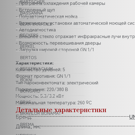
BARTSCHER
- Программа охлаждения рабочей камеры
- Встроенный щуп
BASSANINA
- Полуавтоматическая мойка
- Возможность установки автоматической моющей си
BEAR VARIMIXER
- Автодиагностика
BECKERS
- Внешнее стекло отражает инфракрасные лучи внутр
- Возможность перевешивания дверцы
BERKEL
- Загрузка широкой стороной GN 1/1
BERTOS
Характеристики:
Количество уровней: 5
BESSERVACUUM
Формат противня: GN 1/1
BOKNI
Тип пароконвектомата: электрический
Подключение: 220/380 В
BONGARD
Мощность: 5.3/3.2 кВт
Максимальная температура: 260 ºC
BRAS
Детальные характеристики
BRAVILOR BONAMAT
Бренд:
U
BREMA
Длина, мм: