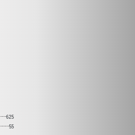
625
55