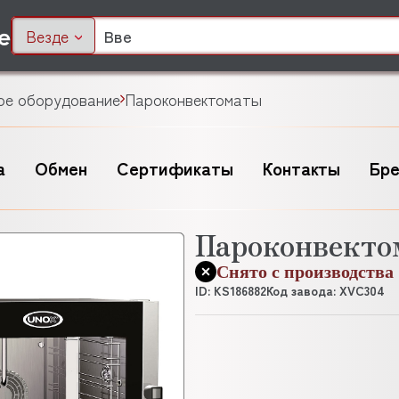
Везде
ое оборудование
Пароконвектоматы
а
Обмен
Сертификаты
Контакты
Бр
Пароконвекто
Снято с производства
ID: KS186882
Код завода: XVC304