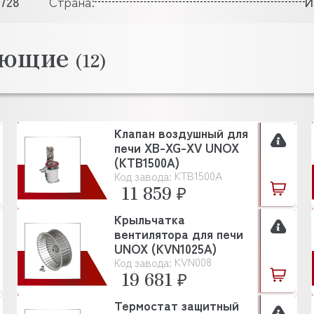
728
Страна:
И
тующие
(12)
Клапан воздушный для
печи XB-XG-XV UNOX
(KTB1500A)
KTB1500A
Код завода:
11 859 ₽
Крыльчатка
вентилятора для печи
UNOX (KVN1025A)
KVN008
Код завода:
19 681 ₽
Термостат защитный