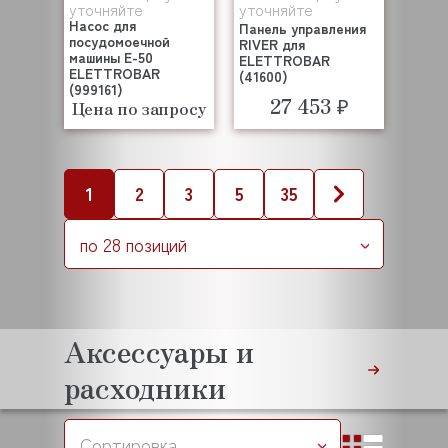
уточняйте
уточняйте
Насос для
Панель управления
посудомоечной
RIVER для
машины E-50
ELETTROBAR
ELETTROBAR
(41600)
(999161)
27 453 ₽
Цена по запросу
1
2
3
5
35
по 28 позиций
Аксессуары и
расходники
Сортировка