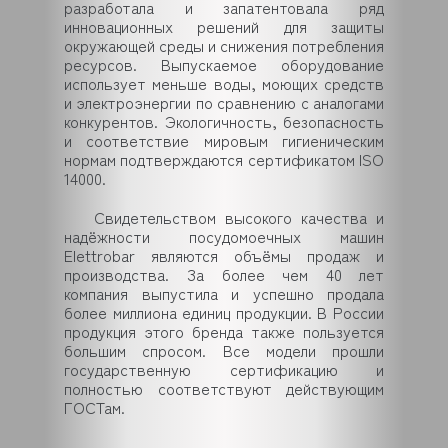
разработала и запатентовала ряд
инновационных решений для защиты
окружающей среды и снижения потребления
ресурсов. Выпускаемое оборудование
использует меньше воды, моющих средств
и электроэнергии по сравнению с аналогами
конкурентов. Экологичность, безопасность
и соответствие мировым гигиеническим
нормам подтверждаются сертификатом ISO
14000.
Свидетельством высокого качества и
надёжности посудомоечных машин
Elettrobar являются объёмы продаж и
производства. За более чем 40 лет
компания выпустила и успешно продала
более миллиона единиц продукции. В России
продукция этого бренда также пользуется
большим спросом. Все модели прошли
государственную сертификацию и
полностью соответствуют действующим
ГОСТам.