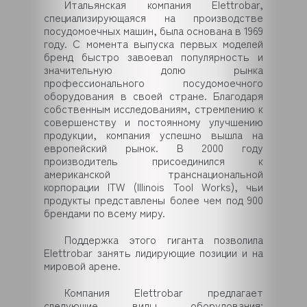
Итальянская компания Elettrobar,
специализирующаяся на производстве
посудомоечных машин, была основана в 1969
году. С момента выпуска первых моделей
бренд быстро завоевал популярность и
значительную долю рынка
профессионального посудомоечного
оборудования в своей стране. Благодаря
собственным исследованиям, стремлению к
совершенству и постоянному улучшению
продукции, компания успешно вышла на
европейский рынок. В 2000 году
производитель присоединился к
американской транснациональной
корпорации ITW (Illinois Tool Works), чьи
продукты представлены более чем под 900
брендами по всему миру.
Поддержка этого гиганта позволила
Elettrobar занять лидирующие позиции и на
мировой арене.
Компания Elettrobar предлагает
следующие виды оборудования: