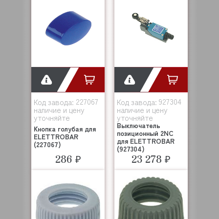
227067
927304
Код завода:
Код завода:
наличие и цену
наличие и цену
уточняйте
уточняйте
Выключатель
Кнопка голубая для
позиционный 2NC
ELETTROBAR
для ELETTROBAR
(227067)
(927304)
286 ₽
23 278 ₽