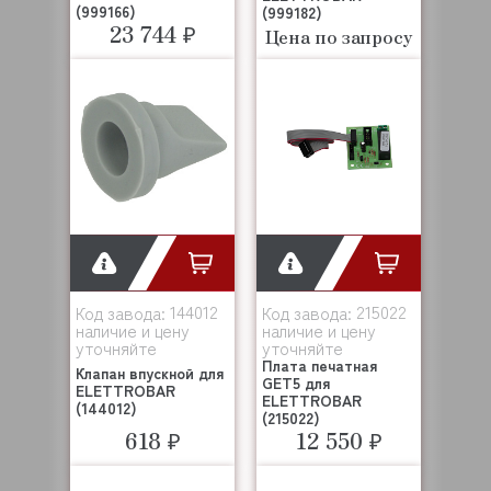
(999166)
(999182)
23 744 ₽
Цена по запросу
144012
215022
Код завода:
Код завода:
наличие и цену
наличие и цену
уточняйте
уточняйте
Плата печатная
Клапан впускной для
GET5 для
ELETTROBAR
ELETTROBAR
(144012)
(215022)
618 ₽
12 550 ₽