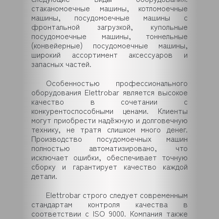
стаканомоечные машины, котломоечные
машины, посудомоечные машины с
фронтальной загрузкой, купольные
посудомоечные машины, тоннельные
(конвейерные) посудомоечные машины,
широкий ассортимент аксессуаров и
запасных частей.
Особенностью профессионального
оборудования Elettrobar является высокое
качество в сочетании с
конкурентоспособными ценами. Клиенты
могут приобрести надёжную и долговечную
технику, не тратя слишком много денег.
Производство посудомоечных машин
полностью автоматизировано, что
исключает ошибки, обеспечивает точную
сборку и гарантирует качество каждой
детали.
Elettrobar строго следует современным
стандартам контроля качества в
соответствии с ISO 9000. Компания также