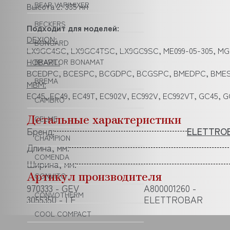
BEAR VARIMIXER
Высота 2: 335 мм
BECKERS
Подходит для моделей:
DEXION:
BONGARD
LX9GC4SC, LX9GC4TSC, LX9GC9SC, ME099-05-305, MG09
HOBART:
BRAVILOR BONAMAT
BCEDPC, BCESPC, BCGDPC, BCGSPC, BMEDPC, BME
BREMA
MBM:
EC45, EC49, EC49T, EC902V, EC992V, EC992VT, GC45, 
CAMBRO
Детальные характеристики
CELME
Бренд:
ELETTRO
CHAMPION
Длина, мм:
COMENDA
Ширина, мм:
Артикул производителя
CONVITO
970333 - GEV
A800001260 -
CONVOTHERM
3055350 - LF
ELETTROBAR
COOL COMPACT