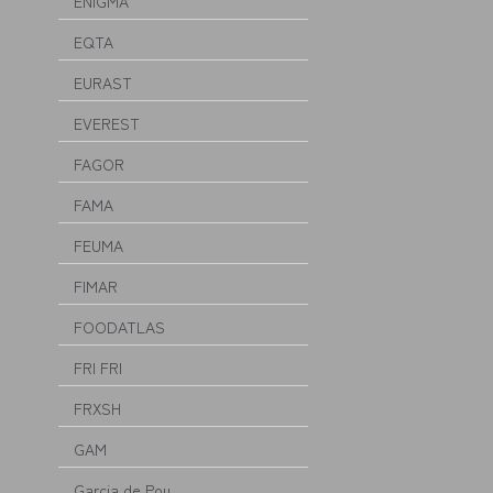
ENIGMA
EQTA
EURAST
EVEREST
FAGOR
FAMA
FEUMA
FIMAR
FOODATLAS
FRI FRI
FRXSH
GAM
Garcia de Pou