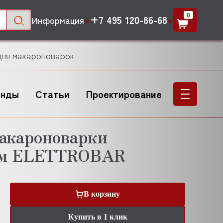
0
+7 495 120-86-68
Информация
для макароноварок
енды
Статьи
Проектирование
макароноварки
мм ELETTROBAR
В корзину
Купить в 1 клик