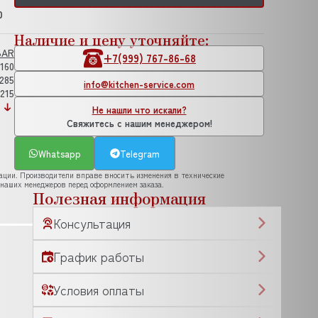
0
Наличие и цену уточняйте:
BAR
+7(999) 767-86-68
160
285
info@kitchen-service.com
215
Не нашли что искали?
Свяжитесь с нашим менеджером!
Whatsapp
Telegram
рации. Производители вправе вносить изменения в технические
 наших менеджеров перед оформлением заказа.
Полезная информация
Консультация
График работы
Условия оплаты