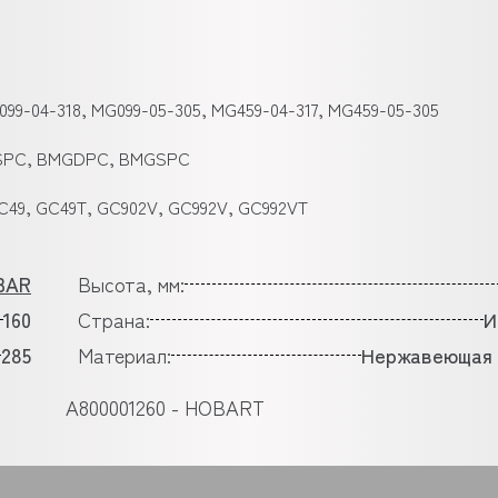
9-04-318, MG099-05-305, MG459-04-317, MG459-05-305
SPC, BMGDPC, BMGSPC
GC49, GC49T, GC902V, GC992V, GC992VT
BAR
Высота, мм:
160
Страна:
И
285
Материал:
Нержавеющая 
A800001260 - HOBART