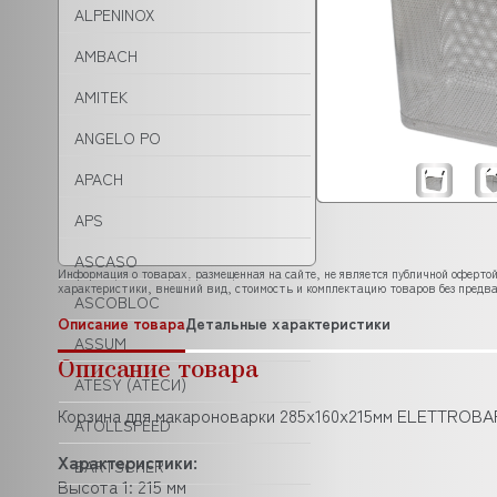
ALPENINOX
AMBACH
AMITEK
ANGELO PO
APACH
APS
ASCASO
Информация о товарах, размещенная на сайте, не является публичной офертой
характеристики, внешний вид, стоимость и комплектацию товаров без предва
ASCOBLOC
Описание товара
Детальные характеристики
ASSUM
Описание товара
ATESY (АТЕСИ)
Корзина для макароноварки 285х160х215мм ELETTROBAR
ATOLLSPEED
Характеристики:
BARTSCHER
Высота 1: 215 мм