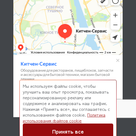
Мы используем файлы cookie, чтобы
улучшить ваш опыт просмотра, показывать
персонализированную рекламу или
содержимое и анализировать наш трафик.
Нажимая «Принять все», вы соглашаетесь с
использованием файлов cookie.
Политика
© 2026 Kitchen-Service.com Интернет-магазин запчастей
использования файлов cookie
и оборудования профессиональной кухни
Договор оферты
Политика конфиденциальности
Принять все