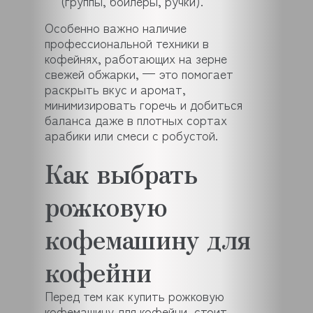
(группы, бойлеры, ручки).
Особенно важно наличие
профессиональной техники в
кофейнях, работающих на зерне
свежей обжарки, — это помогает
раскрыть вкус и аромат,
минимизировать горечь и добиться
баланса даже в плотных сортах
арабики или смеси с робустой.
Как выбрать
рожковую
кофемашину для
кофейни
Перед тем как купить рожковую
кофемашину для кофейни, стоит