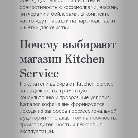
совместимость с кофемолками, весами,
питчерами и бойлерами. В комплекте
часто идут насадки на пар, подставки
и щётки для очистки.
Почему выбирают
магазин Kitchen
Service
Покупатели выбирают Kitchen Service
за надёжность, грамотную
консультацию и прозрачные условия.
Каталог кофемашин формируется
исходя из запросов профессиональной
аудитории — с акцентом на прочность,
производительность и лёгкость в
эксплуатации.