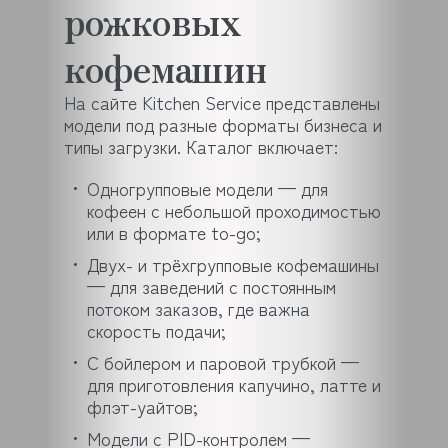
рожковых
кофемашин
На сайте Kitchen Service представлены
модели под разные форматы бизнеса и
типы загрузки. Каталог включает:
Одногрупповые модели — для
кофеен с небольшой проходимостью
или в формате to-go;
Двух- и трёхгрупповые кофемашины
— для заведений с постоянным
потоком заказов, где важна
скорость подачи;
С бойлером и паровой трубкой —
для приготовления капучино, латте и
флэт-уайтов;
Модели с PID-контролем —