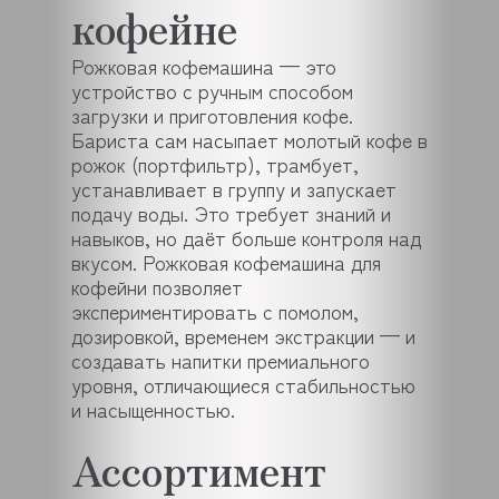
кофейне
Рожковая кофемашина — это
устройство с ручным способом
загрузки и приготовления кофе.
Бариста сам насыпает молотый кофе в
рожок (портфильтр), трамбует,
устанавливает в группу и запускает
подачу воды. Это требует знаний и
навыков, но даёт больше контроля над
вкусом. Рожковая кофемашина для
кофейни позволяет
экспериментировать с помолом,
дозировкой, временем экстракции — и
создавать напитки премиального
уровня, отличающиеся стабильностью
и насыщенностью.
Ассортимент