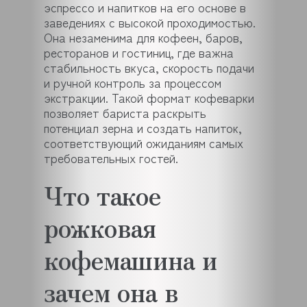
эспрессо и напитков на его основе в
заведениях с высокой проходимостью.
Она незаменима для кофеен, баров,
ресторанов и гостиниц, где важна
стабильность вкуса, скорость подачи
и ручной контроль за процессом
экстракции. Такой формат кофеварки
позволяет бариста раскрыть
потенциал зерна и создать напиток,
соответствующий ожиданиям самых
требовательных гостей.
Что такое
рожковая
кофемашина и
зачем она в