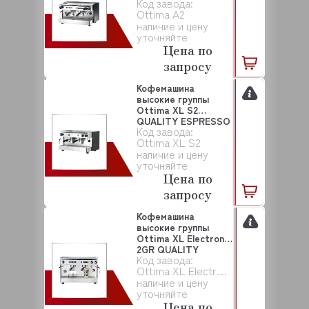
Код завода:
Ottima A2
наличие и цену
уточняйте
Цена по
запросу
Кофемашина
высокие группы
Ottima XL S2
QUALITY ESPRESSO
Код завода:
Ottima XL S2
наличие и цену
уточняйте
Цена по
запросу
Кофемашина
высокие группы
Ottima XL Electronic
2GR QUALITY
Код завода:
ESPRES...
Ottima XL Electronic 2GR
наличие и цену
уточняйте
Цена по