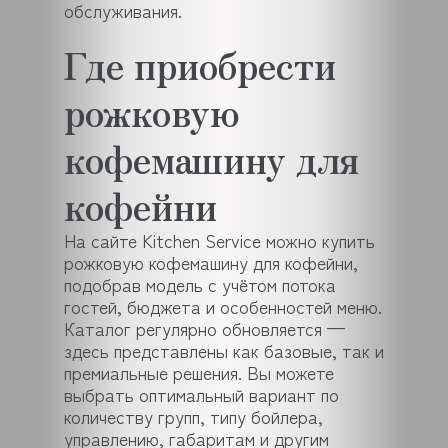
обслуживания.
Где приобрести
рожковую
кофемашину для
кофейни
На сайте Kitchen Service можно купить
рожковую кофемашину для кофейни,
подобрав модель с учётом потока
гостей, бюджета и особенностей меню.
Каталог регулярно обновляется —
здесь представлены как базовые, так и
премиальные решения. Вы можете
выбрать оптимальный вариант по
количеству групп, типу бойлера,
управлению, габаритам и другим