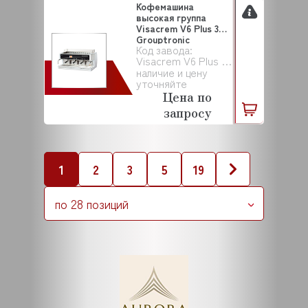
Кофемашина
высокая группа
Visacrem V6 Plus 3GR
Grouptronic
Код завода:
QUALIT...
Visacrem V6 Plus 3GR Grouptronic
наличие и цену
уточняйте
Цена по
запросу
1
2
3
5
19
по 28 позиций