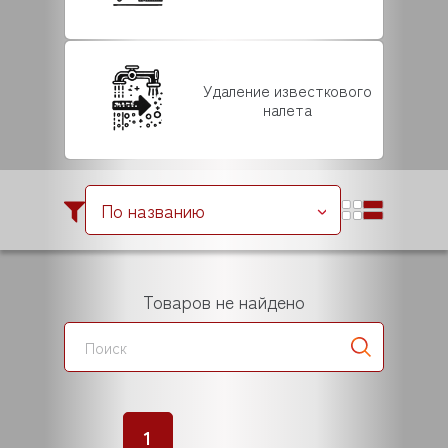
Удаление известкового
налета
По названию
Товаров не найдено
1