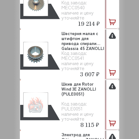
Код завода:
ZANOLL...
MECC0540
наличие и цену
уточняйте
19 214 ₽
Шестерня малая с
штифтом для
привода спирали
Galassia 45 ZANOLLI
Код завода:
...
MECC0541
наличие и цену
уточняйте
3 607 ₽
Шкив для Rotor
Wind 3E ZANOLLI
(PULE0051)
Код завода:
PULE0051
наличие и цену
уточняйте
8 115 ₽
Электрод для