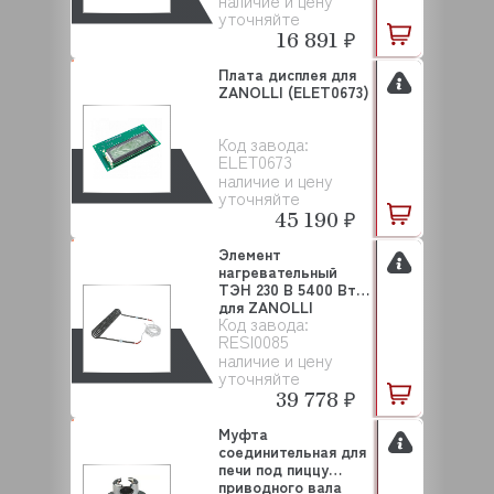
наличие и цену
уточняйте
16 891 ₽
Плата дисплея для
ZANOLLI (ELET0673)
Код завода:
ELET0673
наличие и цену
уточняйте
45 190 ₽
Элемент
нагревательный
ТЭН 230 В 5400 Вт
для ZANOLLI
Код завода:
(RESI0085)
RESI0085
наличие и цену
уточняйте
39 778 ₽
Муфта
соединительная для
печи под пиццу
приводного вала