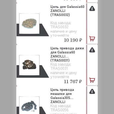
Цепь для Galassia60
ZANOLLI
(TRAS0032)
Код завода:
TRAS0032
наличие и цену
уточняйте
10 190 ₽
Цепь привода дежи
для Galassia60
ZANOLLI
(TRAS0031)
Код завода:
TRAS0031
наличие и цену
уточняйте
11 767 ₽
Цепь привода
мешалки для
Galassia30S
ZANOLLI
Код завода:
(TRAS0056)
TRAS0056
наличие и цену