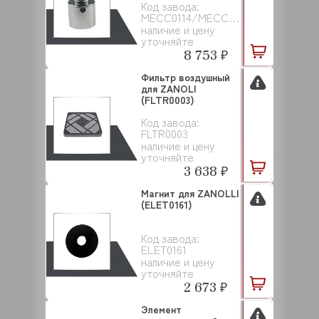
Код завода:
ZANOLLI (...
MECC0114/MECC0885
наличие и цену
уточняйте
8 753 ₽
Фильтр воздушный
для ZANOLI
(FLTR0003)
Код завода:
FLTR0003
наличие и цену
уточняйте
3 638 ₽
Магнит для ZANOLLI
(ELET0161)
Код завода:
ELET0161
наличие и цену
уточняйте
2 673 ₽
Элемент