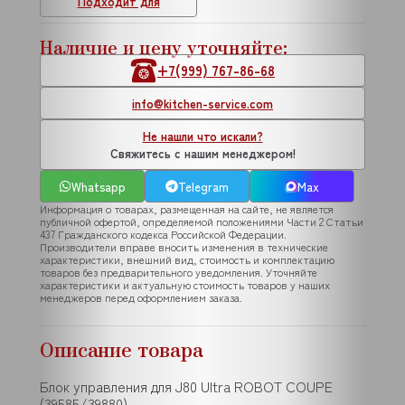
Подходит для
Наличие и цену уточняйте:
+7(999) 767-86-68
info@kitchen-service.com
Не нашли что искали?
Свяжитесь с нашим менеджером!
Whatsapp
Telegram
Max
Информация о товарах, размещенная на сайте, не является
публичной офертой, определяемой положениями Части 2 Статьи
437 Гражданского кодекса Российской Федерации.
Производители вправе вносить изменения в технические
характеристики, внешний вид, стоимость и комплектацию
товаров без предварительного уведомления. Уточняйте
характеристики и актуальную стоимость товаров у наших
менеджеров перед оформлением заказа.
Описание товара
Блок управления для J80 Ultra ROBOT COUPE
(39585/39880)