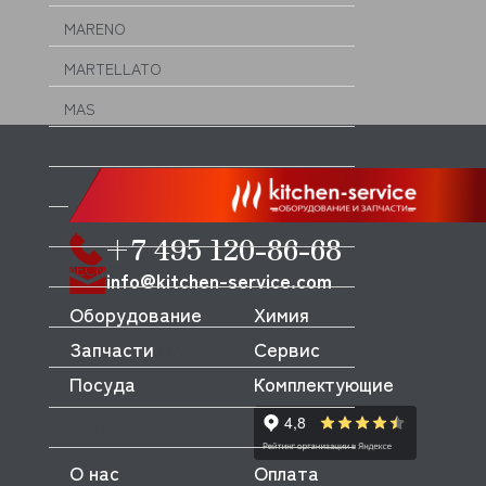
MARENO
MARTELLATO
MAS
MATFER
MBM
MEC
+7 495 120-86-68
MECNOSUD
info@kitchen-service.com
MEIKO
Оборудование
Химия
Запчасти
Сервис
MENUMASTER (AMANA)
Посуда
Комплектующие
MERRYCHEF
METOS
О нас
Оплата
MFK