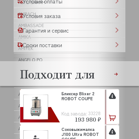
Условия оплаты
ALTO SHAAM
AMBACH
Условия заказа
AMBASSADE
Гарантия и сервис
AMIKA
Сроки поставки
AMITEK
ANGELO PO
Подходит для
ANIMO
ANKO
Бликсер Blixer 2
ANVIL
ROBOT COUPE
APACH
33228
Код завода:
APS
193 980 ₽
AQUA
Соковыжималка
J100 Ultra ROBOT