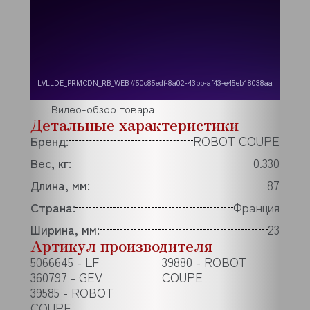
Видео-обзор товара
Детальные характеристики
Бренд:
ROBOT COUPE
Вес, кг:
0.330
Длина, мм:
87
Страна:
Франция
Ширина, мм:
23
Артикул производителя
5066645 - LF
39880 - ROBOT
360797 - GEV
COUPE
39585 - ROBOT
COUPE