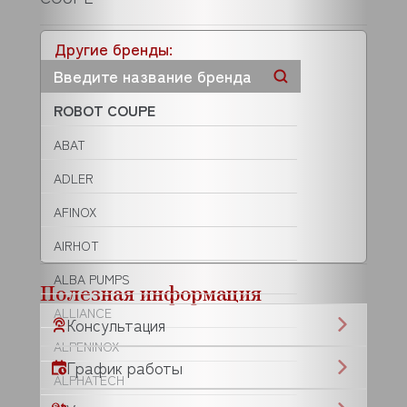
Другие бренды:
ROBOT COUPE
ABAT
ADLER
AFINOX
AIRHOT
ALBA PUMPS
Полезная информация
ALLIANCE
Консультация
ALPENINOX
График работы
ALPHATECH