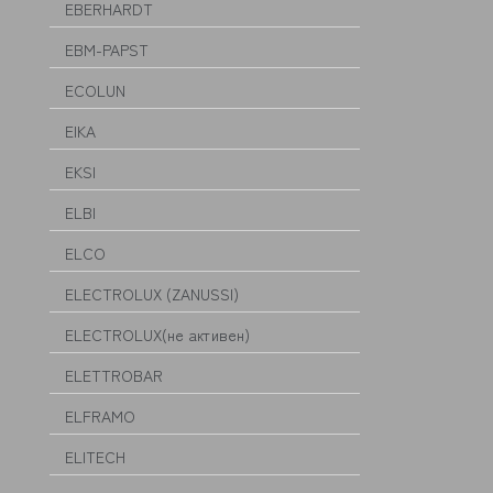
EBERHARDT
EBM-PAPST
ECOLUN
EIKA
EKSI
ELBI
ELCO
ELECTROLUX (ZANUSSI)
ELECTROLUX(не активен)
ELETTROBAR
ELFRAMO
ELITECH