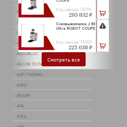
COUPE
ARISTARCO
56100
Код завода:
ARKTO
293 832 ₽
ARTHERMO
Соковыжималка J 80
Ultra ROBOT COUPE
ASCASO
56000
Код завода:
ASCO
225 038 ₽
ASCOBLOC
Смотреть все
ASCON TECNOLOGIC
ASF/THOMAS
ASKO
ASSUM
ATA
ATEA
ATEL