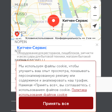
MULLER
MUSSO
MVQ
NEMOX
NOPEIN
NTF
NUOVA SIMONELLI
Мы используем файлы cookie, чтобы
ODE
улучшить ваш опыт просмотра, показывать
персонализированную рекламу или
OEM
содержимое и анализировать наш трафик.
Нажимая «Принять все», вы соглашаетесь с
OLAB
использованием файлов cookie.
Политика
© 2026 Kitchen-Service.com Интернет-магазин запчастей
использования файлов cookie
OLIS
и оборудования профессиональной кухни
Договор оферты
Политика конфиденциальности
Принять все
OLYMPIA