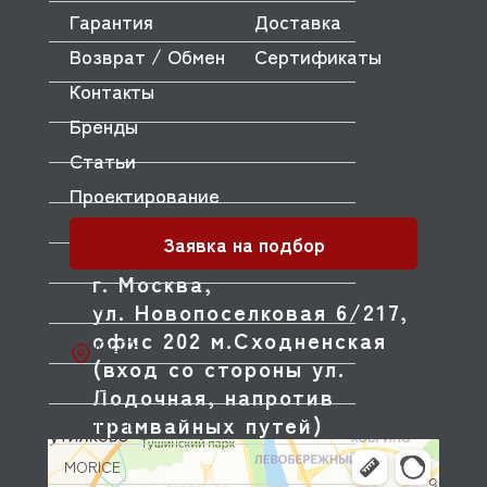
Гарантия
Доставка
MICRODOS
Возврат / Обмен
Сертификаты
MINERVA
Контакты
MIWE
Бренды
MKN
Статьи
MODULAR
Проектирование
MODULINE
Заявка на подбор
MONDIAL FORNI
г. Москва,
MONO
ул. Новопоселковая 6/217,
офис 202 м.Сходненская
MONOLITH
(вход со стороны ул.
MORELLO FORNI
Лодочная, напротив
трамвайных путей)
MORETTI
MORICE