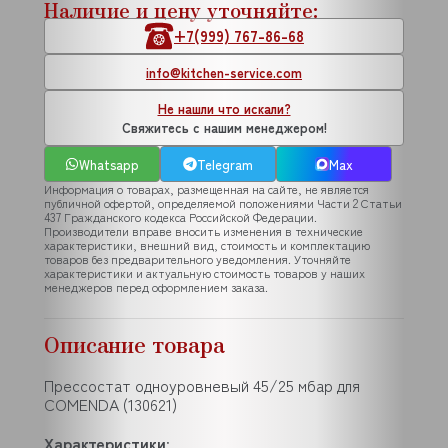
Наличие и цену уточняйте:
+7(999) 767-86-68
info@kitchen-service.com
Не нашли что искали?
Свяжитесь с нашим менеджером!
Whatsapp
Telegram
Max
Информация о товарах, размещенная на сайте, не является
публичной офертой, определяемой положениями Части 2 Статьи
437 Гражданского кодекса Российской Федерации.
Производители вправе вносить изменения в технические
характеристики, внешний вид, стоимость и комплектацию
товаров без предварительного уведомления. Уточняйте
характеристики и актуальную стоимость товаров у наших
менеджеров перед оформлением заказа.
Описание товара
Прессостат одноуровневый 45/25 мбар для
COMENDA (130621)
Характеристики
: