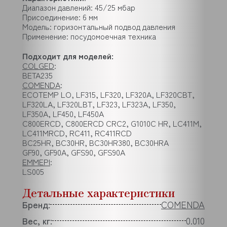
Диапазон давлений: 45/25 мбар
Присоединение: 6 мм
Модель: горизонтальный подвод давления
Применение: посудомоечная техника
Подходит для моделей:
COLGED
:
BETA235
COMENDA
:
ECOTEMP LO, LF315, LF320, LF320A, LF320CBT,
LF320LA, LF320LBT, LF323, LF323A, LF350,
LF350A, LF450, LF450A
C800ERCD, C800ERCD CRC2, G1010C HR, LC411M,
LC411MRCD, RC411, RC411RCD
BC25HR, BC30HR, BC30HR380, BC30HRA
GF90, GF90A, GFS90, GFS90A
EMMEPI
:
LS005
Детальные характеристики
Бренд:
COMENDA
Вес, кг:
0.010