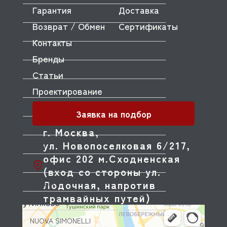
Гарантия
Доставка
MONO
Возврат / Обмен
Сертификаты
MONOLITH
Контакты
MORELLO FORNI
Бренды
MORETTI
Статьи
MORICE
Проектирование
MULLER
Заявка на подбор
MUSSO
г. Москва,
ул. Новопоселковая 6/217,
MVQ
офис 202 м.Сходненская
NEMOX
(вход со стороны ул.
Лодочная, напротив
NOPEIN
трамвайных путей)
NTF
NUOVA SIMONELLI