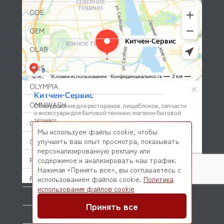
ODE
OEM
OLAB
OLIS
OLYMPIA
OMNIWASH
ORVED
Мы используем файлы cookie, чтобы
улучшить ваш опыт просмотра, показывать
OZTIRYAKILER
персонализированную рекламу или
P.L. Proff Cuisine
содержимое и анализировать наш трафик.
Нажимая «Принять все», вы соглашаетесь с
PACKVAC
использованием файлов cookie.
Политика
© 2026 Kitchen-Service.com Интернет-магазин запчастей
использования файлов cookie
и оборудования профессиональной кухни
PACOJET
Договор оферты
Политика конфиденциальности
Принять все
PANERO