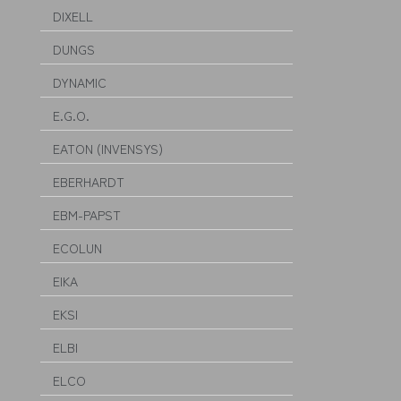
DIXELL
DUNGS
DYNAMIC
E.G.O.
EATON (INVENSYS)
EBERHARDT
EBM-PAPST
ECOLUN
EIKA
EKSI
ELBI
ELCO