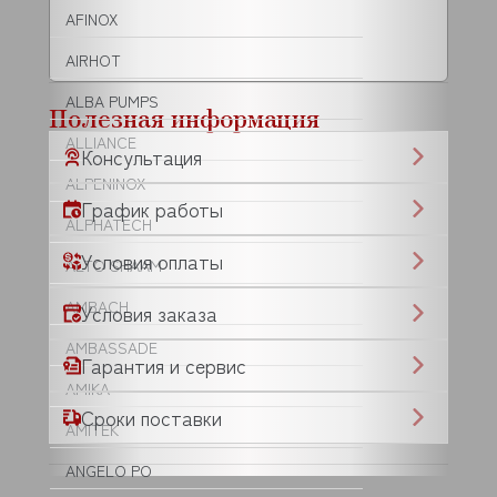
AFINOX
AIRHOT
ALBA PUMPS
Полезная информация
ALLIANCE
Консультация
ALPENINOX
График работы
ALPHATECH
Условия оплаты
ALTO SHAAM
AMBACH
Условия заказа
AMBASSADE
Гарантия и сервис
AMIKA
Сроки поставки
AMITEK
ANGELO PO