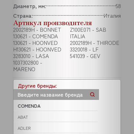
Диаметр, мм:
58
Страна:
Италия
Артикул производителя
2002189H - BONNET
Z100E071 - SAB
130621 - COMENDA
ITALIA
130621 - HOONVED
2002189H - THIRODE
H130621 - HOONVED
3320018 - LF
3283010 - LASA
541039 - GEV
1037302800 -
MARENO
Другие бренды:
COMENDA
ABAT
ADLER