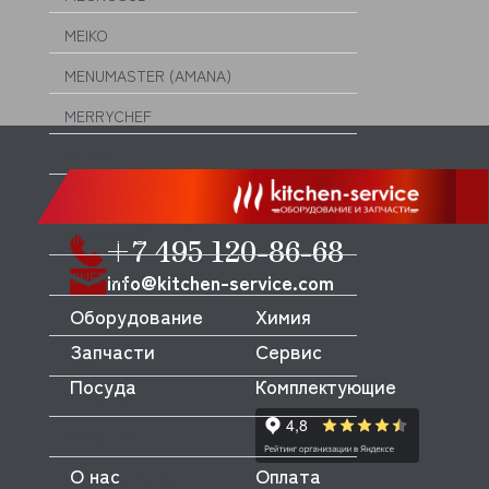
MEIKO
MENUMASTER (AMANA)
MERRYCHEF
METOS
MFK
MICRODOS
+7 495 120-86-68
MINERVA
info@kitchen-service.com
Оборудование
Химия
MIWE
Запчасти
Сервис
MKN
Посуда
Комплектующие
MODULAR
MODULINE
О нас
Оплата
MONDIAL FORNI