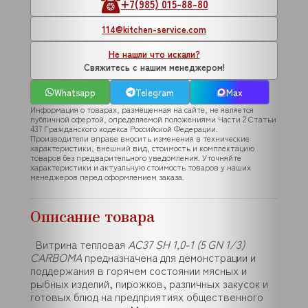
+7(985) 015-88-80
114@kitchen-service.com
Не нашли что искали?
Свяжитесь с нашим менеджером!
Whatsapp
Telegram
Max
Информация о товарах, размещенная на сайте, не является
публичной офертой, определяемой положениями Части 2 Статьи
437 Гражданского кодекса Российской Федерации.
Производители вправе вносить изменения в технические
характеристики, внешний вид, стоимость и комплектацию
товаров без предварительного уведомления. Уточняйте
характеристики и актуальную стоимость товаров у наших
менеджеров перед оформлением заказа.
Описание товара
Витрина тепловая
AC37 SH 1,0-1 (5 GN 1/3)
CARBOMA
предназначена для демонстрации и
поддержания в горячем состоянии мясных и
рыбных изделий, пирожков, различных закусок и
готовых блюд на предприятиях общественного