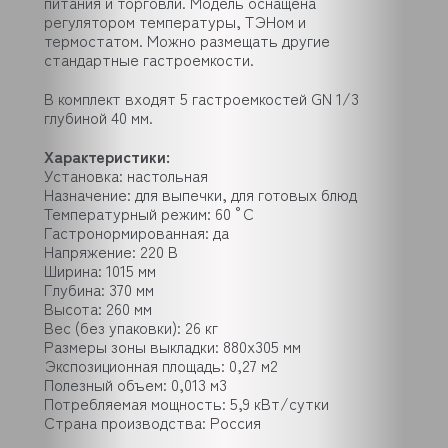
питания и торговли. Модель оснащена
регулятором температуры, ТЭНом и
термостатом. Можно размещать другие
стандартные гастроемкости.
В комплект входят 5 гастроемкостей GN 1/3
глубиной 40 мм.
Характеристики:
Установка: настольная
Назначение: для выпечки, для готовых блюд
Температурный режим: 60 °C
Гастронормированная: да
Напряжение: 220 В
Ширина: 1015 мм
Глубина: 370 мм
Высота: 260 мм
Вес (без упаковки): 26 кг
Размеры зоны выкладки: 880х305 мм
Экспозиционная площадь: 0,27 м2
Полезный объем: 0,013 м3
Потребляемая мощность: 5,9 кВт/сутки
Страна производства: Россия