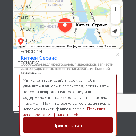
TATRA
TAURUS
TAYLOR
TECFRIGO
TECNODOM
TECNOEKA
TECNOINOX
Мы используем файлы cookie, чтобы
TEFCOLD
улучшить ваш опыт просмотра, показывать
персонализированную рекламу или
THERMOPLAN
содержимое и анализировать наш трафик.
Нажимая «Принять все», вы соглашаетесь с
TOLON
использованием файлов cookie.
Политика
© 2026 Kitchen-Service.com Интернет-магазин запчастей
использования файлов cookie
и оборудования профессиональной кухни
TRIBECA
Договор оферты
Политика конфиденциальности
Принять все
TRUE