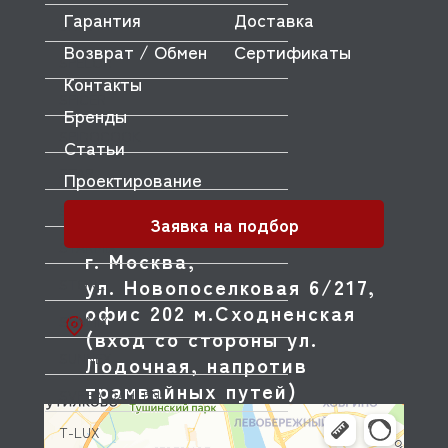
Гарантия
Доставка
SPAR
Возврат / Обмен
Сертификаты
SPELOR
Контакты
SPICER
Бренды
SPIDOCOOK
Статьи
STAR
Проектирование
STARFOOD
Заявка на подбор
STARMIX
г. Москва,
ул. Новопоселковая 6/217,
STONE
офис 202 м.Сходненская
SUNMIX
(вход со стороны ул.
SUNNEX
Лодочная, напротив
трамвайных путей)
SVEBA DAHLEN
T-LUX