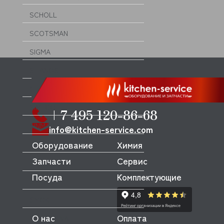
SCHOLL
SCOTSMAN
SIGMA
SILANOS
SILKO
SIMECO
+7 495 120-86-68
SINMAG
info@kitchen-service.com
Оборудование
Химия
SIRMAN
Запчасти
Сервис
SKYCOLD
Посуда
Комплектующие
SMEG
SMOKI
О нас
Оплата
SOTTORIVA