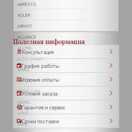
ABRESTO
ADLER
AIRHOT
ALLIANCE
Полезная информация
ALLMIX
Консультация
ALTO SHAAM
График работы
AMIKA
Условия оплаты
AMITEK
ANGELO PO
Условия заказа
ANIMO
Гарантия и сервис
ANKO
Сроки поставки
ANVIL