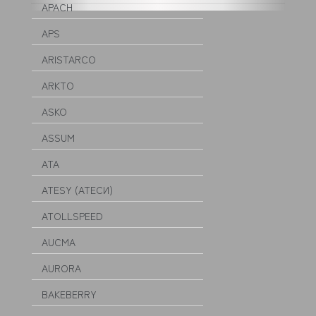
APACH
APS
ARISTARCO
ARKTO
ASKO
ASSUM
ATA
ATESY (АТЕСИ)
ATOLLSPEED
AUCMA
AURORA
BAKEBERRY