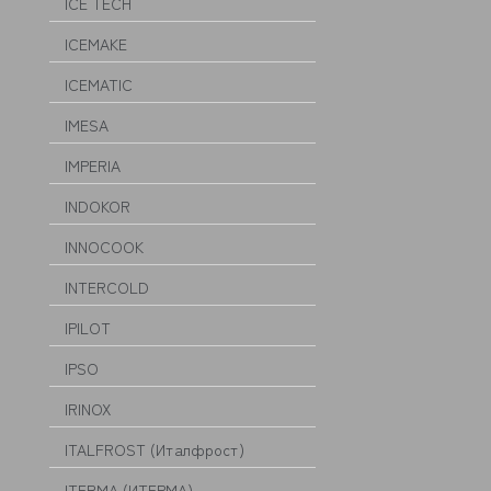
ICE TECH
ICEMAKE
ICEMATIC
IMESA
IMPERIA
INDOKOR
INNOCOOK
INTERCOLD
IPILOT
IPSO
IRINOX
ITALFROST (Италфрост)
ITERMA (ИТЕРМА)