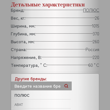
Детальные характеристики
Бренд:
ПОЛЮС
Вес, кг:
26
Ширина, мм:
1015
Глубина, мм:
370
Высота, мм:
260
Страна:
Россия
Напряжение, В:
220
Температура, °C:
60 °C
Другие бренды:
ПОЛЮС
ABAT