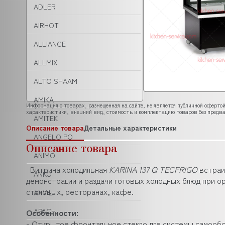
ADLER
AIRHOT
ALLIANCE
ALLMIX
ALTO SHAAM
AMIKA
Информация о товарах, размещенная на сайте, не является публичной офертой
характеристики, внешний вид, стоимость и комплектацию товаров без предва
AMITEK
Описание товара
Детальные характеристики
ANGELO PO
Описание товара
ANIMO
Витрина холодильная
KARINA 137 Q TECFRIGO
встраи
ANKO
демонстрации и раздачи готовых холодных блюд при о
столовых, ресторанах, кафе.
ANVIL
APACH
Особенности:
- Открытое фронтальное стекло для системы самообсл