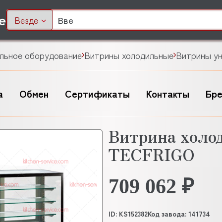
Везде
льное оборудование
Витрины холодильные
Витрины у
а
Обмен
Сертификаты
Контакты
Бр
Витрина холо
TECFRIGO
709 062 ₽
ID: KS152382
Код завода: 141734