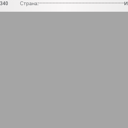
1340
Страна:
И