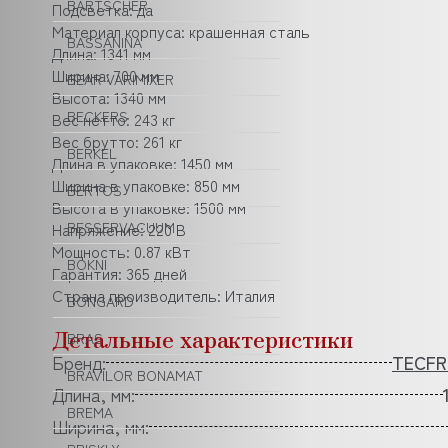
BARTSCHER
Подсветка: да
Материал корпуса: крашенная сталь
BASSANINA
Длина: 1341 мм
Ширина: 700 мм
BEAR VARIMIXER
Высота: 1340 мм
BECKERS
Вес нетто: 243 кг
Вес брутто: 261 кг
BERKEL
Длина в упаковке: 1450 мм
Ширина в упаковке: 850 мм
BERTOS
Высота в упаковке: 1500 мм
Напряжение: 220 В
BESSERVACUUM
Мощность: 0.87 кВт
BOKNI
Гарантия: 365 дней
Страна производитель: Италия
BONGARD
Детальные характеристики
BRAS
Бренд:
TECFR
BRAVILOR BONAMAT
Длина, мм:
BREMA
Ширина, мм: