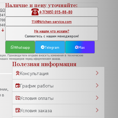
Наличие и цену уточняйте:
IGO
+7(985) 015-88-80
341
700
114@kitchen-service.com
340
Не нашли что искали?
Свяжитесь с нашим менеджером!
Whatsapp
Telegram
Max
рации. Производители вправе вносить изменения в технические
 наших менеджеров перед оформлением заказа.
Полезная информация
Консультация
График работы
янии,
я в
Условия оплаты
Условия заказа