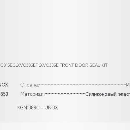
VC315EG,XVC305EP,XVC305E FRONT DOOR SEAL KIT
NOX
Страна:
И
1850
Материал:
Силиконовый элас
KGN1389C - UNOX