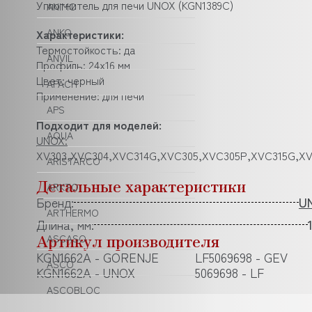
Уплотнитель для печи UNOX (KGN1389C)
ANIMO
ANKO
Характеристики:
Термостойкость: да
ANVIL
Профиль: 24x16 мм
Цвет: черный
APACH
Применение: для печи
APS
Подходит для моделей:
AQUA
UNOX:
XV303,XVC304,XVC314G,XVC305,XVC305P,XVC315G,X
ARISTARCO
Детальные характеристики
ARKTO
Бренд:
U
ARTHERMO
Длина, мм:
Артикул производителя
ASCASO
KGN1662A - GORENJE
LF5069698 - GEV
ASCO
KGN1662A - UNOX
5069698 - LF
ASCOBLOC