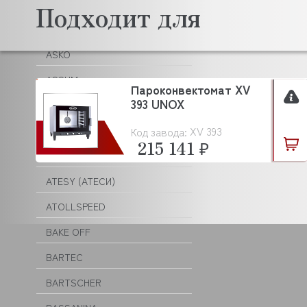
ASCON TECNOLOGIC
Подходит для
ASF/THOMAS
ASKO
ASSUM
Пароконвектомат XV
393 UNOX
ATA
XV 393
ATEA
Код завода:
215 141 ₽
ATEL
ATESY (АТЕСИ)
ATOLLSPEED
BAKE OFF
BARTEC
BARTSCHER