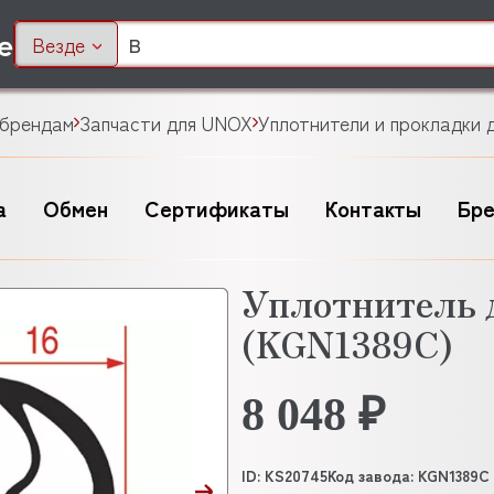
Везде
 брендам
Запчасти для UNOX
Уплотнители и прокладки 
а
Обмен
Сертификаты
Контакты
Бр
Уплотнитель 
(KGN1389C)
8 048 ₽
ID: KS20745
Код завода: KGN1389C