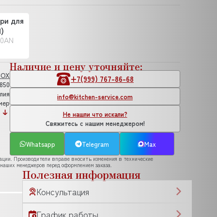
ри для
)
00AN
Наличие и цену уточняйте:
NOX
+7(999) 767-86-68
850
лия
info@kitchen-service.com
мер
Не нашли что искали?
Свяжитесь с нашим менеджером!
Whatsapp
Telegram
Max
рации. Производители вправе вносить изменения в технические
 наших менеджеров перед оформлением заказа.
Полезная информация
Консультация
График работы