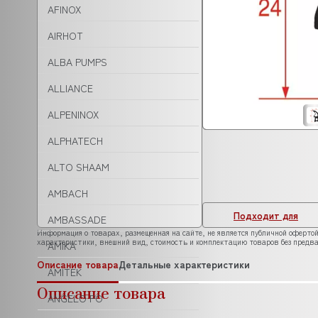
AFINOX
AIRHOT
ALBA PUMPS
ALLIANCE
ALPENINOX
ALPHATECH
ALTO SHAAM
AMBACH
Подходит для
AMBASSADE
Информация о товарах, размещенная на сайте, не является публичной офертой
характеристики, внешний вид, стоимость и комплектацию товаров без предва
AMIKA
Описание товара
Детальные характеристики
AMITEK
Описание товара
ANGELO PO