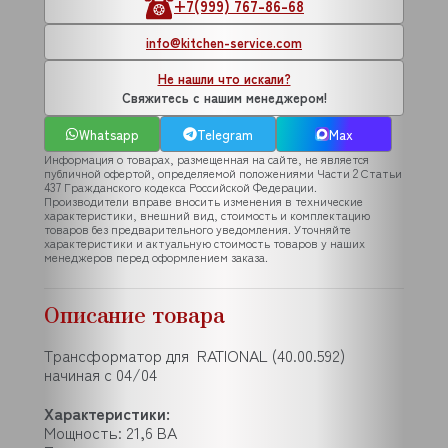
+7(999) 767-86-68
info@kitchen-service.com
Не нашли что искали?
Свяжитесь с нашим менеджером!
Whatsapp
Telegram
Max
Информация о товарах, размещенная на сайте, не является
публичной офертой, определяемой положениями Части 2 Статьи
437 Гражданского кодекса Российской Федерации.
Производители вправе вносить изменения в технические
характеристики, внешний вид, стоимость и комплектацию
товаров без предварительного уведомления. Уточняйте
характеристики и актуальную стоимость товаров у наших
менеджеров перед оформлением заказа.
Описание товара
Трансформатор для RATIONAL (40.00.592)
начиная с 04/04
Характеристики:
Мощность: 21,6 ВА