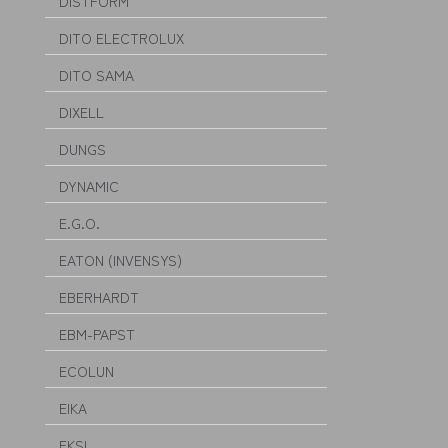
DISTFORM
DITO ELECTROLUX
DITO SAMA
DIXELL
DUNGS
DYNAMIC
E.G.O.
EATON (INVENSYS)
EBERHARDT
EBM-PAPST
ECOLUN
EIKA
EKSI