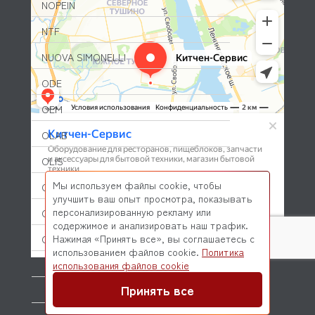
NOPEIN
NTF
NUOVA SIMONELLI
ODE
OEM
OLAB
OLIS
Мы используем файлы cookie, чтобы
OLYMPIA
улучшить ваш опыт просмотра, показывать
персонализированную рекламу или
OMNIWASH
содержимое и анализировать наш трафик.
Нажимая «Принять все», вы соглашаетесь с
ORVED
использованием файлов cookie.
Политика
© 2026 Kitchen-Service.com Интернет-магазин запчастей
OZTIRYAKILER
использования файлов cookie
и оборудования профессиональной кухни
Договор оферты
Политика конфиденциальности
Принять все
P.L. Proff Cuisine