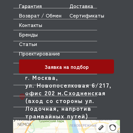
MODULAR
Гарантия
Доставка
MODULINE
Возврат / Обмен
Сертификаты
Контакты
MONDIAL FORNI
Бренды
MONO
Статьи
MONOLITH
Проектирование
MORELLO FORNI
Заявка на подбор
MORETTI
г. Москва,
MORICE
ул. Новопоселковая 6/217,
MULLER
офис 202 м.Сходненская
(вход со стороны ул.
MUSSO
Лодочная, напротив
MVQ
трамвайных путей)
NEMOX