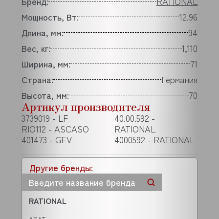
Бренд:
RATIONAL
Мощность, Вт:
12.96
Длина, мм:
94
Вес, кг:
1,110
Ширина, мм:
71
Страна:
Германия
Высота, мм:
70
Артикул производителя
3739019 - LF
40.00.592 -
RIO112 - ASCASO
RATIONAL
401473 - GEV
4000592 - RATIONAL
Другие бренды:
RATIONAL