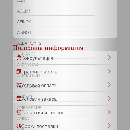
ABAT
ADLER
AFINOX
AIRHOT
ALBA PUMPS
Полезная информация
ALLIANCE
Консультация
ALPENINOX
График работы
ALPHATECH
Условия оплаты
ALTO SHAAM
AMBACH
Условия заказа
AMBASSADE
Гарантия и сервис
AMIKA
Сроки поставки
AMITEK