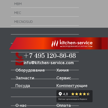
MBM
MEC
MECNOSUD
MEIKO
MENUMASTER (AMANA)
MERRYCHEF
+7 495 120-86-68
METOS
info@kitchen-service.com
MFK
Оборудование
Химия
MICRODOS
Запчасти
Сервис
MINERVA
Посуда
Комплектующие
MIWE
MKN
О нас
Оплата