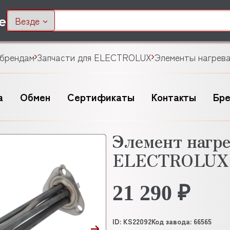
Везде
 брендам
Запчасти для ELECTROLUX
Элементы нагрев
а
Обмен
Сертификаты
Контакты
Бр
Элемент нагр
ELECTROLUX 
21 290 ₽
ID: KS22092
Код завода: 66565