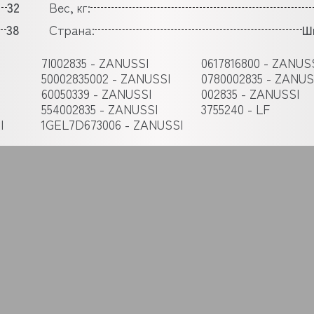
32
Вес, кг:
38
Страна:
Ш
7I002835 - ZANUSSI
0617816800 - ZANUS
50002835002 - ZANUSSI
0780002835 - ZANUS
60050339 - ZANUSSI
002835 - ZANUSSI
554002835 - ZANUSSI
3755240 - LF
I
1GEL7D673006 - ZANUSSI