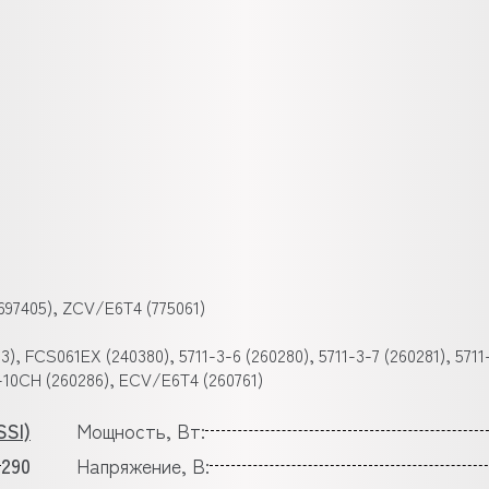
697405), ZCV/E6T4 (775061)
, FCS061EX (240380), 5711-3-6 (260280), 5711-3-7 (260281), 5711
-3-10CH (260286), ECV/E6T4 (260761)
SI)
Мощность, Вт:
290
Напряжение, В: