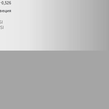
0,526
веция
SI
SI