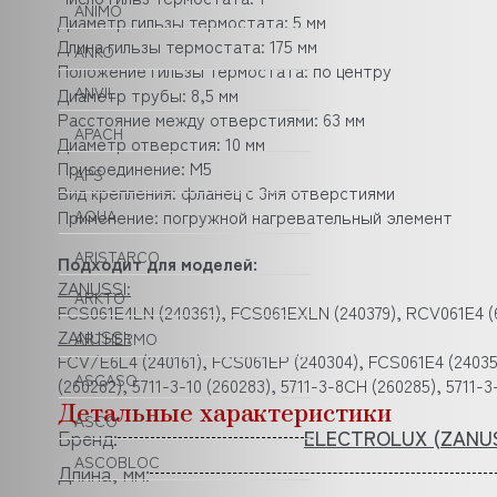
ANIMO
Диаметр гильзы термостата: 5 мм
Длина гильзы термостата: 175 мм
ANKO
Положение гильзы термостата: по центру
Диаметр трубы: 8,5 мм
ANVIL
Расстояние между отверстиями: 63 мм
APACH
Диаметр отверстия: 10 мм
Присоединение: M5
APS
Вид крепления: фланец с 3мя отверстиями
Применение: погружной нагревательный элемент
AQUA
ARISTARCO
Подходит для моделей:
ZANUSSI:
ARKTO
FCS061E4LN (240361), FCS061EXLN (240379), RCV061E4 (
ZANUSSI:
ARTHERMO
FCV/E6L4 (240161), FCS061EP (240304), FCS061E4 (240353)
ASCASO
(260282), 5711-3-10 (260283), 5711-3-8CH (260285), 5711
Детальные характеристики
ASCO
Бренд:
ELECTROLUX (ZANUS
ASCOBLOC
Длина, мм: