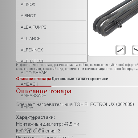
AFINOX
AIRHOT
ALBA PUMPS
ALLIANCE
ALPENINOX
ALPHATECH
Информация о товарах, размещенная на сайте, не является публичной офертой
характеристики, внешний вид, стоимость и комплектацию товаров без предва
ALTO SHAAM
Описание товара
Детальные характеристики
AMBACH
Описание товара
AMBASSADE
Элемент нагревательный ТЭН ELECTROLUX (002835)
AMIKA
Характеристики:
AMITEK
Монтажный диаметр: 47,5 мм
ANGELO PO
Контур отопления: 3
Число гильз термостата: 1