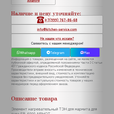
Аналоги
Наличие и цену уточняйте:
+7(999) 767-86-68
info@kitchen-service.com
Не нашли что искали?
Свяжитесь с нашим менеджером!
Whatsapp
Telegram
Max
Информация о товарах, размещенная на сайте, не является
публичной офертой, определяемой положениями Части 2 Статьи
437 Гражданского кодекса Российской Федерации.
Производители вправе вносить изменения в технические
характеристики, внешний вид, стоимость и комплектацию
товаров без предварительного уведомления. Уточняйте
характеристики и актуальную стоимость товаров у наших
менеджеров перед оформлением заказа.
Описание товара
Элемент нагревательный ТЭН для мармита для
супа SB-6000 AIRHOT