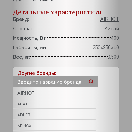
Детальные характеристики
Бренд:
AIRHOT
Страна:
Китай
Мощность, Вт:
400
Габариты, мм:
250x250x40
Вес, кг:
0.500
Другие бренды:
AIRHOT
ABAT
ADLER
AFINOX