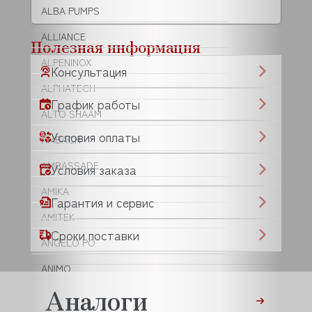
ALBA PUMPS
ALLIANCE
Полезная информация
ALPENINOX
Консультация
ALPHATECH
График работы
ALTO SHAAM
Условия оплаты
AMBACH
AMBASSADE
Условия заказа
AMIKA
Гарантия и сервис
AMITEK
Сроки поставки
ANGELO PO
ANIMO
Аналоги
ANKO