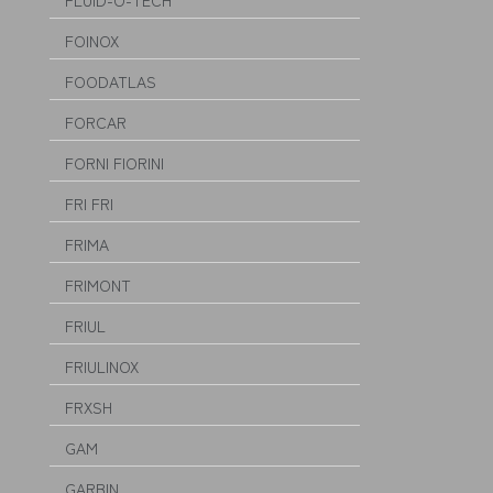
FLUID-O-TECH
FOINOX
FOODATLAS
FORCAR
FORNI FIORINI
FRI FRI
FRIMA
FRIMONT
FRIUL
FRIULINOX
FRXSH
GAM
GARBIN