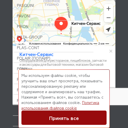
PASQUINI
PAVONI
PIRON
PIZZA-GROUP
PLAS-CONT
POLAIR (ПОЛАИР)
PONY
Мы используем файлы cookie, чтобы
POPCAKE
улучшить ваш опыт просмотра, показывать
персонализированную рекламу или
PRATICA
содержимое и анализировать наш трафик.
Нажимая «Принять все», вы соглашаетесь с
PRIMAX
использованием файлов cookie.
Политика
© 2026 Kitchen-Service.com Интернет-магазин запчастей
использования файлов cookie
PRIMUS
и оборудования профессиональной кухни
Договор оферты
Политика конфиденциальности
Принять все
PRISMAFOOD