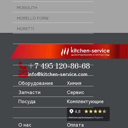
MONOLITH
MORELLO FORNI
MORETTI
MORICE
MULLER
MUSSO
+7 495 120-86-68
MVQ
info@kitchen-service.com
NEMOX
Оборудование
Химия
Запчасти
Сервис
NOPEIN
Посуда
Комплектующие
NTF
NUOVA SIMONELLI
О нас
Оплата
ODE