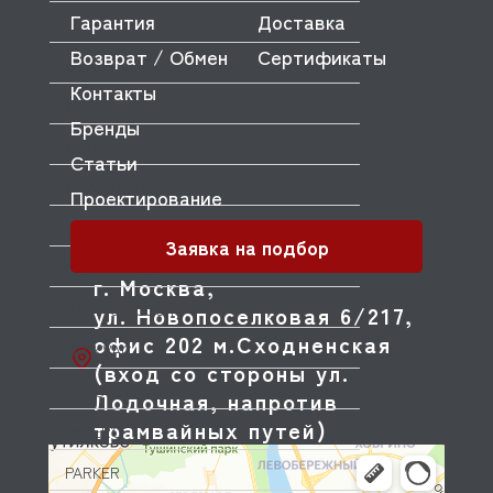
Гарантия
Доставка
OEM
Возврат / Обмен
Сертификаты
OLAB
Контакты
OLIS
Бренды
OLYMPIA
Статьи
OMNIWASH
Проектирование
ORVED
Заявка на подбор
OZTIRYAKILER
г. Москва,
P.L. Proff Cuisine
ул. Новопоселковая 6/217,
офис 202 м.Сходненская
PACKVAC
(вход со стороны ул.
PACOJET
Лодочная, напротив
трамвайных путей)
PANERO
PARKER