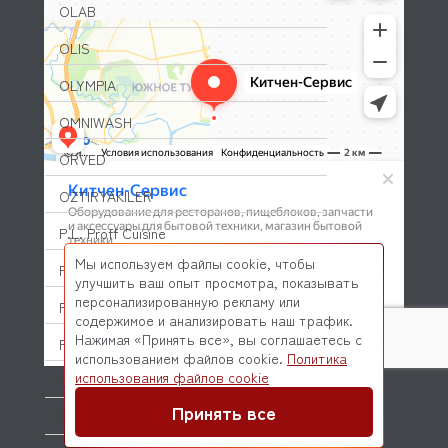
OLAB
OLIS
OLYMPIA
OMNIWASH
ORVED
OZTIRYAKILER
P.L. Proff Cuisine
Мы используем файлы cookie, чтобы
PACKVAC
улучшить ваш опыт просмотра, показывать
персонализированную рекламу или
PACOJET
содержимое и анализировать наш трафик.
Нажимая «Принять все», вы соглашаетесь с
PANERO
использованием файлов cookie.
Политика
© 2026 Kitchen-Service.com Интернет-магазин запчастей
использования файлов cookie
PARKER
и оборудования профессиональной кухни
Договор оферты
Политика конфиденциальности
Принять все
PASQUINI