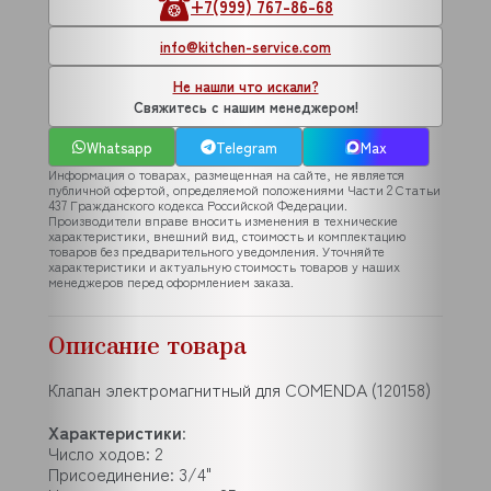
+7(999) 767-86-68
info@kitchen-service.com
Не нашли что искали?
Свяжитесь с нашим менеджером!
Whatsapp
Telegram
Max
Информация о товарах, размещенная на сайте, не является
публичной офертой, определяемой положениями Части 2 Статьи
437 Гражданского кодекса Российской Федерации.
Производители вправе вносить изменения в технические
характеристики, внешний вид, стоимость и комплектацию
товаров без предварительного уведомления. Уточняйте
характеристики и актуальную стоимость товаров у наших
менеджеров перед оформлением заказа.
Описание товара
Клапан электромагнитный для COMENDA (120158)
Характеристики
:
Число ходов: 2
Присоединение: 3/4"