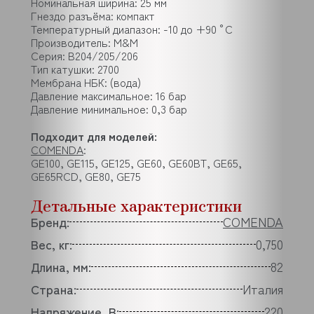
Номинальная ширина: 25 мм
Гнездо разъёма: компакт
Температурный диапазон: -10 до +90 °C
Производитель: M&M
Серия: B204/205/206
Тип катушки: 2700
Мембрана НБК: (вода)
Давление максимальное: 16 бар
Давление минимальное: 0,3 бар
Подходит для моделей:
COMENDA
:
GE100, GE115, GE125, GE60, GE60BT, GE65,
GE65RCD, GE80, GE75
Детальные характеристики
Бренд:
COMENDA
Вес, кг:
0,750
Длина, мм:
82
Страна:
Италия
Напряжение, В:
220