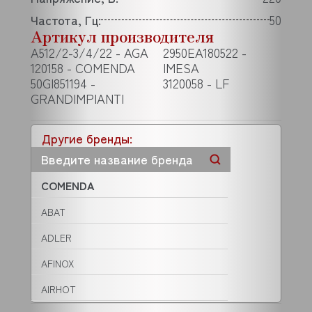
Частота, Гц:
50
Артикул производителя
A512/2-3/4/22 - AGA
2950EA180522 -
120158 - COMENDA
IMESA
50GI851194 -
3120058 - LF
GRANDIMPIANTI
Другие бренды:
COMENDA
ABAT
ADLER
AFINOX
AIRHOT