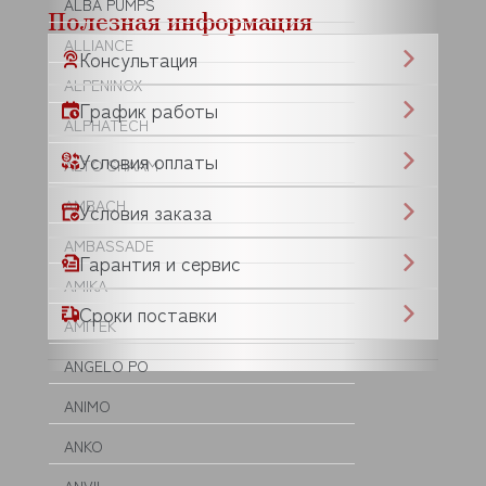
ALBA PUMPS
Полезная информация
ALLIANCE
Консультация
ALPENINOX
График работы
ALPHATECH
Условия оплаты
ALTO SHAAM
AMBACH
Условия заказа
AMBASSADE
Гарантия и сервис
AMIKA
Сроки поставки
AMITEK
ANGELO PO
ANIMO
ANKO