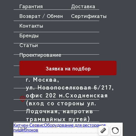
MORELLO FORNI
Гарантия
Доставка
Возврат / Обмен
Сертификаты
MORETTI
Контакты
MORICE
Бренды
MULLER
Статьи
MUSSO
Проектирование
MVQ
Заявка на подбор
NEMOX
г. Москва,
NOPEIN
ул. Новопоселковая 6/217,
офис 202 м.Сходненская
NTF
(вход со стороны ул.
NUOVA SIMONELLI
Лодочная, напротив
ODE
трамвайных путей)
OEM