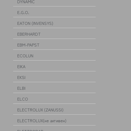
DYNAMIC
E.G.O.
EATON (INVENSYS)
EBERHARDT
EBM-PAPST
ECOLUN
EIKA
EKSI
ELBI
ELCO
ELECTROLUX (ZANUSSI)
ELECTROLUX(не активен)