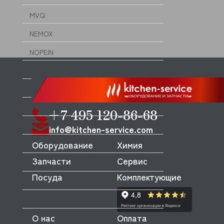
MVQ
NEMOX
NOPEIN
NTF
NUOVA SIMONELLI
ODE
+7 495 120-86-68
OEM
info@kitchen-service.com
Оборудование
Химия
OLAB
Запчасти
Сервис
OLIS
Посуда
Комплектующие
OLYMPIA
OMNIWASH
О нас
Оплата
ORVED