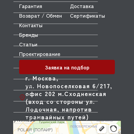
Гарантия
Доставка
OZTIRYAKILER
Возврат / Обмен
Сертификаты
P.L. Proff Cuisine
Контакты
PACKVAC
Бренды
PACOJET
Статьи
PANERO
Проектирование
PARKER
Заявка на подбор
PASQUINI
г. Москва,
ул. Новопоселковая 6/217,
PAVONI
офис 202 м.Сходненская
PIRON
(вход со стороны ул.
PIZZA-GROUP
Лодочная, напротив
трамвайных путей)
PLAS-CONT
POLAIR (ПОЛАИР)