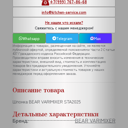
+7(999) 767-86-68
info@kitchen-service.com
Не нашли что искали?
Свяжитесь с нашим менеджером!
Whatsapp
Telegram
Max
Информация о товарах, размещенная на сайте, не является
публичной офертой, определяемой положениями Части 2 Статьи
437 Гражданского кодекса Российской Федерации.
Производители вправе вносить изменения в технические
характеристики, внешний вид, стоимость и комплектацию
товаров без предварительного уведомления. Уточняйте
характеристики и актуальную стоимость товаров у наших
менеджеров перед оформлением заказа.
Описание товара
Шпонка BEAR VARIMIXER STA2025
Детальные характеристики
Бренд:
BEAR VARIMIXER