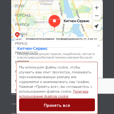
PONY
POPCAKE
PRATICA
PRIMAX
PRIMUS
PRISMAFOOD
PROBAR
Мы используем файлы cookie, чтобы
PRODIGY
улучшить ваш опыт просмотра, показывать
персонализированную рекламу или
PROFESSIONAL SPARES
содержимое и анализировать наш трафик.
Нажимая «Принять все», вы соглашаетесь с
PROHOTEL
использованием файлов cookie.
Политика
© 2026 Kitchen-Service.com Интернет-магазин запчастей
использования файлов cookie
и оборудования профессиональной кухни
PROXIMA (DR COFFEE)
Договор оферты
Политика конфиденциальности
Принять все
QUALITY ESPRESSO (FUTURMAT)