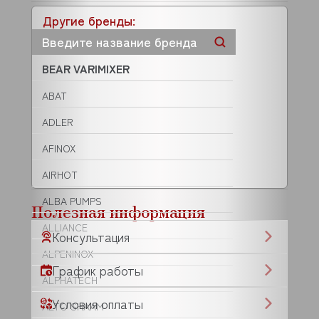
Другие бренды:
BEAR VARIMIXER
ABAT
ADLER
AFINOX
AIRHOT
ALBA PUMPS
Полезная информация
ALLIANCE
Консультация
ALPENINOX
График работы
ALPHATECH
Условия оплаты
ALTO SHAAM