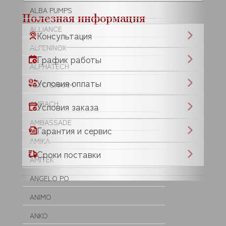
ALBA PUMPS
Полезная информация
ALLIANCE
Консультация
ALPENINOX
График работы
ALPHATECH
Условия оплаты
ALTO SHAAM
AMBACH
Условия заказа
AMBASSADE
Гарантия и сервис
AMIKA
Сроки поставки
AMITEK
ANGELO PO
ANIMO
ANKO