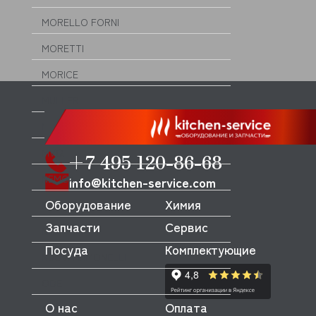
MORELLO FORNI
MORETTI
MORICE
MULLER
MUSSO
MVQ
+7 495 120-86-68
NEMOX
info@kitchen-service.com
Оборудование
Химия
NOPEIN
Запчасти
Сервис
NTF
Посуда
Комплектующие
NUOVA SIMONELLI
ODE
О нас
Оплата
OEM