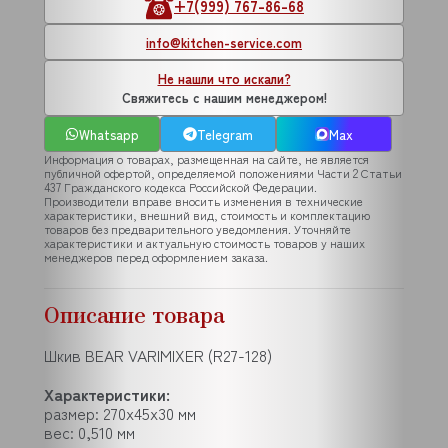
+7(999) 767-86-68
info@kitchen-service.com
Не нашли что искали?
Свяжитесь с нашим менеджером!
Whatsapp
Telegram
Max
Информация о товарах, размещенная на сайте, не является
публичной офертой, определяемой положениями Части 2 Статьи
437 Гражданского кодекса Российской Федерации.
Производители вправе вносить изменения в технические
характеристики, внешний вид, стоимость и комплектацию
товаров без предварительного уведомления. Уточняйте
характеристики и актуальную стоимость товаров у наших
менеджеров перед оформлением заказа.
Описание товара
Шкив BEAR VARIMIXER (R27-128)
Характеристики:
размер: 270x45x30 мм
вес: 0,510 мм