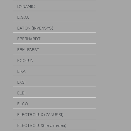
DYNAMIC
E.G.O.
EATON (INVENSYS)
EBERHARDT
EBM-PAPST
ECOLUN
EIKA
EKSI
ELBI
ELCO
ELECTROLUX (ZANUSSI)
ELECTROLUX(не активен)