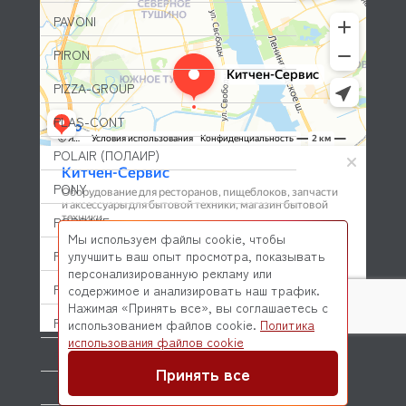
PAVONI
PIRON
PIZZA-GROUP
PLAS-CONT
POLAIR (ПОЛАИР)
PONY
POPCAKE
Мы используем файлы cookie, чтобы
PRATICA
улучшить ваш опыт просмотра, показывать
персонализированную рекламу или
PRIMAX
содержимое и анализировать наш трафик.
Нажимая «Принять все», вы соглашаетесь с
PRIMUS
использованием файлов cookie.
Политика
© 2026 Kitchen-Service.com Интернет-магазин запчастей
использования файлов cookie
и оборудования профессиональной кухни
PRISMAFOOD
Договор оферты
Политика конфиденциальности
Принять все
PROBAR