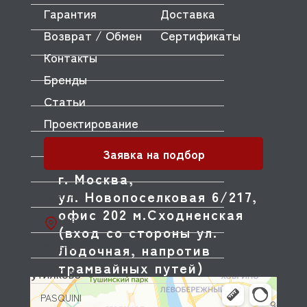
Гарантия
Доставка
OLAB
Возврат / Обмен
Сертификаты
OLIS
Контакты
OLYMPIA
Бренды
OMNIWASH
Статьи
ORVED
Проектирование
OZTIRYAKILER
Заявка на подбор
P.L. Proff Cuisine
г. Москва,
ул. Новопоселковая 6/217,
PACKVAC
офис 202 м.Сходненская
PACOJET
(вход со стороны ул.
PANERO
Лодочная, напротив
трамвайных путей)
PARKER
PASQUINI