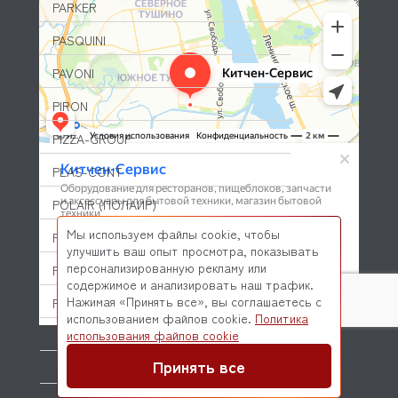
PARKER
PASQUINI
PAVONI
PIRON
PIZZA-GROUP
PLAS-CONT
POLAIR (ПОЛАИР)
Мы используем файлы cookie, чтобы
PONY
улучшить ваш опыт просмотра, показывать
персонализированную рекламу или
POPCAKE
содержимое и анализировать наш трафик.
Нажимая «Принять все», вы соглашаетесь с
PRATICA
использованием файлов cookie.
Политика
© 2026 Kitchen-Service.com Интернет-магазин запчастей
использования файлов cookie
PRIMAX
и оборудования профессиональной кухни
Договор оферты
Политика конфиденциальности
Принять все
PRIMUS