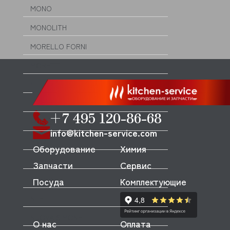
MONO
MONOLITH
MORELLO FORNI
MORETTI
MORICE
MULLER
+7 495 120-86-68
MUSSO
info@kitchen-service.com
MVQ
Оборудование
Химия
NEMOX
Запчасти
Сервис
NOPEIN
Посуда
Комплектующие
NTF
NUOVA SIMONELLI
О нас
Оплата