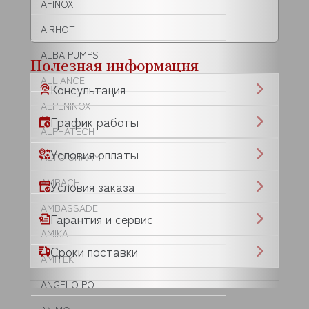
AFINOX
AIRHOT
ALBA PUMPS
Полезная информация
ALLIANCE
Консультация
ALPENINOX
График работы
ALPHATECH
Условия оплаты
ALTO SHAAM
AMBACH
Условия заказа
AMBASSADE
Гарантия и сервис
AMIKA
Сроки поставки
AMITEK
ANGELO PO