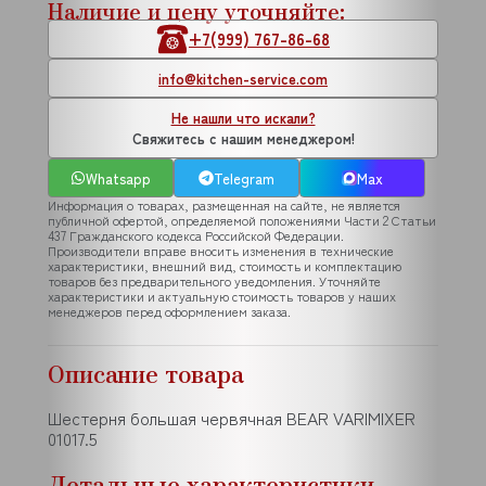
Наличие и цену уточняйте:
+7(999) 767-86-68
info@kitchen-service.com
Не нашли что искали?
Свяжитесь с нашим менеджером!
Whatsapp
Telegram
Max
Информация о товарах, размещенная на сайте, не является
публичной офертой, определяемой положениями Части 2 Статьи
437 Гражданского кодекса Российской Федерации.
Производители вправе вносить изменения в технические
характеристики, внешний вид, стоимость и комплектацию
товаров без предварительного уведомления. Уточняйте
характеристики и актуальную стоимость товаров у наших
менеджеров перед оформлением заказа.
Описание товара
Шестерня большая червячная BEAR VARIMIXER
01017.5
Детальные характеристики