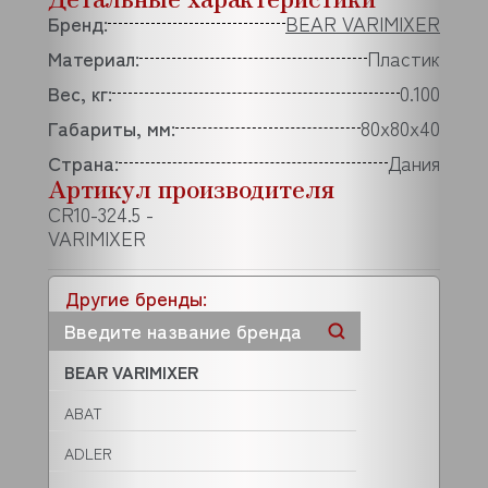
Бренд:
BEAR VARIMIXER
Материал:
Пластик
Вес, кг:
0.100
Габариты, мм:
80x80x40
Страна:
Дания
Артикул производителя
CR10-324.5 -
VARIMIXER
Другие бренды:
BEAR VARIMIXER
ABAT
ADLER