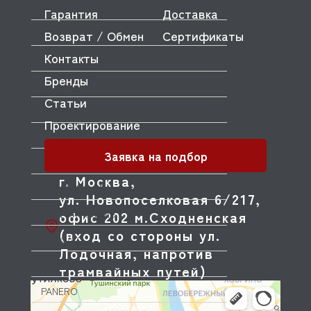
ODE
Гарантия
Доставка
Возврат / Обмен
Сертификаты
OEM
Контакты
OLAB
Бренды
OLIS
Статьи
OLYMPIA
Проектирование
OMNIWASH
Заявка на подбор
ORVED
г. Москва,
OZTIRYAKILER
ул. Новопоселковая 6/217,
P.L. Proff Cuisine
офис 202 м.Сходненская
(вход со стороны ул.
PACKVAC
Лодочная, напротив
PACOJET
трамвайных путей)
PANERO