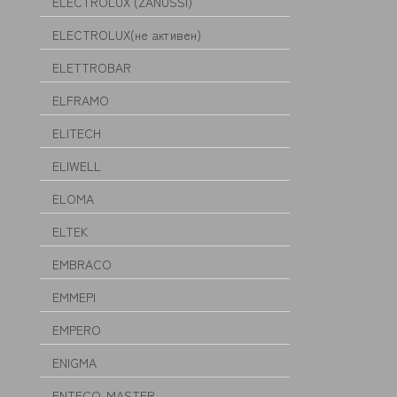
ELECTROLUX (ZANUSSI)
ELECTROLUX(не активен)
ELETTROBAR
ELFRAMO
ELITECH
ELIWELL
ELOMA
ELTEK
EMBRACO
EMMEPI
EMPERO
ENIGMA
ENTECO-MASTER