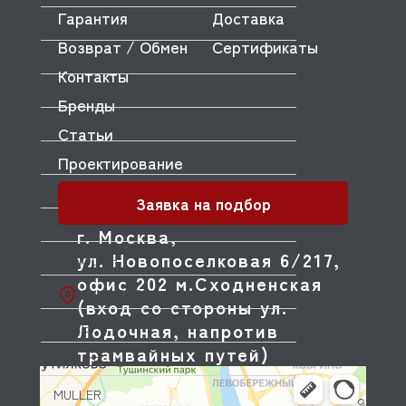
Гарантия
Доставка
MINERVA
Возврат / Обмен
Сертификаты
MIWE
Контакты
MKN
Бренды
MODULAR
Статьи
MODULINE
Проектирование
MONDIAL FORNI
Заявка на подбор
MONO
г. Москва,
ул. Новопоселковая 6/217,
MONOLITH
офис 202 м.Сходненская
MORELLO FORNI
(вход со стороны ул.
Лодочная, напротив
MORETTI
трамвайных путей)
MORICE
MULLER