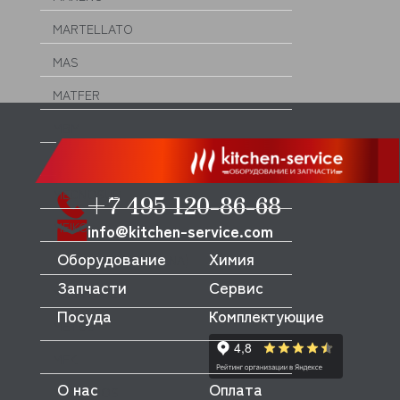
MARTELLATO
MAS
MATFER
MBM
MEC
MECNOSUD
+7 495 120-86-68
MEIKO
info@kitchen-service.com
Оборудование
Химия
MENUMASTER (AMANA)
Запчасти
Сервис
MERRYCHEF
Посуда
Комплектующие
METOS
MFK
О нас
Оплата
MICRODOS