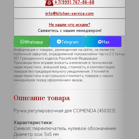
+7(999) 767-86-68
info@kitchen-service.com
Не нашли что искали?
Свяжитесь с нашим менеджером!
Whatsapp
Telegram
Max
Информация о товарах, размещенная на сайте, не является
публичной офертой, определяемой положениями Части 2 Статьи
437 Гражданского кодекса Российской Федерации.
Производители вправе вносить изменения в технические
характеристики, внешний вид, стоимость и комплектацию
товаров без предварительного уведомления. Уточняйте
характеристики и актуальную стоимость товаров у наших
менеджеров перед оформлением заказа.
Описание товара
Ручка регулировочная для COMENDA (450323)
Характеристики:
Символ: переключатель нулевое обозначение
Диаметр оси: 5x5 мм