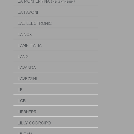
LA MONFERRINA (не активен)
LA PAVONI
LAE ELECTRONIC
LAINOX
LAME ITALIA
LANG
LAVANDA
LAVEZZINI
LF
LGB
LIEBHERR
LILLY CODROIPO
LILOMA