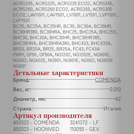
ACRS205, ACRS225, ACRS225 ECO2, ACRS245,
ACRS260, ACRS260 ECO2, ACRS265, ACRS305
ECO2, LAV1001, LAV1501, LV1001, LV1501, LVP1001,
LVP1501
BC25, BC25A, BC25HR, BC30, BC30A, BC30HR,
BC30HR380, BC30HRA, BHC25, BHC25A, BHC25S,
BHC30, BHC30A, BHC30HR, BHC30HR380,
BHC30HRA, BHC30HRA380, BHC433, BHC433A,
BR20, BR20A, BR25, BR25A, FC43, FC43A
F90M, GF90, GF90A, NG1202, NG1202E, NG601E,
NG602, NG602E, NG901, NG901E, NG902, NG902E
NG601
Детальные характеристики
Бренд:
COMENDA
Вес, кг:
0.010
Диаметр, мм:
42
Страна:
Италия
Артикул производителя
450323 - COMENDA
3241372 - LF
450323 - HOONVED
110093 - GEV