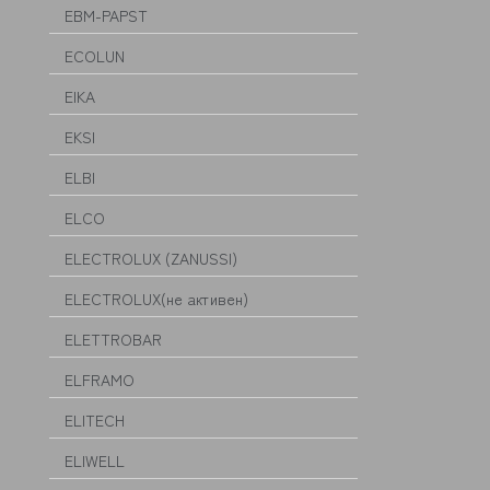
EBM-PAPST
ECOLUN
EIKA
EKSI
ELBI
ELCO
ELECTROLUX (ZANUSSI)
ELECTROLUX(не активен)
ELETTROBAR
ELFRAMO
ELITECH
ELIWELL