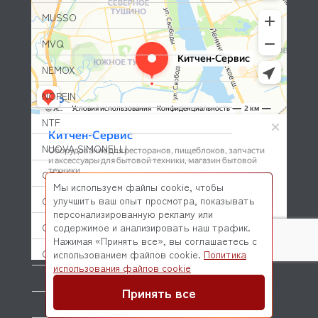
MUSSO
MVQ
NEMOX
NOPEIN
NTF
NUOVA SIMONELLI
ODE
Мы используем файлы cookie, чтобы
улучшить ваш опыт просмотра, показывать
OEM
персонализированную рекламу или
OLAB
содержимое и анализировать наш трафик.
Нажимая «Принять все», вы соглашаетесь с
OLIS
использованием файлов cookie.
Политика
© 2026 Kitchen-Service.com Интернет-магазин запчастей
использования файлов cookie
и оборудования профессиональной кухни
OLYMPIA
Договор оферты
Политика конфиденциальности
Принять все
OMNIWASH