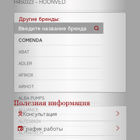
H450323 - HOONVED
Другие бренды:
COMENDA
ABAT
ADLER
AFINOX
AIRHOT
ALBA PUMPS
Полезная информация
ALLIANCE
Консультация
ALPENINOX
График работы
ALPHATECH