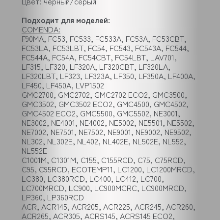
Цвет: чёрный/серый
Подходит для моделей:
COMENDA:
F90MA, FC53, FC533, FC533A, FC53A, FC53CBT,
FC53LA, FC53LBT, FC54, FC543, FC543A, FC544,
FC544A, FC54A, FC54CBT, FC54LBT, LAV701,
LF315, LF320, LF320A, LF320CBT, LF320LA,
LF320LBT, LF323, LF323A, LF350, LF350A, LF400A,
LF450, LF450A, LVP1502
GMC2700, GMC2702, GMC2702 ECO2, GMC3500,
GMC3502, GMC3502 ECO2, GMC4500, GMC4502,
GMC4502 ECO2, GMC5500, GMC5502, NE3001,
NE3002, NE4001, NE4002, NE5002, NE5501, NE5502,
NE7002, NE7501, NE7502, NE9001, NE9002, NE9502,
NL302, NL302E, NL402, NL402E, NL502E, NL552,
NL552E
C1001M, C1301M, C155, C155RCD, C75, C75RCD,
C95, C95RCD, ECOTEMP11, LC1200, LC1200MRCD,
LC380, LC380RCD, LC400, LC412, LC700,
LC700MRCD, LC900, LC900MCRC, LC900MRCD,
LP360, LP360RCD
ACR, ACR145, ACR205, ACR225, ACR245, ACR260,
ACR265, ACR305, ACRS145, ACRS145 ECO2,