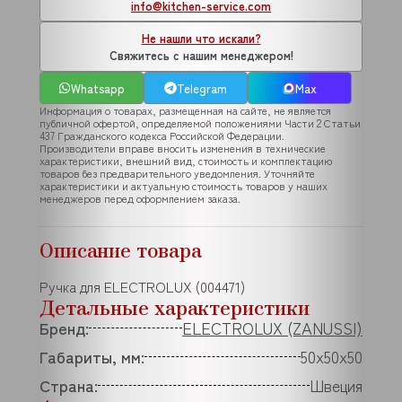
info@kitchen-service.com
Не нашли что искали?
Свяжитесь с нашим менеджером!
Whatsapp
Telegram
Max
Информация о товарах, размещенная на сайте, не является
публичной офертой, определяемой положениями Части 2 Статьи
437 Гражданского кодекса Российской Федерации.
Производители вправе вносить изменения в технические
характеристики, внешний вид, стоимость и комплектацию
товаров без предварительного уведомления. Уточняйте
характеристики и актуальную стоимость товаров у наших
менеджеров перед оформлением заказа.
Описание товара
Ручка для ELECTROLUX (004471)
Детальные характеристики
Бренд:
ELECTROLUX (ZANUSSI)
Габариты, мм:
50x50x50
Страна:
Швеция