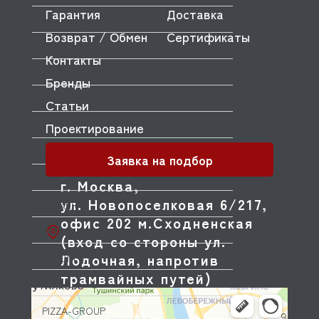
Гарантия
Доставка
OMNIWASH
Возврат / Обмен
Сертификаты
ORVED
Контакты
OZTIRYAKILER
Бренды
P.L. Proff Cuisine
Статьи
Проектирование
PACKVAC
PACOJET
Заявка на подбор
PANERO
г. Москва,
ул. Новопоселковая 6/217,
PARKER
офис 202 м.Сходненская
PASQUINI
(вход со стороны ул.
Лодочная, напротив
PAVONI
трамвайных путей)
PIRON
PIZZA-GROUP