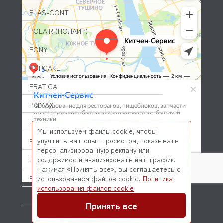
PLAS-CONT
POLAIR (ПОЛАИР)
PONY
POPCAKE
PRATICA
PRIMAX
PRIMUS
Мы используем файлы cookie, чтобы
улучшить ваш опыт просмотра, показывать
PRISMAFOOD
персонализированную рекламу или
содержимое и анализировать наш трафик.
PROBAR
Нажимая «Принять все», вы соглашаетесь с
PRODIGY
использованием файлов cookie.
Политика
© 2026 Kitchen-Service.com Интернет-магазин запчастей
использования файлов cookie
и оборудования профессиональной кухни
PROFESSIONAL SPARES
Договор оферты
Политика конфиденциальности
Принять все
PROHOTEL