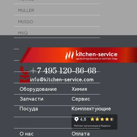
MULLER
MUSSO
MVQ
NEMOX
NOPEIN
NTF
+7 495 120-86-68
NUOVA SIMONELLI
info@kitchen-service.com
Оборудование
Химия
ODE
Запчасти
Сервис
OEM
Посуда
Комплектующие
OLAB
OLIS
О нас
Оплата
OLYMPIA