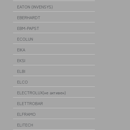
EATON (INVENSYS)
EBERHARDT
EBM-PAPST
ECOLUN
EIKA
EKSI
ELBI
ELCO
ELECTROLUX(не активен)
ELETTROBAR
ELFRAMO
ELITECH