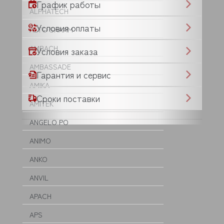
График работы
ALPHATECH
Условия оплаты
ALTO SHAAM
AMBACH
Условия заказа
AMBASSADE
Гарантия и сервис
AMIKA
Сроки поставки
AMITEK
ANGELO PO
ANIMO
ANKO
ANVIL
APACH
APS