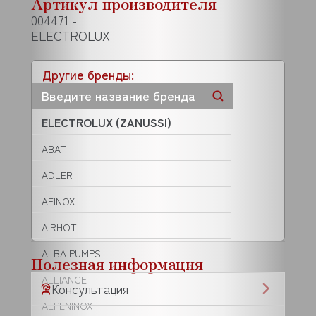
Артикул производителя
004471 -
ELECTROLUX
Другие бренды:
ELECTROLUX (ZANUSSI)
ABAT
ADLER
AFINOX
AIRHOT
ALBA PUMPS
Полезная информация
ALLIANCE
Консультация
ALPENINOX