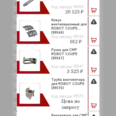
BRITA
89656
Код завода:
20 123 ₽
C.M.A
Кожух
CAB
вентиляционный для
ROBOT COUPE
CAMBRO
(89546)
89546
Код завода:
912 ₽
CANCAN
Ручка для CMP
CARBOMA (Карбома)
ROBOT COUPE
(89547)
CARIMALI
89547
Код завода:
3 525 ₽
CAS
Труба вентилятора
CASADIO
для ROBOT COUPE
(89570)
CELME
89570
Код завода:
CHILZ
Цена по
запросу
CIME
Вентилятор для CMP