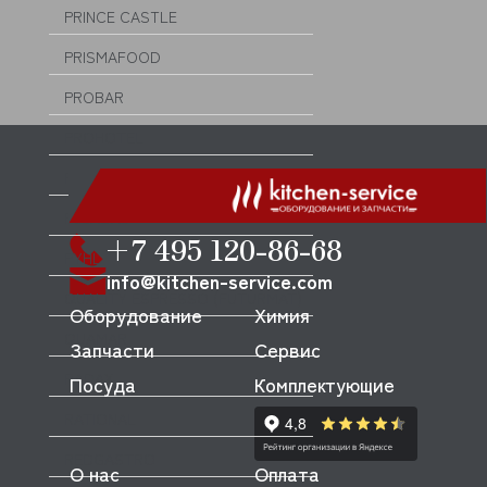
PRINCE CASTLE
PRISMAFOOD
PROBAR
PROHOTEL
PROXIMA (DR COFFEE)
PUJADAS
+7 495 120-86-68
PYHL
info@kitchen-service.com
QUALITY ESPRESSO (FUTURMAT)
Оборудование
Химия
QUAMAR
Запчасти
Сервис
RADAX
Посуда
Комплектующие
RATIONAL
REDGASTRO
О нас
Оплата