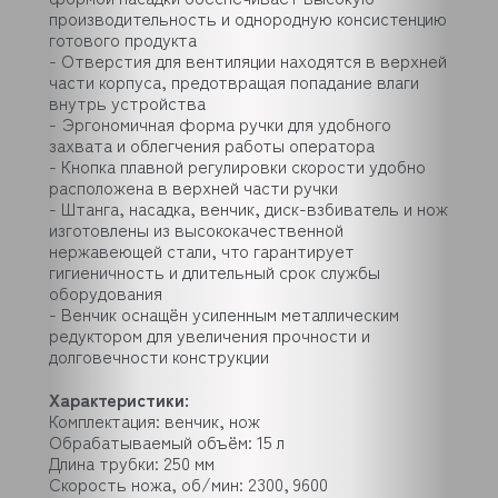
производительность и однородную консистенцию
готового продукта
- Отверстия для вентиляции находятся в верхней
части корпуса, предотвращая попадание влаги
внутрь устройства
- Эргономичная форма ручки для удобного
захвата и облегчения работы оператора
- Кнопка плавной регулировки скорости удобно
расположена в верхней части ручки
- Штанга, насадка, венчик, диск-взбиватель и нож
изготовлены из высококачественной
нержавеющей стали, что гарантирует
гигиеничность и длительный срок службы
оборудования
- Венчик оснащён усиленным металлическим
редуктором для увеличения прочности и
долговечности конструкции
Характеристики:
Комплектация: венчик, нож
Обрабатываемый объём: 15 л
Длина трубки: 250 мм
Скорость ножа, об/мин: 2300, 9600