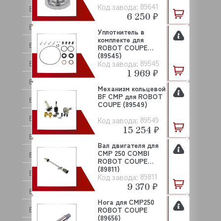
89641
Код завода:
BASSANINA
6 250 ₽
BEAR VARIMIXER
Уплотнитель в
комплекте для
BECKERS
ROBOT COUPE
(89545)
89545
Код завода:
BERKEL
1 969 ₽
BERTOS
Механизм кольцевой
BF CMP для ROBOT
BESSERVACUUM
COUPE (89549)
BOKNI
89549
Код завода:
15 254 ₽
BONGARD
Вал двигателя для
CMP 250 COMBI
BRAS
ROBOT COUPE
(89811)
BRAVILOR BONAMAT
89811
Код завода:
9 370 ₽
BREMA
Нога для CMP250
BRISKLY
ROBOT COUPE
(89656)