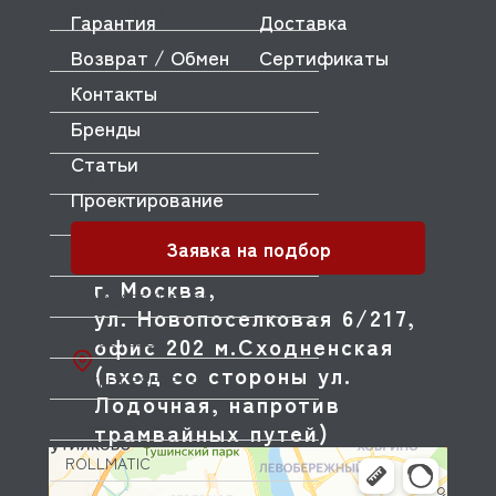
RESTO ITALIA
Гарантия
Доставка
RESTOINOX
Возврат / Обмен
Сертификаты
Контакты
RESTOLA
Бренды
RETIGO
Статьи
RGV
Проектирование
RIVACOLD
Заявка на подбор
ROAL
г. Москва,
ROBOLABS (РОБОЛАБС)
ул. Новопоселковая 6/217,
ROBUSTEZZA
офис 202 м.Сходненская
(вход со стороны ул.
ROCKET ESPRESSO
Лодочная, напротив
ROLLER GRILL
трамвайных путей)
ROLLMATIC