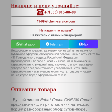
Наличие и цену уточняйте:
+7(985) 015-88-80
114@kitchen-service.com
Не нашли что искали?
Свяжитесь с нашим менеджером!
Whatsapp
Telegram
Max
Информация о товарах, размещенная на сайте, не является
публичной офертой, определяемой положениями Части 2 Статьи
437 Гражданского кодекса Российской Федерации.
Производители вправе вносить изменения в технические
характеристики, внешний вид, стоимость и комплектацию
товаров без предварительного уведомления. Уточняйте
характеристики и актуальную стоимость товаров у наших
менеджеров перед оформлением заказа.
Описание товара
Ручной миксер
Robot Coupe CMP 250 Combi
предназначен для приготовления маленьких
порций разнообразных блюд: супов-пюре,