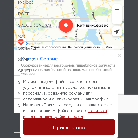
ROSSO
ROTEL
SAECO (САЕКО)
SAGI
SAMAREF
SAMMIC
SANELLI
Мы используем файлы cookie, чтобы
SANREMO
улучшить ваш опыт просмотра, показывать
персонализированную рекламу или
SANTOS
содержимое и анализировать наш трафик.
Нажимая «Принять все», вы соглашаетесь с
SCALE (СКЕЙЛ)
использованием файлов cookie.
Политика
© 2026 Kitchen-Service.com Интернет-магазин запчастей
SCHOLL
использования файлов cookie
и оборудования профессиональной кухни
Договор оферты
Политика конфиденциальности
Принять все
SCOTSMAN