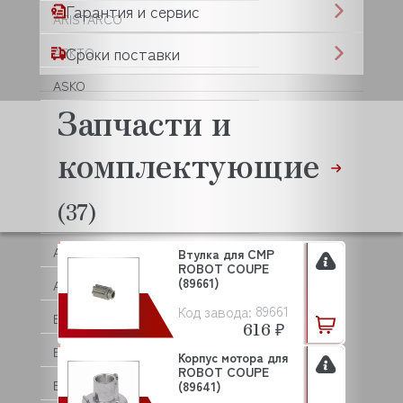
Гарантия и сервис
ARISTARCO
Сроки поставки
ARKTO
ASKO
Запчасти и
ASSUM
комплектующие
ATA
ATESY (АТЕСИ)
(37)
ATOLLSPEED
AUCMA
Втулка для CMP
ROBOT COUPE
(89661)
AURORA
89661
Код завода:
BAKEBERRY
616 ₽
BARBOSSA P.L.
Корпус мотора для
ROBOT COUPE
BARTSCHER
(89641)