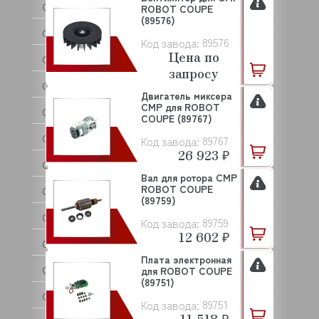
CNIX
ROBOT COUPE
(89576)
COFFF
89576
Код завода:
Цена по
COLDLINE
запросу
COMENDA
Двигатель миксера
CMP для ROBOT
COMPACK
COUPE (89767)
CONVITO
89767
Код завода:
26 923 ₽
CONVOTHERM
Вал для ротора CMP
ROBOT COUPE
COOL COMPACT
(89759)
COOLEQ
89759
Код завода:
12 602 ₽
CRAZY PAN
Плата электронная
CREM
для ROBOT COUPE
(89751)
CRYSPI
89751
Код завода:
11 518 ₽