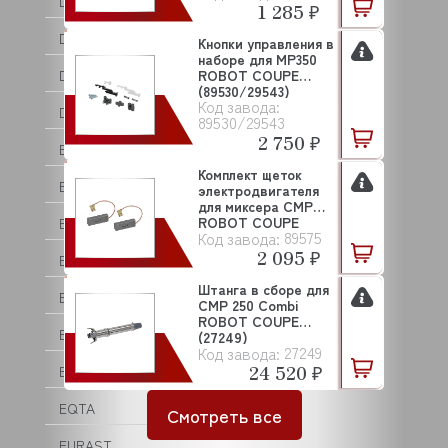
DOLPHIN
1 285 ₽
DOMINATOR
Кнопки управления в
наборе для MP350
DRY AGER
ROBOT COUPE
(89530/29543)
Код завода:
DYNAMIC
89530/29543
2 750 ₽
EKSI
Комплект щеток
ELECTROLUX (ZANUSSI)
электродвигателя
для миксера CMP
ROBOT COUPE
ELETTROBAR
89575
Код завода:
(8957...
2 095 ₽
ELFRAMO
Штанга в сборе для
EMMEPI
СМР 250 Combi
ROBOT COUPE
EMPERO
(27249)
27249
Код завода:
24 520 ₽
ENIGMA
EQTA
Смотреть все
EURAST