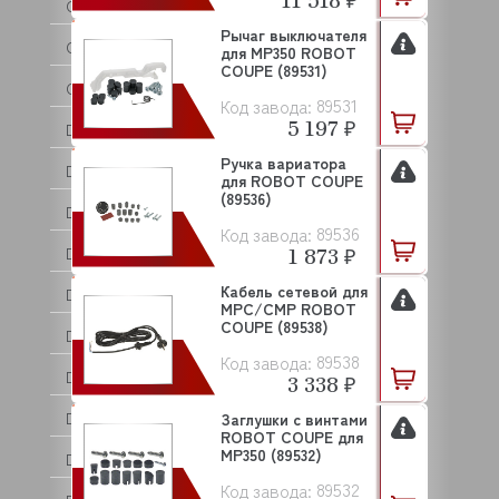
CUCKOO
Рычаг выключателя
CUNILL
для MP350 ROBOT
COUPE (89531)
CUPPONE
89531
Код завода:
5 197 ₽
DANLER
Ручка вариатора
DANUBE
для ROBOT COUPE
(89536)
DE VECCHI
89536
Код завода:
1 873 ₽
DEBAG
Кабель сетевой для
DELL ORO
MPC/CMP ROBOT
COUPE (89538)
DERBY
89538
Код завода:
DIHR
3 338 ₽
DIRMAK
Заглушки с винтами
ROBOT COUPE для
MP350 (89532)
DISTFORM
89532
Код завода: