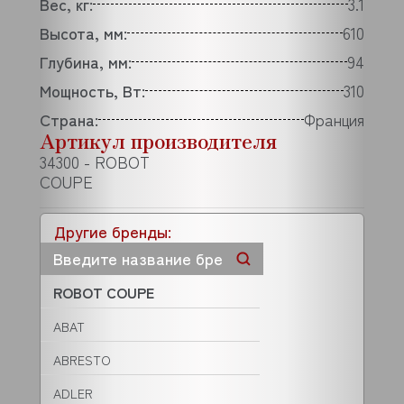
Вес, кг:
3.1
Высота, мм:
610
Глубина, мм:
94
Мощность, Вт:
310
Страна:
Франция
Артикул производителя
34300 - ROBOT
COUPE
Другие бренды:
ROBOT COUPE
ABAT
ABRESTO
ADLER