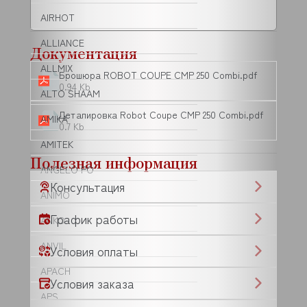
AIRHOT
ALLIANCE
Документация
ALLMIX
Брошюра ROBOT COUPE CMP 250 Combi.pdf
0.94 Kb
ALTO SHAAM
Деталировка Robot Coupe CMP 250 Combi.pdf
AMIKA
0.7 Kb
AMITEK
Полезная информация
ANGELO PO
Консультация
ANIMO
График работы
ANKO
ANVIL
Условия оплаты
APACH
Условия заказа
APS