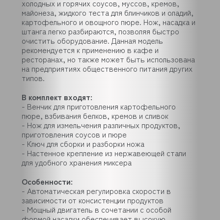
холодных и горячих соусов, муссов, кремов,
майонеза, жидкого теста для блинчиков и оладий,
картофельного и овощного пюре. Нож, насадка и
штанга легко разбираются, позволяя быстро
очистить оборудование. Данная модель
рекомендуется к применению в кафе и
ресторанах, но также может быть использована
на предприятиях общественного питания других
типов.
В комплект входят:
- Венчик для приготовления картофельного
пюре, взбивания белков, кремов и сливок
- Нож для измельчения различных продуктов,
приготовления соусов и пюре
- Ключ для сборки и разборки ножа
- Настенное крепление из нержавеющей стали
для удобного хранения миксера
Особенности:
- Автоматическая регулировка скорости в
зависимости от консистенции продуктов
- Мощный двигатель в сочетании с особой
формой насадки обеспечивает высокую