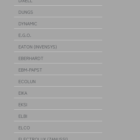
DIXELL
DUNGS
DYNAMIC
E.G.O.
EATON (INVENSYS)
EBERHARDT
EBM-PAPST
ECOLUN
EIKA
EKSI
ELBI
ELCO
ELECTROLUX (ZANUSSI)