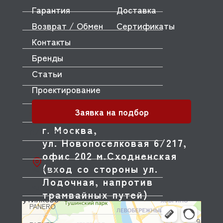
ODE
Гарантия
Доставка
OEM
Возврат / Обмен
Сертификаты
Контакты
OLAB
Бренды
OLIS
Статьи
OLYMPIA
Проектирование
OMNIWASH
Заявка на подбор
ORVED
г. Москва,
OZTIRYAKILER
ул. Новопоселковая 6/217,
P.L. Proff Cuisine
офис 202 м.Сходненская
(вход со стороны ул.
PACKVAC
Лодочная, напротив
PACOJET
трамвайных путей)
PANERO