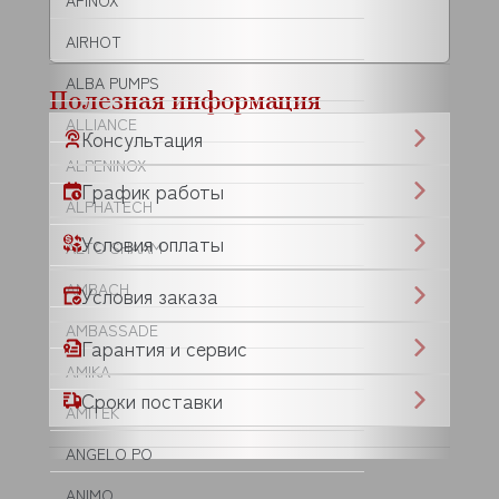
AFINOX
AIRHOT
ALBA PUMPS
Полезная информация
ALLIANCE
Консультация
ALPENINOX
График работы
ALPHATECH
Условия оплаты
ALTO SHAAM
AMBACH
Условия заказа
AMBASSADE
Гарантия и сервис
AMIKA
Сроки поставки
AMITEK
ANGELO PO
ANIMO