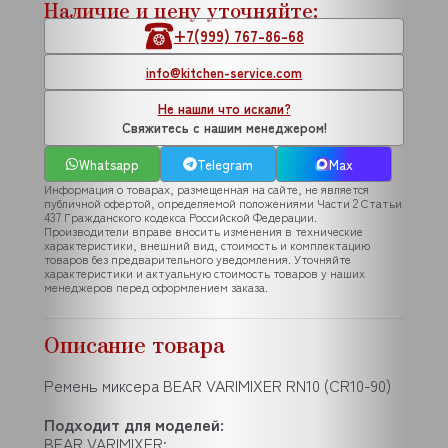
Наличие и цену уточняйте:
+7(999) 767-86-68
info@kitchen-service.com
Не нашли что искали?
Свяжитесь с нашим менеджером!
Whatsapp
Telegram
Max
Информация о товарах, размещенная на сайте, не является
публичной офертой, определяемой положениями Части 2 Статьи
437 Гражданского кодекса Российской Федерации.
Производители вправе вносить изменения в технические
характеристики, внешний вид, стоимость и комплектацию
товаров без предварительного уведомления. Уточняйте
характеристики и актуальную стоимость товаров у наших
менеджеров перед оформлением заказа.
Описание товара
Ремень миксера BEAR VARIMIXER RN10 (CR10-90)
Подходит для моделей:
BEAR VARIMIXER: