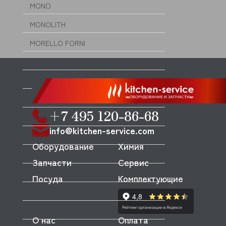
MONO
MONOLITH
MORELLO FORNI
MORETTI
MORICE
MULLER
+7 495 120-86-68
MUSSO
info@kitchen-service.com
MVQ
Оборудование
Химия
NEMOX
Запчасти
Сервис
NOPEIN
Посуда
Комплектующие
NTF
NUOVA SIMONELLI
О нас
Оплата