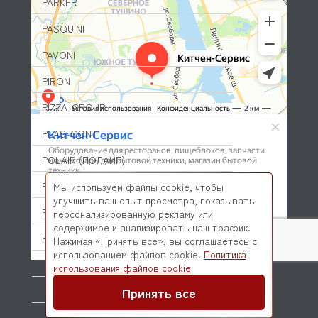
PARKER
PASQUINI
PAVONI
PIRON
PIZZA-GROUP
PLAS-CONT
POLAIR (ПОЛАИР)
PONY
Мы используем файлы cookie, чтобы
улучшить ваш опыт просмотра, показывать
POPCAKE
персонализированную рекламу или
содержимое и анализировать наш трафик.
PRATICA
Нажимая «Принять все», вы соглашаетесь с
использованием файлов cookie.
Политика
PRIMAX
© 2026 Kitchen-Service.com Интернет-магазин запчастей
использования файлов cookie
и оборудования профессиональной кухни
Договор оферты
Политика конфиденциальности
Принять все
PRIMUS
PRISMAFOOD