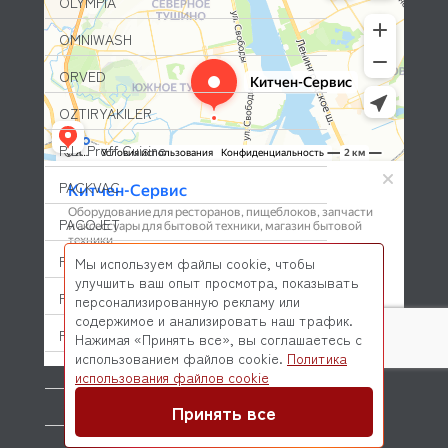
OLYMPIA
OMNIWASH
ORVED
OZTIRYAKILER
P.L. Proff Cuisine
PACKVAC
PACOJET
PANERO
Мы используем файлы cookie, чтобы
улучшить ваш опыт просмотра, показывать
PARKER
персонализированную рекламу или
содержимое и анализировать наш трафик.
PASQUINI
Нажимая «Принять все», вы соглашаетесь с
использованием файлов cookie.
Политика
PAVONI
© 2026 Kitchen-Service.com Интернет-магазин запчастей
использования файлов cookie
и оборудования профессиональной кухни
Договор оферты
Политика конфиденциальности
Принять все
PIRON
PIZZA-GROUP