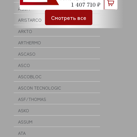
1 407 710 ₽
AQUA
Смотреть все
ARISTARCO
ARKTO
ARTHERMO
ASCASO
ASCO
ASCOBLOC
ASCON TECNOLOGIC
ASF/THOMAS
ASKO
ASSUM
ATA