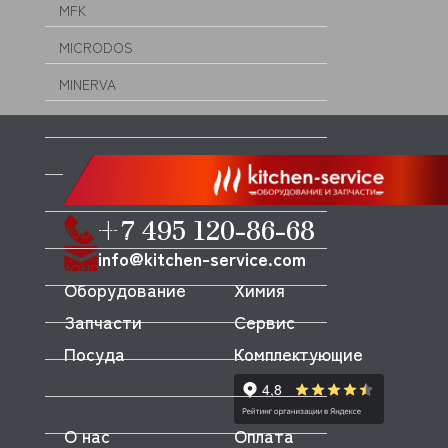
MFK
MICRODOS
MINERVA
MIWE
MKN
MODULAR
+7 495 120-86-68
MODULINE
info@kitchen-service.com
MONDIAL FORNI
Оборудование
Химия
MONO
Запчасти
Сервис
MONOLITH
Посуда
Комплектующие
MORELLO FORNI
MORETTI
О нас
Оплата