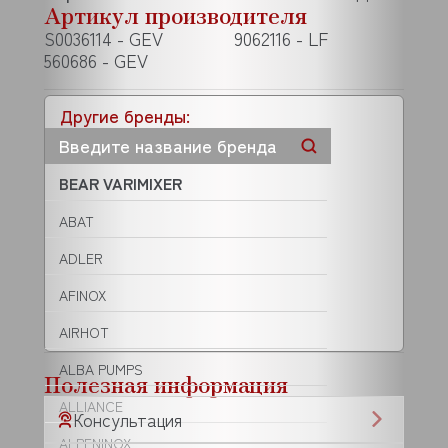
Артикул производителя
S0036114 - GEV
9062116 - LF
560686 - GEV
Другие бренды:
BEAR VARIMIXER
ABAT
ADLER
AFINOX
AIRHOT
ALBA PUMPS
Полезная информация
ALLIANCE
Консультация
ALPENINOX