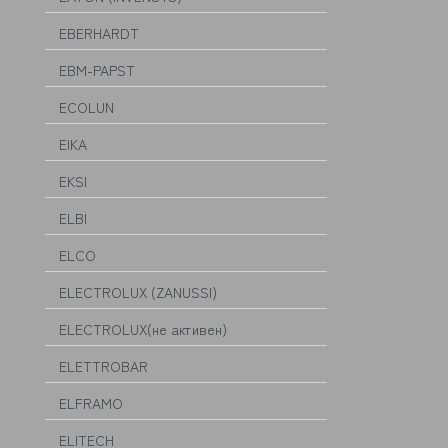
EBERHARDT
EBM-PAPST
ECOLUN
EIKA
EKSI
ELBI
ELCO
ELECTROLUX (ZANUSSI)
ELECTROLUX(не активен)
ELETTROBAR
ELFRAMO
ELITECH