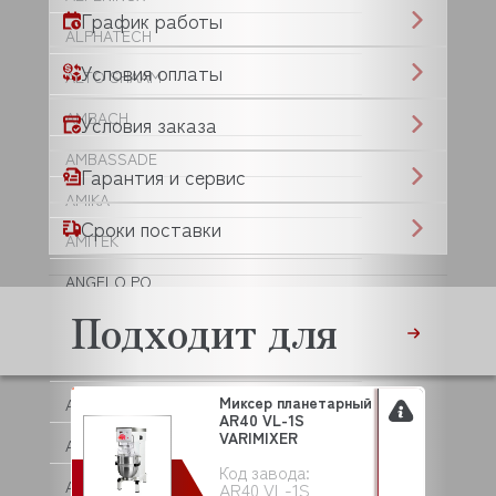
График работы
ALPHATECH
Условия оплаты
ALTO SHAAM
AMBACH
Условия заказа
AMBASSADE
Гарантия и сервис
AMIKA
Сроки поставки
AMITEK
ANGELO PO
Подходит для
ANIMO
ANKO
Миксер планетарный
ANVIL
AR40 VL-1S
VARIMIXER
APACH
Код завода:
APS
AR40 VL-1S