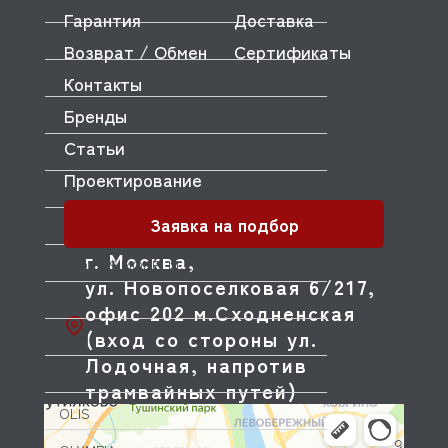
MORICE
Гарантия
Доставка
MULLER
Возврат / Обмен
Сертификаты
MUSSO
Контакты
Бренды
MVQ
Статьи
NEMOX
Проектирование
NOPEIN
Заявка на подбор
NTF
г. Москва,
NUOVA SIMONELLI
ул. Новопоселковая 6/217,
ODE
офис 202 м.Сходненская
(вход со стороны ул.
OEM
Лодочная, напротив
OLAB
трамвайных путей)
OLIS