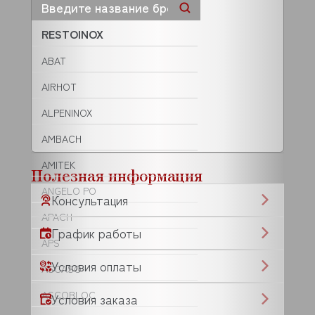
RESTOINOX
ABAT
AIRHOT
ALPENINOX
AMBACH
AMITEK
Полезная информация
ANGELO PO
Консультация
APACH
График работы
APS
Условия оплаты
ASCASO
ASCOBLOC
Условия заказа