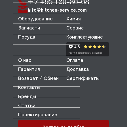
+7 495 120-86-68
TECNOEKA
info@kitchen-service.com
Оборудование
Химия
TECNOINOX
Запчасти
Сервис
TRIBECA
Посуда
Комплектующие
TSM
UNOX
О нас
Оплата
VIATTO
Гарантия
Доставка
VOLDONE
Возврат / Обмен
Сертификаты
VOLLRATH
Контакты
VORTMAX
Бренды
WLBAKE
Статьи
Проектирование
XINXIN
ZANOLLI
Заявка на подбор