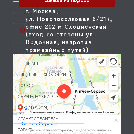
ZANUSSI (не активен)
г. Москва,
ул. Новопоселковая 6/217,
АМЕТ
офис 202 м.Сходненская
ВИСТЕКС
(вход со стороны ул.
Лодочная, напротив
ВОСХОД
трамвайных путей)
ВУЛКАН
ПЕНЗМАШ
ПИЩЕВЫЕ ТЕХНОЛОГИИ
ПОЛЮС
САРАПУЛЬСКИЙ ЭГЗ
СИКОМ (SIKOM)
СТАНКОСТРОИТЕЛЬ
ТАРА.РУ