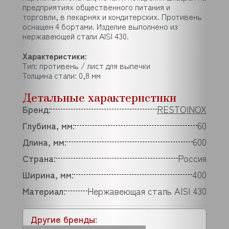
предприятиях общественного питания и
торговли, в пекарнях и кондитерских. Противень
оснащен 4 бортами. Изделие выполнено из
нержавеющей стали AISI 430.
Характеристики:
Тип: противень / лист для выпечки
Толщина стали: 0,8 мм
Детальные характеристики
Бренд:
RESTOINOX
Глубина, мм:
60
Длина, мм:
600
Страна:
Россия
Ширина, мм:
400
Материал:
Нержавеющая сталь AISI 430
Другие бренды: