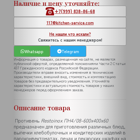
Наличие и цену уточняйте:
+7(999) 838-86-68
117@kitchen-service.com
Не нашли что искали?
Свяжитесь с нашим менеджером!
Whatsapp
Telegram
Информация о товарах, размещенная на сайте, не является
публичной офертой, определяемой положениями Части 2 Статьи
437 Гражданского кодекса Российской Федерации.
Производители вправе вносить изменения в технические
характеристики, внешний вид, стоимость и комплектацию
товаров без предварительного уведомления. Уточняйте
характеристики и актуальную стоимость товаров у наших
менеджеров перед оформлением заказа.
Описание товара
Противень
Restoinox ПН4/08-600х400х60
предназначен для приготовления различных блюд,
выпечки хлебобулочных и кондитерских изделий в
пароконвектоматах, печах и пекарских шкафах на