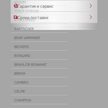
ASSUM
Гарантия и сервис
ATESY (АТЕСИ)
Сроки поставки
ATOLLSPEED
BARTSCHER
BEAR VARIMIXER
BECKERS
BONGARD
BRAVILOR BONAMAT
BREMA
CAMBRO
CELME
CHAMPION