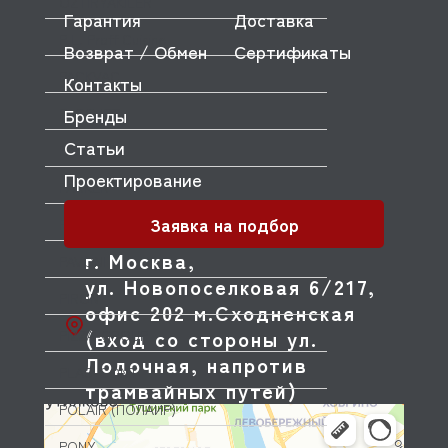
OZTIRYAKILER
Гарантия
Доставка
P.L. Proff Cuisine
Возврат / Обмен
Сертификаты
PACKVAC
Контакты
Бренды
PACOJET
Статьи
PANERO
Проектирование
PARKER
Заявка на подбор
PASQUINI
г. Москва,
PAVONI
ул. Новопоселковая 6/217,
PIRON
офис 202 м.Сходненская
(вход со стороны ул.
PIZZA-GROUP
Лодочная, напротив
PLAS-CONT
трамвайных путей)
POLAIR (ПОЛАИР)
PONY