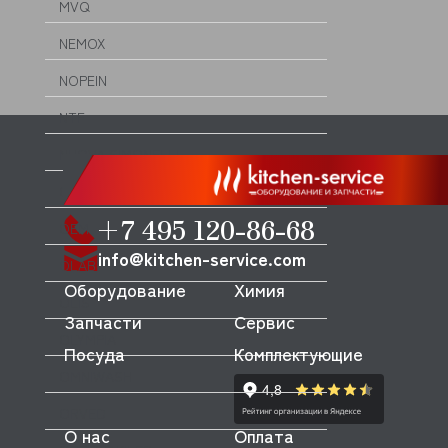
MVQ
NEMOX
NOPEIN
NTF
NUOVA SIMONELLI
ODE
+7 495 120-86-68
OEM
info@kitchen-service.com
OLAB
Оборудование
Химия
OLIS
Запчасти
Сервис
OLYMPIA
Посуда
Комплектующие
OMNIWASH
ORVED
О нас
Оплата