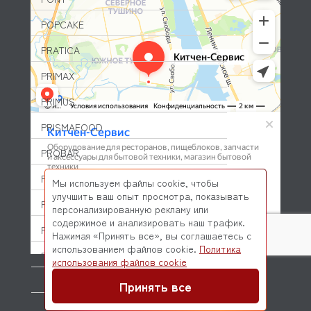
POPCAKE
PRATICA
PRIMAX
PRIMUS
PRISMAFOOD
PROBAR
PRODIGY
Мы используем файлы cookie, чтобы
улучшить ваш опыт просмотра, показывать
PROFESSIONAL SPARES
персонализированную рекламу или
содержимое и анализировать наш трафик.
PROHOTEL
Нажимая «Принять все», вы соглашаетесь с
использованием файлов cookie.
Политика
PROXIMA (DR COFFEE)
© 2026 Kitchen-Service.com Интернет-магазин запчастей
использования файлов cookie
и оборудования профессиональной кухни
Договор оферты
Политика конфиденциальности
QUALITY ESPRESSO (FUTURMAT)
Принять все
QUAMAR