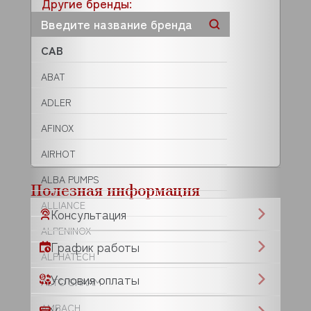
Другие бренды:
CAB
ABAT
ADLER
AFINOX
AIRHOT
ALBA PUMPS
Полезная информация
ALLIANCE
Консультация
ALPENINOX
График работы
ALPHATECH
Условия оплаты
ALTO SHAAM
AMBACH