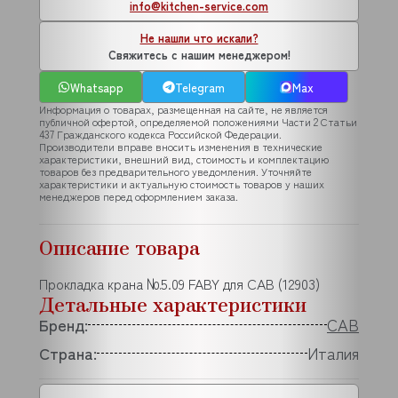
info@kitchen-service.com
Не нашли что искали?
Свяжитесь с нашим менеджером!
Whatsapp
Telegram
Max
Информация о товарах, размещенная на сайте, не является
публичной офертой, определяемой положениями Части 2 Статьи
437 Гражданского кодекса Российской Федерации.
Производители вправе вносить изменения в технические
характеристики, внешний вид, стоимость и комплектацию
товаров без предварительного уведомления. Уточняйте
характеристики и актуальную стоимость товаров у наших
менеджеров перед оформлением заказа.
Описание товара
Прокладка крана №5.09 FABY для CAB (12903)
Детальные характеристики
Бренд:
CAB
Страна:
Италия