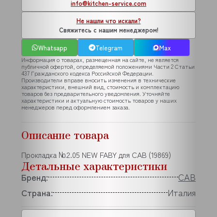
info@kitchen-service.com
Не нашли что искали?
Свяжитесь с нашим менеджером!
Whatsapp
Telegram
Max
Информация о товарах, размещенная на сайте, не является
публичной офертой, определяемой положениями Части 2 Статьи
437 Гражданского кодекса Российской Федерации.
Производители вправе вносить изменения в технические
характеристики, внешний вид, стоимость и комплектацию
товаров без предварительного уведомления. Уточняйте
характеристики и актуальную стоимость товаров у наших
менеджеров перед оформлением заказа.
Описание товара
Прокладка №2.05 NEW FABY для CAB (19869)
Детальные характеристики
Бренд:
CAB
Страна:
Италия