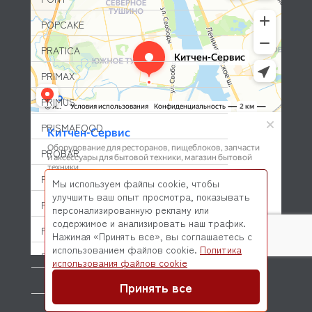
POPCAKE
PRATICA
PRIMAX
PRIMUS
PRISMAFOOD
PROBAR
PRODIGY
Мы используем файлы cookie, чтобы
улучшить ваш опыт просмотра, показывать
PROFESSIONAL SPARES
персонализированную рекламу или
содержимое и анализировать наш трафик.
PROHOTEL
Нажимая «Принять все», вы соглашаетесь с
использованием файлов cookie.
Политика
PROXIMA (DR COFFEE)
© 2026 Kitchen-Service.com Интернет-магазин запчастей
использования файлов cookie
и оборудования профессиональной кухни
Договор оферты
Политика конфиденциальности
QUALITY ESPRESSO (FUTURMAT)
Принять все
QUAMAR