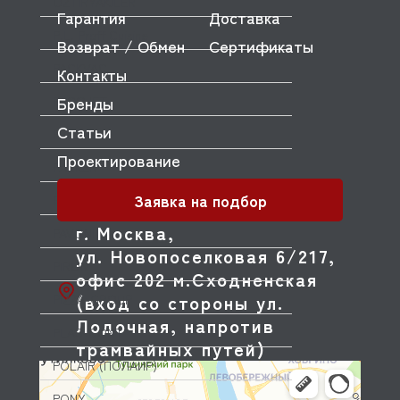
OZTIRYAKILER
Гарантия
Доставка
P.L. Proff Cuisine
Возврат / Обмен
Сертификаты
PACKVAC
Контакты
Бренды
PACOJET
Статьи
PANERO
Проектирование
PARKER
Заявка на подбор
PASQUINI
г. Москва,
PAVONI
ул. Новопоселковая 6/217,
PIRON
офис 202 м.Сходненская
(вход со стороны ул.
PIZZA-GROUP
Лодочная, напротив
PLAS-CONT
трамвайных путей)
POLAIR (ПОЛАИР)
PONY