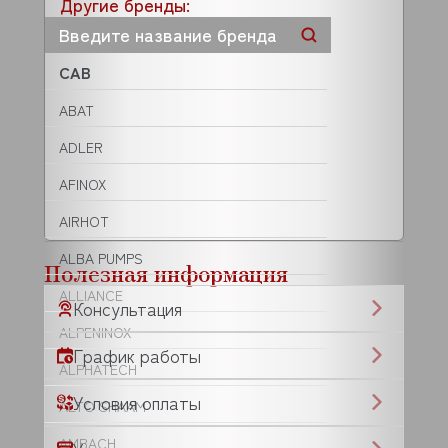
Другие бренды:
CAB
ABAT
ADLER
AFINOX
AIRHOT
ALBA PUMPS
Полезная информация
ALLIANCE
Консультация
ALPENINOX
График работы
ALPHATECH
Условия оплаты
ALTO SHAAM
AMBACH