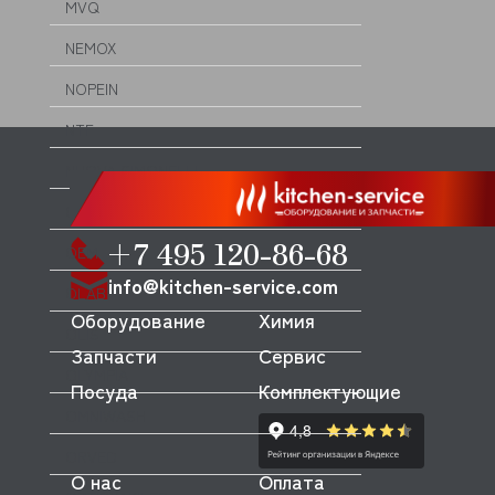
MVQ
NEMOX
NOPEIN
NTF
NUOVA SIMONELLI
ODE
+7 495 120-86-68
OEM
info@kitchen-service.com
OLAB
Оборудование
Химия
OLIS
Запчасти
Сервис
OLYMPIA
Посуда
Комплектующие
OMNIWASH
ORVED
О нас
Оплата