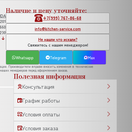
Наличие и цену уточняйте:
NDA
+7(999) 767-86-68
201
660
info@kitchen-service.com
230
Не нашли что искали?
Свяжитесь с нашим менеджером!
Whatsapp
Telegram
Max
рации. Производители вправе вносить изменения в технические
 наших менеджеров перед оформлением заказа.
Полезная информация
Консультация
График работы
Условия оплаты
Условия заказа