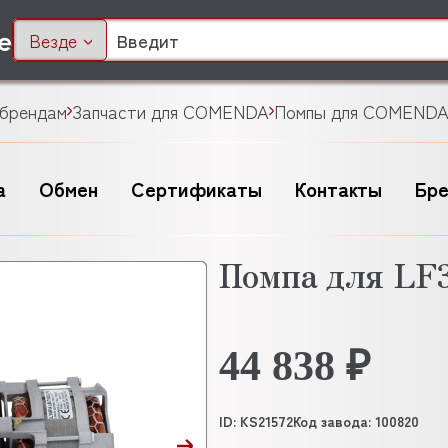
Везде
 брендам
Запчасти для COMENDA
Помпы для COMEND
а
Обмен
Сертификаты
Контакты
Бр
Помпа для LF
44 838 ₽
ID: KS21572
Код завода: 100820