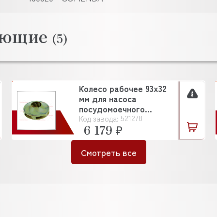
тующие
(5)
Колесо рабочее 93х32
мм для насоса
посудомоечного
521278
Код завода:
оборудования
6 179 ₽
Смотреть все