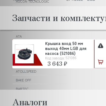
ASCON TECNOLOGIC
ASF/THOMAS
Запчасти и комплек
ASKO
ASSUM
ATA
Крышка вход 50 мм
ATEA
выход 40мм LGB для
насоса (521086)
ATEL
521086
Код завода:
3 643 ₽
ATESY (АТЕСИ)
ATOLLSPEED
BAKE OFF
BARTEC
BARTSCHER
Аналоги