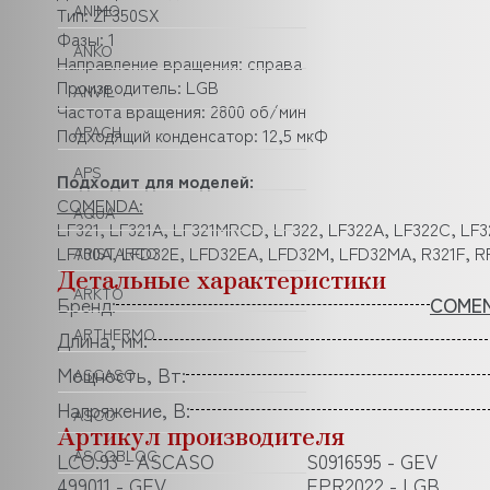
ANIMO
Тип: ZF350SX
Фазы: 1
ANKO
Направление вращения: справа
Производитель: LGB
ANVIL
Частота вращения: 2800 об/мин
APACH
Подходящий конденсатор: 12,5 мкФ
APS
Подходит для моделей:
COMENDA:
AQUA
LF321, LF321A, LF321MRCD, LF322, LF322A, LF322C, LF
LF700A, LFD32E, LFD32EA, LFD32M, LFD32MA, R321F, RF
ARISTARCO
Детальные характеристики
ARKTO
Бренд:
COME
ARTHERMO
Длина, мм:
Мощность, Вт:
ASCASO
Напряжение, В:
ASCO
Артикул производителя
ASCOBLOC
LCO.93 - ASCASO
S0916595 - GEV
499011 - GEV
EPR2022 - LGB