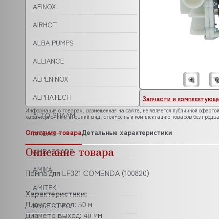
AFINOX
AIRHOT
ALBA PUMPS
ALLIANCE
ALPENINOX
ALPHATECH
Запчасти и комплектующ
Информация о товарах, размещенная на сайте, не является публичной офертой
ALTO SHAAM
характеристики, внешний вид, стоимость и комплектацию товаров без предва
Описание товара
Детальные характеристики
AMBACH
Описание товара
AMBASSADE
AMIKA
Помпа для LF321 COMENDA (100820)
AMITEK
Характеристики:
Диаметр вход: 50 м
ANGELO PO
Диаметр выход: 40 мм