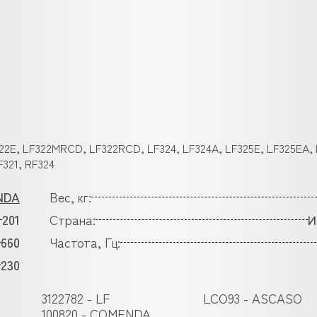
322E, LF322MRCD, LF322RCD, LF324, LF324A, LF325E, LF325EA, 
321, RF324
NDA
Вес, кг:
201
Страна:
И
660
Частота, Гц:
230
3122782 - LF
LCO93 - ASCASO
100820 - COMENDA