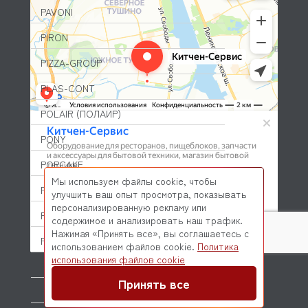
PAVONI
PIRON
PIZZA-GROUP
PLAS-CONT
POLAIR (ПОЛАИР)
PONY
POPCAKE
Мы используем файлы cookie, чтобы
PRATICA
улучшить ваш опыт просмотра, показывать
персонализированную рекламу или
PRIMAX
содержимое и анализировать наш трафик.
Нажимая «Принять все», вы соглашаетесь с
PRIMUS
использованием файлов cookie.
Политика
© 2026 Kitchen-Service.com Интернет-магазин запчастей
использования файлов cookie
PRISMAFOOD
и оборудования профессиональной кухни
Договор оферты
Политика конфиденциальности
Принять все
PROBAR