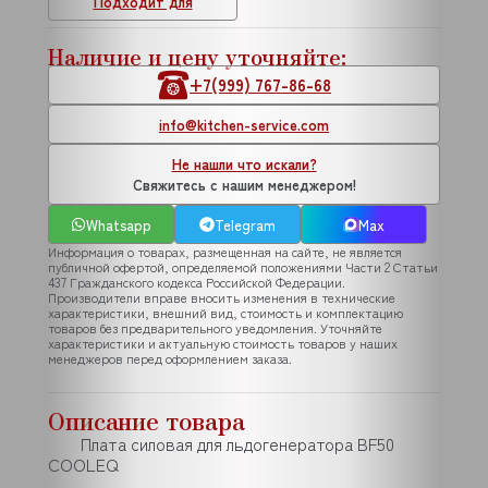
Подходит для
Наличие и цену уточняйте:
+7(999) 767-86-68
info@kitchen-service.com
Не нашли что искали?
Свяжитесь с нашим менеджером!
Whatsapp
Telegram
Max
Информация о товарах, размещенная на сайте, не является
публичной офертой, определяемой положениями Части 2 Статьи
437 Гражданского кодекса Российской Федерации.
Производители вправе вносить изменения в технические
характеристики, внешний вид, стоимость и комплектацию
товаров без предварительного уведомления. Уточняйте
характеристики и актуальную стоимость товаров у наших
менеджеров перед оформлением заказа.
Описание товара
Плата силовая для льдогенератора BF50
COOLEQ