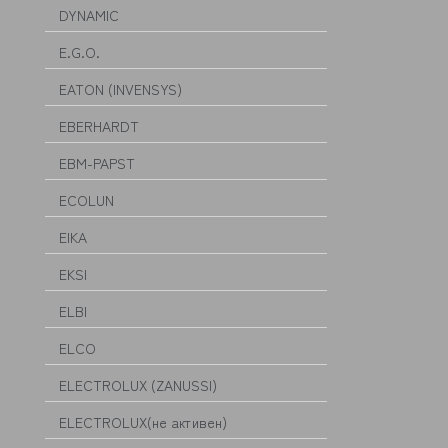
DYNAMIC
E.G.O.
EATON (INVENSYS)
EBERHARDT
EBM-PAPST
ECOLUN
EIKA
EKSI
ELBI
ELCO
ELECTROLUX (ZANUSSI)
ELECTROLUX(не активен)