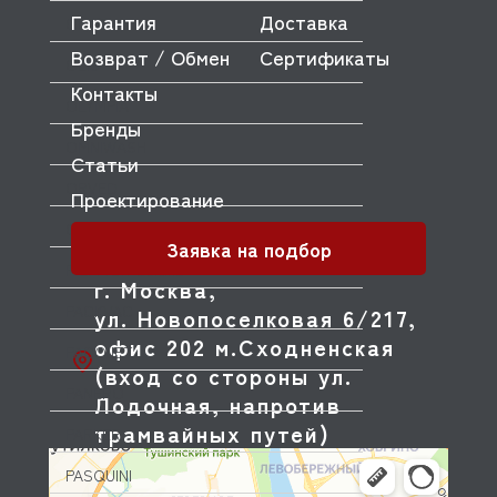
Гарантия
Доставка
OLAB
Возврат / Обмен
Сертификаты
OLIS
Контакты
OLYMPIA
Бренды
OMNIWASH
Статьи
ORVED
Проектирование
OZTIRYAKILER
Заявка на подбор
P.L. Proff Cuisine
г. Москва,
PACKVAC
ул. Новопоселковая 6/217,
офис 202 м.Сходненская
PACOJET
(вход со стороны ул.
PANERO
Лодочная, напротив
трамвайных путей)
PARKER
PASQUINI