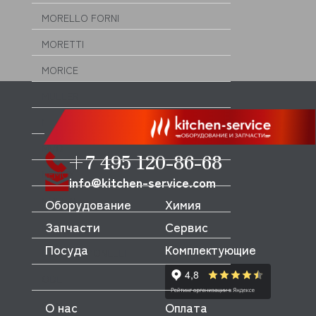
MORELLO FORNI
MORETTI
MORICE
MULLER
MUSSO
MVQ
+7 495 120-86-68
NEMOX
info@kitchen-service.com
NOPEIN
Оборудование
Химия
Запчасти
Сервис
NTF
Посуда
Комплектующие
NUOVA SIMONELLI
ODE
OEM
О нас
Оплата