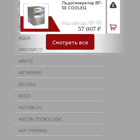
Льдогенератор BF-
ANVIL
50 COOLEQ
APACH
BF-50
Код завода:
APS
57 607 ₽
AQUA
Смотреть все
ARISTARCO
ARKTO
ARTHERMO
ASCASO
ASCO
ASCOBLOC
ASCON TECNOLOGIC
ASF/THOMAS