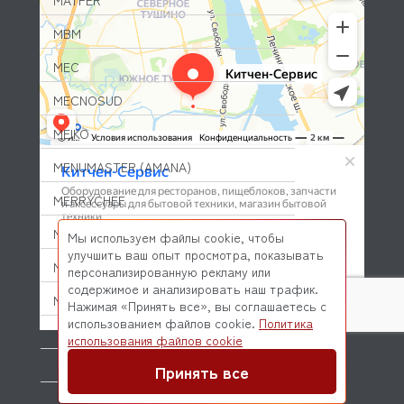
MATFER
MBM
MEC
MECNOSUD
MEIKO
MENUMASTER (AMANA)
MERRYCHEF
METOS
Мы используем файлы cookie, чтобы
улучшить ваш опыт просмотра, показывать
MFK
персонализированную рекламу или
содержимое и анализировать наш трафик.
MICRODOS
Нажимая «Принять все», вы соглашаетесь с
использованием файлов cookie.
Политика
MINERVA
© 2026 Kitchen-Service.com Интернет-магазин запчастей
использования файлов cookie
и оборудования профессиональной кухни
Договор оферты
Политика конфиденциальности
MIWE
Принять все
MKN