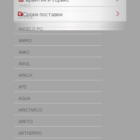
AMIKA
Сроки поставки
AMITEK
ANGELO PO
ANIMO
ANKO
ANVIL
APACH
APS
AQUA
ARISTARCO
ARKTO
ARTHERMO