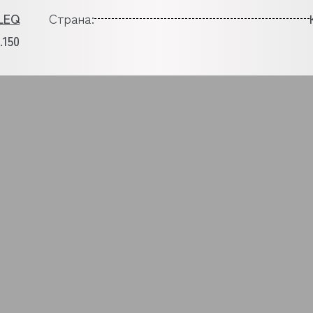
LEQ
Страна:
.150