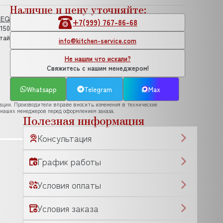
Наличие и цену уточняйте:
LEQ
+7(999) 767-86-68
.150
тай
info@kitchen-service.com
Не нашли что искали?
Свяжитесь с нашим менеджером!
Whatsapp
Telegram
Max
рации. Производители вправе вносить изменения в технические
 наших менеджеров перед оформлением заказа.
Полезная информация
Консультация
График работы
Условия оплаты
Условия заказа