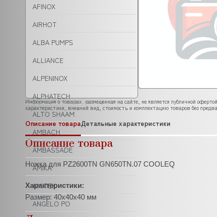
AFINOX
AIRHOT
ALBA PUMPS
ALLIANCE
ALPENINOX
ALPHATECH
Информация о товарах, размещенная на сайте, не является публичной офертой
характеристики, внешний вид, стоимость и комплектацию товаров без предва
ALTO SHAAM
Описание товара
Детальные характеристики
AMBACH
Описание товара
AMBASSADE
Ножка для PZ2600TN GN650TN.07 COOLEQ
AMIKA
AMITEK
Характеристики:
Размер: 40х40х40 мм
ANGELO PO