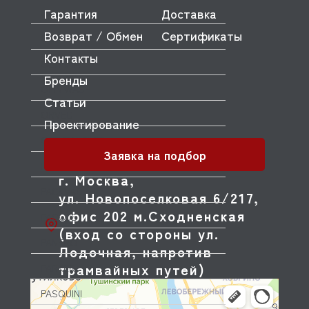
Гарантия
Доставка
OLAB
Возврат / Обмен
Сертификаты
OLIS
Контакты
OLYMPIA
Бренды
OMNIWASH
Статьи
ORVED
Проектирование
OZTIRYAKILER
Заявка на подбор
P.L. Proff Cuisine
г. Москва,
PACKVAC
ул. Новопоселковая 6/217,
офис 202 м.Сходненская
PACOJET
(вход со стороны ул.
PANERO
Лодочная, напротив
трамвайных путей)
PARKER
PASQUINI