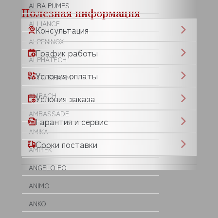
ALBA PUMPS
Полезная информация
ALLIANCE
Консультация
ALPENINOX
График работы
ALPHATECH
Условия оплаты
ALTO SHAAM
AMBACH
Условия заказа
AMBASSADE
Гарантия и сервис
AMIKA
Сроки поставки
AMITEK
ANGELO PO
ANIMO
ANKO