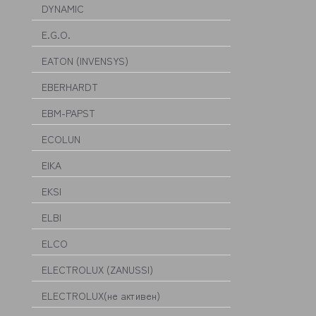
DYNAMIC
E.G.O.
EATON (INVENSYS)
EBERHARDT
EBM-PAPST
ECOLUN
EIKA
EKSI
ELBI
ELCO
ELECTROLUX (ZANUSSI)
ELECTROLUX(не активен)