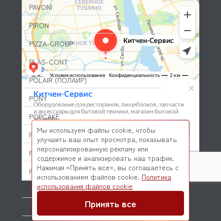
PAVONI
PIRON
PIZZA-GROUP
PLAS-CONT
POLAIR (ПОЛАИР)
PONY
POPCAKE
Мы используем файлы cookie, чтобы
PRATICA
улучшить ваш опыт просмотра, показывать
персонализированную рекламу или
PRIMAX
содержимое и анализировать наш трафик.
Нажимая «Принять все», вы соглашаетесь с
PRIMUS
использованием файлов cookie.
Политика
© 2026 Kitchen-Service.com Интернет-магазин запчастей
использования файлов cookie
PRISMAFOOD
и оборудования профессиональной кухни
Договор оферты
Политика конфиденциальности
Принять все
PROBAR