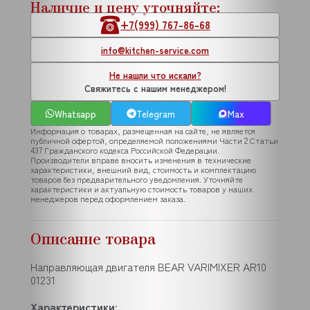
Наличие и цену уточняйте:
+7(999) 767-86-68
info@kitchen-service.com
Не нашли что искали?
Свяжитесь с нашим менеджером!
Whatsapp
Telegram
Max
Информация о товарах, размещенная на сайте, не является
публичной офертой, определяемой положениями Части 2 Статьи
437 Гражданского кодекса Российской Федерации.
Производители вправе вносить изменения в технические
характеристики, внешний вид, стоимость и комплектацию
товаров без предварительного уведомления. Уточняйте
характеристики и актуальную стоимость товаров у наших
менеджеров перед оформлением заказа.
Описание товара
Направляющая двигателя BEAR VARIMIXER AR10
01231
Характеристики
: