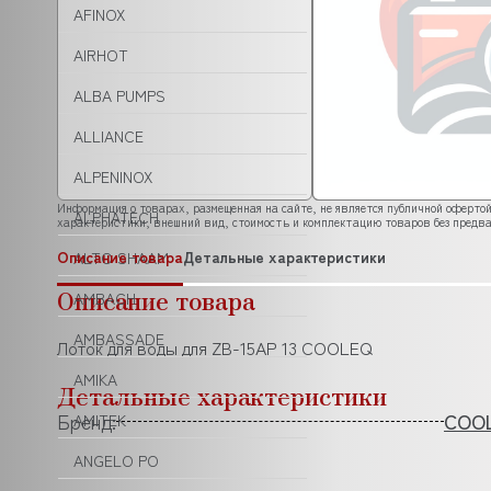
AFINOX
AIRHOT
ALBA PUMPS
ALLIANCE
ALPENINOX
Информация о товарах, размещенная на сайте, не является публичной офертой
ALPHATECH
характеристики, внешний вид, стоимость и комплектацию товаров без предва
Описание товара
Детальные характеристики
ALTO SHAAM
Описание товара
AMBACH
AMBASSADE
Лоток для воды для ZB-15AP 13 COOLEQ
AMIKA
Детальные характеристики
Бренд:
COO
AMITEK
ANGELO PO