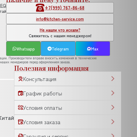
LEQ
+7(999) 767-86-68
тай
info@kitchen-service.com
Не нашли что искали?
Свяжитесь с нашим менеджером!
Whatsapp
Telegram
Max
рации. Производители вправе вносить изменения в технические
 наших менеджеров перед оформлением заказа.
Полезная информация
Консультация
График работы
Условия оплаты
Китай
Условия заказа
Гарантия и сервис