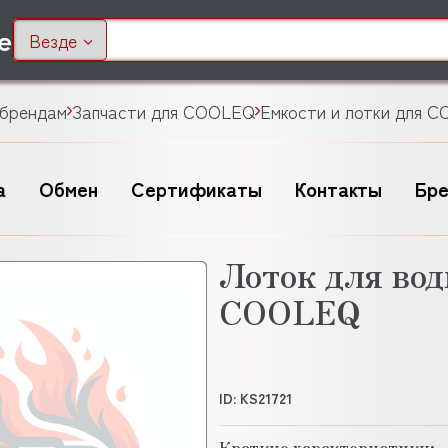
Везде
 брендам
Запчасти для COOLEQ
Емкости и лотки для 
а
Обмен
Сертификаты
Контакты
Бр
Лоток для вод
COOLEQ
ID: KS21721
Краткие характеристики: