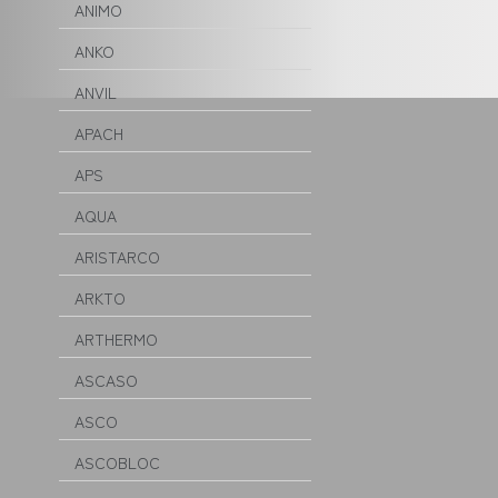
ANIMO
ANKO
ANVIL
APACH
APS
AQUA
ARISTARCO
ARKTO
ARTHERMO
ASCASO
ASCO
ASCOBLOC