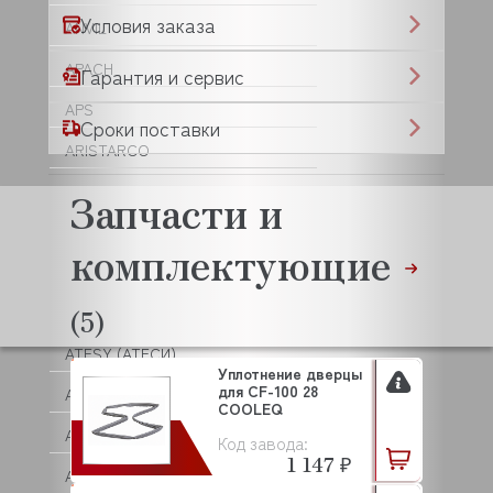
Условия заказа
ANVIL
APACH
Гарантия и сервис
APS
Сроки поставки
ARISTARCO
ARKTO
Запчасти и
ASKO
комплектующие
ASSUM
ATA
(5)
ATESY (АТЕСИ)
Уплотнение дверцы
для CF-100 28
ATOLLSPEED
COOLEQ
AUCMA
Код завода:
1 147 ₽
AURORA