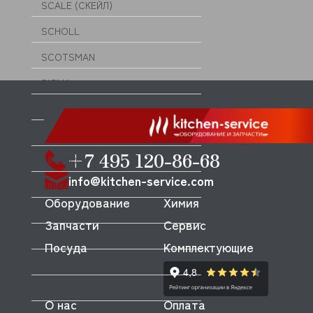
SCALE (СКЕЙЛ)
SCHOLL
SCOTSMAN
SIGMA
SILANOS
SILKO
+7 495 120-86-68
SIMECO
info@kitchen-service.com
SINMAG
Оборудование
Химия
SIRMAN
Запчасти
Сервис
SKYCOLD
Посуда
Комплектующие
SMEG
SMOKI
О нас
Оплата