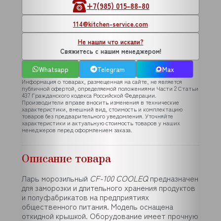
+7(985) 015-88-80
114@kitchen-service.com
Не нашли что искали?
Свяжитесь с нашим менеджером!
Whatsapp
Telegram
Max
Информация о товарах, размещенная на сайте, не является
публичной офертой, определяемой положениями Части 2 Статьи
437 Гражданского кодекса Российской Федерации.
Производители вправе вносить изменения в технические
характеристики, внешний вид, стоимость и комплектацию
товаров без предварительного уведомления. Уточняйте
характеристики и актуальную стоимость товаров у наших
менеджеров перед оформлением заказа.
Описание товара
Ларь морозильный
CF-100 COOLEQ
предназначен
для заморозки и длительного хранения продуктов
и полуфабрикатов на предприятиях
общественного питания. Модель оснащена
откидной крышкой. Оборудование имеет прочную