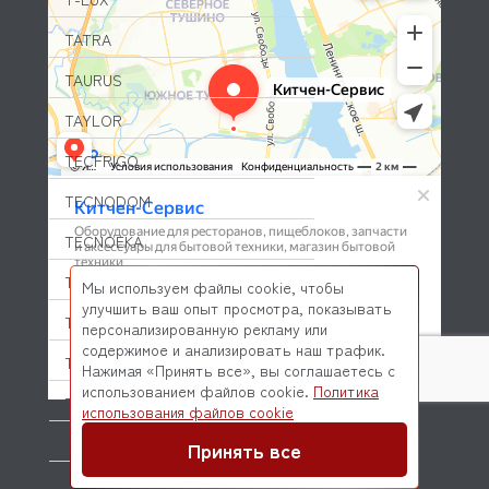
TATRA
TAURUS
TAYLOR
TECFRIGO
TECNODOM
TECNOEKA
TECNOINOX
Мы используем файлы cookie, чтобы
улучшить ваш опыт просмотра, показывать
TEFCOLD
персонализированную рекламу или
содержимое и анализировать наш трафик.
THERMOPLAN
Нажимая «Принять все», вы соглашаетесь с
использованием файлов cookie.
Политика
TOLON
© 2026 Kitchen-Service.com Интернет-магазин запчастей
использования файлов cookie
и оборудования профессиональной кухни
Договор оферты
Политика конфиденциальности
TRIBECA
Принять все
TRUE