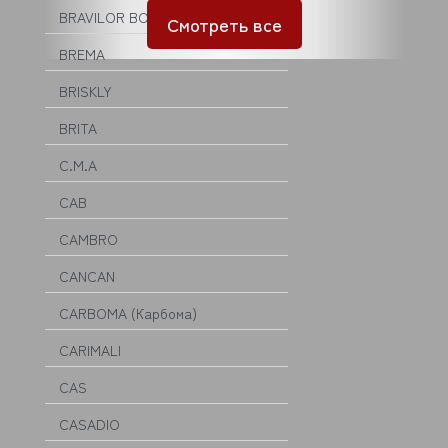
BRAVILOR BONAMAT
Смотреть все
BREMA
BRISKLY
BRITA
C.M.A
CAB
CAMBRO
CANCAN
CARBOMA (Карбома)
CARIMALI
CAS
CASADIO