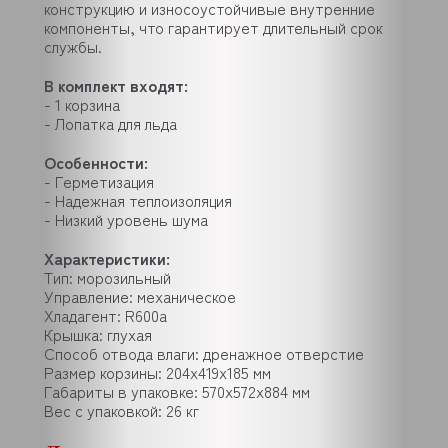
конструкцию и износоустойчивые внутренние
компоненты, что гарантирует длительный срок
службы.
В комплект входят:
- 1 корзина
- Лопатка для льда
Особенности:
- Герметизация
- Надежная теплоизоляция
- Низкий уровень шума
Характеристики:
Тип: морозильный
Управление: механическое
Хладагент: R600a
Крышка: глухая
Способ отвода влаги: дренажное отверстие
Размер корзины: 204х419х185 мм
Габариты в упаковке: 570x572x884 мм
Вес с упаковкой: 26 кг