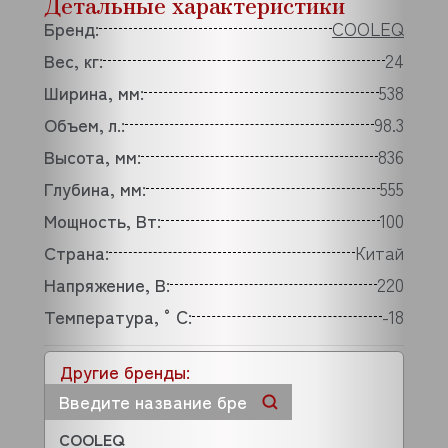
Детальные характеристики
Бренд:
COOLEQ
Вес, кг:
24
Ширина, мм:
538
Объем, л.:
98.3
Высота, мм:
836
Глубина, мм:
555
Мощность, Вт:
100
Страна:
Китай
Напряжение, В:
220
Температура, °C:
-18
Другие бренды:
COOLEQ