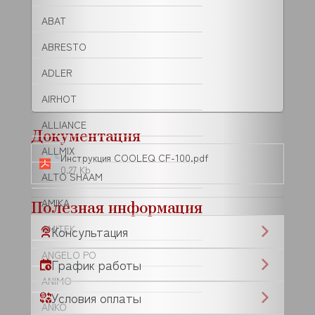
ABAT
ABRESTO
ADLER
AIRHOT
ALLIANCE
Документация
ALLMIX
Инструкция COOLEQ CF-100.pdf
0.27 Kb
ALTO SHAAM
Полезная информация
AMIKA
AMITEK
Консультация
ANGELO PO
График работы
ANIMO
Условия оплаты
ANKO