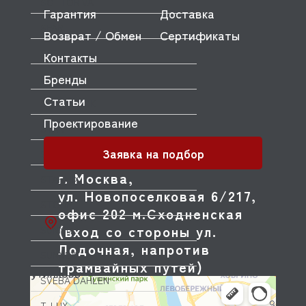
SOTTORIVA
Гарантия
Доставка
SPAR
Возврат / Обмен
Сертификаты
SPELOR
Контакты
Бренды
SPICER
Статьи
SPIDOCOOK
Проектирование
STAR
Заявка на подбор
STARFOOD
г. Москва,
STARMIX
ул. Новопоселковая 6/217,
STONE
офис 202 м.Сходненская
(вход со стороны ул.
SUNMIX
Лодочная, напротив
SUNNEX
трамвайных путей)
SVEBA DAHLEN
T-LUX