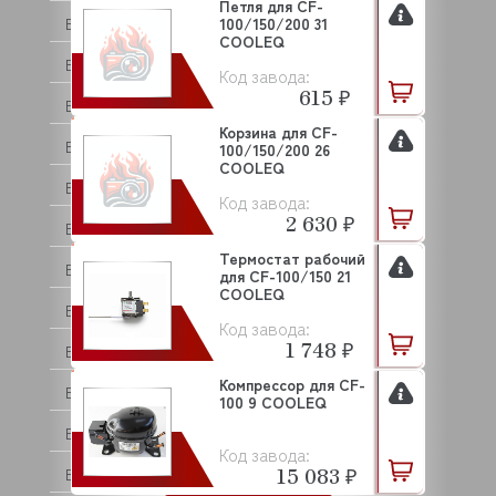
Петля для CF-
BAKEBERRY
100/150/200 31
COOLEQ
BARBOSSA P.L.
Код завода:
615 ₽
BARTSCHER
Корзина для CF-
BASSANINA
100/150/200 26
COOLEQ
BEAR VARIMIXER
Код завода:
2 630 ₽
BECKERS
Термостат рабочий
BERKEL
для CF-100/150 21
COOLEQ
BERTOS
Код завода:
1 748 ₽
BESSERVACUUM
Компрессор для CF-
BOKNI
100 9 COOLEQ
BONGARD
Код завода:
15 083 ₽
BRAS