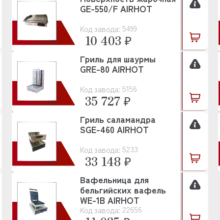
GE-550/F AIRHOT
5499
Код завода:
10 403 ₽
Гриль для шаурмы
GRE-80 AIRHOT
5156
Код завода:
35 727 ₽
Гриль саламандра
SGE-460 AIRHOT
5233
Код завода:
33 148 ₽
Вафельница для
бельгийских вафель
WE-1B AIRHOT
22656
Код завода: