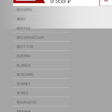
9 959 ₽
BEAR VARIMIXER
BECKERS
BEKO
BERTOS
BESSERVACUUM
BEST FOR
BIZERBA
BLANCO
BONGARD
BONNET
BORES
BOURGEOIS
BRAHMA