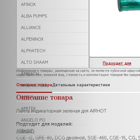
AFINOX
ALBA PUMPS
ALLIANCE
ALPENINOX
ALPHATECH
ALTO SHAAM
Подходит для
Информация о товарах, размещенная на сайте, не является публичной офертой
AMBACH
характеристики, внешний вид, стоимость и комплектацию товаров без предва
Описание товара
Детальные характеристики
AMBASSADE
Описание товара
AMIKA
AMITEK
Лампа индикаторная зеленая для AIRHOT
ANGELO PO
Подходит для моделей:
AIRHOT:
ANIMO
CGE-12, GRE-80, DCG двойной, SGE-460, CGE-16, CG, 