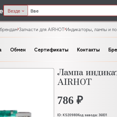
Везде
 брендам
Запчасти для AIRHOT
Индикаторы, лампы и п
а
Обмен
Сертификаты
Контакты
Бр
Лампа индикат
AIRHOT
786 ₽
ID: KS20980
Код завода: 36831