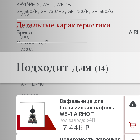
ANKO
BE-1, BE-2, WE-1, WE-1B
GE-550/F, GE-730/FG, GE-730/F, GE-550/G
ANVIL
Детальные характеристики
APACH
Бренд:
AIR
APS
Мощность, Вт:
AQUA
ARISTARCO
Подходит для
(14)
ARKTO
ARTHERMO
ASCASO
Вафельница для
бельгийских вафель
ASCO
WE-1 AIRHOT
ASCOBLOC
5411
Код завода:
7 446 ₽
ASCON TECNOLOGIC
Поверхность жарочная