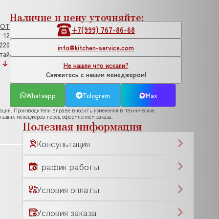
Наличие и цену уточняйте:
HOT
+7(999) 767-86-68
12
220
info@kitchen-service.com
тай
Не нашли что искали?
Свяжитесь с нашим менеджером!
Whatsapp
Telegram
Max
рации. Производители вправе вносить изменения в технические
 наших менеджеров перед оформлением заказа.
Полезная информация
Консультация
График работы
Условия оплаты
Условия заказа