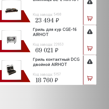
5498
Код завода:
23 494 ₽
Гриль для кур CGE-16
AIRHOT
22653
Код завода:
69 021 ₽
Гриль контактный DCG
двойной AIRHOT
5157
Код завода:
18 760 ₽