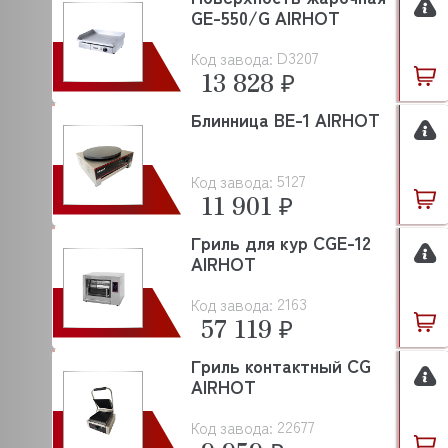
ASF/THOMAS
GE-550/G AIRHOT
ASKO
D3207
Код завода:
13 828 ₽
ASSUM
ATA
Блинница BE-1 AIRHOT
ATEA
5127
Код завода:
ATEL
11 901 ₽
ATESY (АТЕСИ)
Гриль для кур CGE-12
AIRHOT
ATOLLSPEED
BAKE OFF
2163
Код завода:
57 119 ₽
BARTEC
Гриль контактный CG
BARTSCHER
AIRHOT
BASSANINA
22677
Код завода: