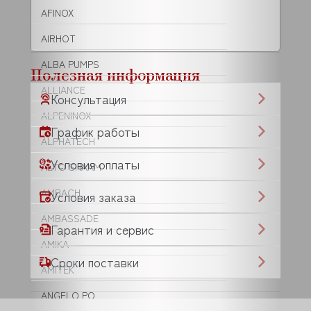
AFINOX
AIRHOT
ALBA PUMPS
Полезная информация
ALLIANCE
Консультация
ALPENINOX
График работы
ALPHATECH
Условия оплаты
ALTO SHAAM
AMBACH
Условия заказа
AMBASSADE
Гарантия и сервис
AMIKA
Сроки поставки
AMITEK
ANGELO PO