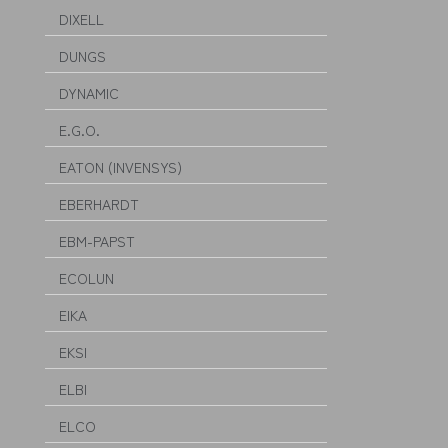
DIXELL
DUNGS
DYNAMIC
E.G.O.
EATON (INVENSYS)
EBERHARDT
EBM-PAPST
ECOLUN
EIKA
EKSI
ELBI
ELCO