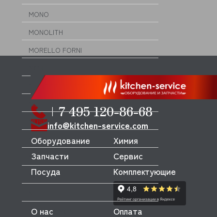
MONO
MONOLITH
MORELLO FORNI
MORETTI
MORICE
MULLER
+7 495 120-86-68
MUSSO
info@kitchen-service.com
Оборудование
Химия
MVQ
Запчасти
Сервис
NEMOX
Посуда
Комплектующие
NOPEIN
NTF
О нас
Оплата
NUOVA SIMONELLI