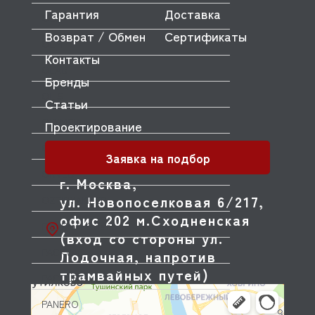
Гарантия
Доставка
ODE
Возврат / Обмен
Сертификаты
OEM
Контакты
OLAB
Бренды
OLIS
Статьи
OLYMPIA
Проектирование
OMNIWASH
Заявка на подбор
ORVED
г. Москва,
ул. Новопоселковая 6/217,
OZTIRYAKILER
офис 202 м.Сходненская
P.L. Proff Cuisine
(вход со стороны ул.
PACKVAC
Лодочная, напротив
трамвайных путей)
PACOJET
PANERO