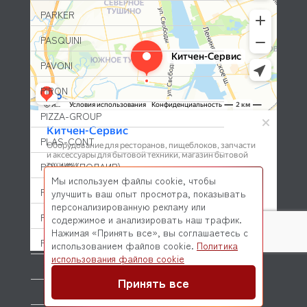
PARKER
PASQUINI
PAVONI
PIRON
PIZZA-GROUP
PLAS-CONT
POLAIR (ПОЛАИР)
Мы используем файлы cookie, чтобы
PONY
улучшить ваш опыт просмотра, показывать
персонализированную рекламу или
POPCAKE
содержимое и анализировать наш трафик.
Нажимая «Принять все», вы соглашаетесь с
PRATICA
использованием файлов cookie.
Политика
© 2026 Kitchen-Service.com Интернет-магазин запчастей
использования файлов cookie
и оборудования профессиональной кухни
PRIMAX
Договор оферты
Политика конфиденциальности
Принять все
PRIMUS