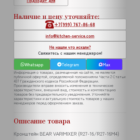
Подходит для
Наличие и цену уточняйте:
+7(999) 767-86-68
info@kitchen-service.com
Не нашли что искали?
Свяжитесь с нашим менеджером!
Whatsapp
Telegram
Max
Информация о товарах, размещенная на сайте, не является
публичной офертой, определяемой положениями Части 2 Статьи
437 Гражданского кодекса Российской Федерации.
Производители вправе вносить изменения в технические
характеристики, внешний вид, стоимость и комплектацию
товаров без предварительного уведомления. Уточняйте
характеристики и актуальную стоимость товаров у наших
менеджеров перед оформлением заказа.
Описание товара
Кронштейн BEAR VARIMIXER (R27-16/R27-16M4)