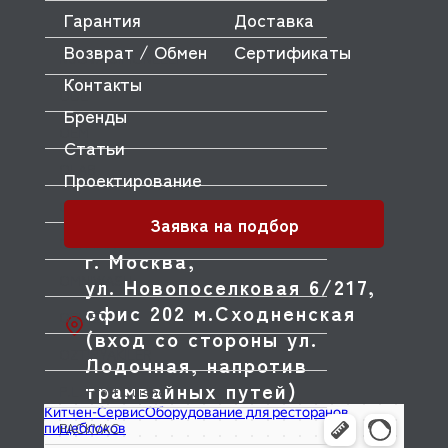
Гарантия
Доставка
NTF
Возврат / Обмен
Сертификаты
NUOVA SIMONELLI
Контакты
ODE
Бренды
OEM
Статьи
OLAB
Проектирование
OLIS
Заявка на подбор
OLYMPIA
г. Москва,
OMNIWASH
ул. Новопоселковая 6/217,
офис 202 м.Сходненская
ORVED
(вход со стороны ул.
OZTIRYAKILER
Лодочная, напротив
трамвайных путей)
P.L. Proff Cuisine
PACKVAC