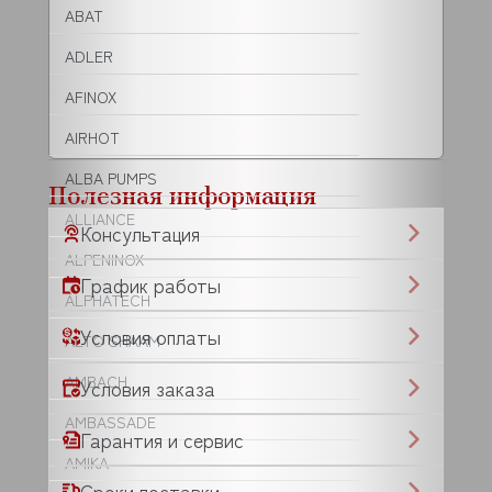
ABAT
ADLER
AFINOX
AIRHOT
ALBA PUMPS
Полезная информация
ALLIANCE
Консультация
ALPENINOX
График работы
ALPHATECH
Условия оплаты
ALTO SHAAM
AMBACH
Условия заказа
AMBASSADE
Гарантия и сервис
AMIKA
Сроки поставки