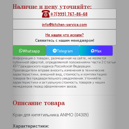
Наличие и цену уточняйте:
+7(999) 767-86-68
info@kitchen-service.com
Не нашли что искали?
Свяжитесь с нашим менеджером!
Whatsapp
Telegram
Max
Информация о товарах, размещенная на сайте, не является
публичной офертой, определяемой положениями Части 2 Статьи
437 Гражданского кодекса Российской Федерации.
Производители вправе вносить изменения в технические
характеристики, внешний вид, стоимость и комплектацию
товаров без предварительного уведомления. Уточняйте
характеристики и актуальную стоимость товаров у наших
менеджеров перед оформлением заказа.
Описание товара
Кран для кипятильника ANIMO (04309)
Характеристики: