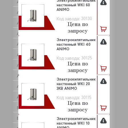
Электрокипятильник
ASCOBLOC
настенный WKI 60
ANIMO
ASCON TECNOLOGIC
30130
Код завода:
ASF/THOMAS
Цена по
запросу
ASKO
Электрокипятильник
ASSUM
настенный WKI 40
ANIMO
ATA
30125
Код завода:
Цена по
ATEA
запросу
ATEL
Электрокипятильник
настенный WKI 20
ATESY (АТЕСИ)
3КВ ANIMO
30115
Код завода:
ATOLLSPEED
Цена по
BAKE OFF
запросу
BARTEC
Электрокипятильник
настенный WKI 10
ANIMO