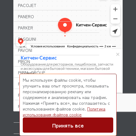
PACOJET
PANERO
PARKER
PASQUINI
PAVONI
PIRON
PIZZA-GROUP
Мы используем файлы cookie, чтобы
PLAS-CONT
улучшить ваш опыт просмотра, показывать
персонализированную рекламу или
POLAIR (ПОЛАИР)
содержимое и анализировать наш трафик.
Нажимая «Принять все», вы соглашаетесь с
PONY
использованием файлов cookie.
Политика
© 2026 Kitchen-Service.com Интернет-магазин запчастей
использования файлов cookie
POPCAKE
и оборудования профессиональной кухни
Договор оферты
Политика конфиденциальности
Принять все
PRATICA