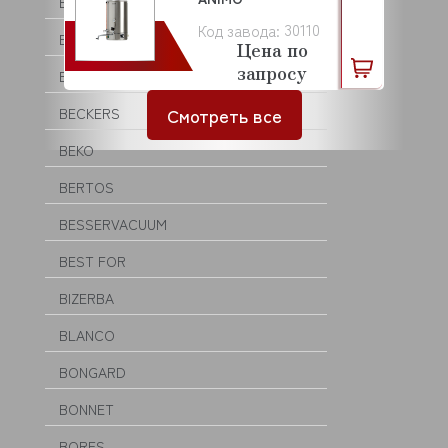
BARTSCHER
30110
Код завода:
BASSANINA
Цена по
запросу
BEAR VARIMIXER
Смотреть все
BECKERS
BEKO
BERTOS
BESSERVACUUM
BEST FOR
BIZERBA
BLANCO
BONGARD
BONNET
BORES