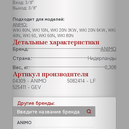
Вход: 3/8"
Выход: 3/8"
Подходит для моделей:
ANIMO:
WIKI 80N, WKI 10N, WKI 20N 3KW, WKI 20N 6KW, WKI
40N, WKI 60, WKI 60N, WKI 80N
Детальные характеристики
Бренд:
ANIMO
Страна:
Нидерланды
Вес, кг:
0,308
Артикул производителя
04309 - ANIMO
5082414 - LF
525411 - GEV
Другие бренды:
ANIMO