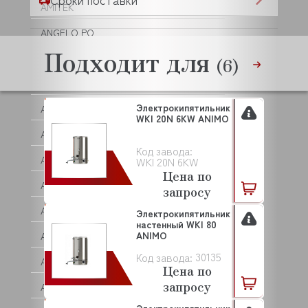
AMITEK
ANGELO PO
Подходит для
ANKO
(6)
ANVIL
Электрокипятильник
APACH
WKI 20N 6KW ANIMO
APS
Код завода:
AQUA
WKI 20N 6KW
Цена по
ARISTARCO
запросу
ARKTO
Электрокипятильник
настенный WKI 80
ANIMO
ARTHERMO
30135
Код завода:
ASCASO
Цена по
запросу
ASCO