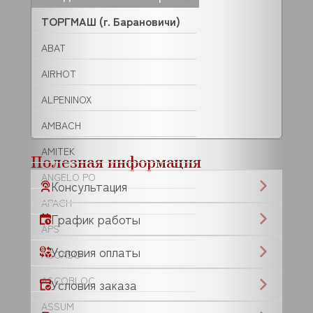
ТОРГМАШ (г. Барановичи)
ABAT
AIRHOT
ALPENINOX
AMBACH
AMITEK
Полезная информация
ANGELO PO
Консультация
APACH
График работы
APS
Условия оплаты
ASCASO
ASCOBLOC
Условия заказа
ASSUM