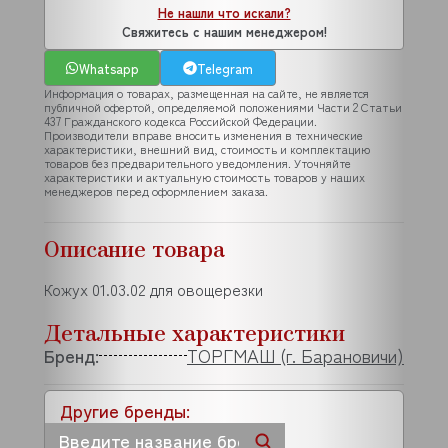
Не нашли что искали?
Свяжитесь с нашим менеджером!
Whatsapp
Telegram
Информация о товарах, размещенная на сайте, не является
публичной офертой, определяемой положениями Части 2 Статьи
437 Гражданского кодекса Российской Федерации.
Производители вправе вносить изменения в технические
характеристики, внешний вид, стоимость и комплектацию
товаров без предварительного уведомления. Уточняйте
характеристики и актуальную стоимость товаров у наших
менеджеров перед оформлением заказа.
Описание товара
Кожух 01.03.02 для овощерезки
Детальные характеристики
Бренд:
ТОРГМАШ (г. Барановичи)
Другие бренды: