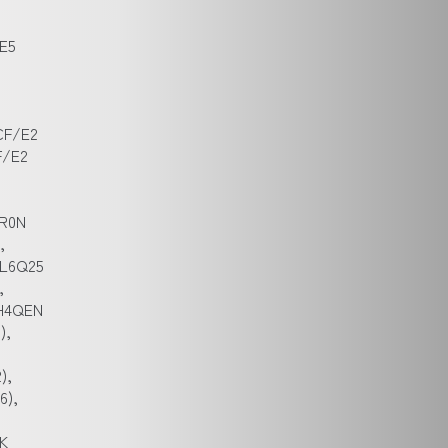
2E5
PCF/E2
F/E2
2R0N
,
ML6Q25
,
EH4QEN
),
),
6),
UK