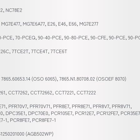
2, NC78E2
7, MG7E477, MG7E6A77, E26, E46, E66, MG7E277
70-PCE, 70-PCEQ, 90-40-PCE, 90-80-PCE, 90-CFE, 90-PCE, 90-
E26C, 7TCE2T, 7TCE4T, 7TCE6T
, 7865.60653.14 (OSO 6065), 7865.N1.80708.02 (OSOEF 8070)
61, CCT7262, CCT72662, CCT7221, CCT7222
E71, PFR70V7, PFR70V71, PFR8E7, PFR8E71, PFR8V7, PFR8V71,
0, DPC35E1, DPC70E0, PCR105E7, PCR12E7, PCR12FE7, PCR35E7
7-1, PCR8FE7, PCR8FE7-1
851250201000 (AGB502WP)