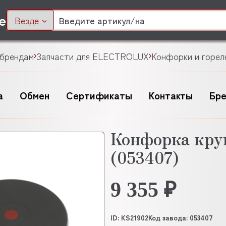
Везде
 брендам
Запчасти для ELECTROLUX
Конфорки и горе
а
Обмен
Сертификаты
Контакты
Бр
Конфорка кр
(053407)
9 355 ₽
ID: KS21902
Код завода: 053407