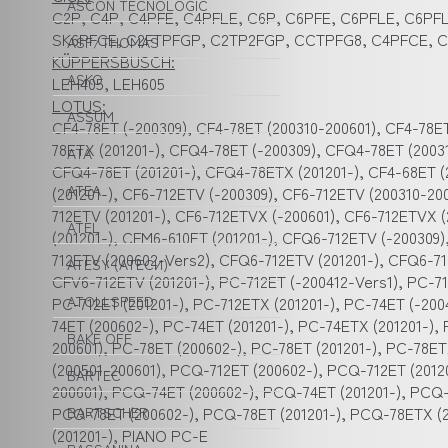
ASCON TECNOLOGIC
C2P, C4P, C4PFE, C4PFLE, C6P, C6PFE, C6PFLE, C6PF
SK6PFCE, C2FTPFGP, C2TP2FGP, CCTPFG8, C4PFCE, C6P
ASF/THOMAS
KÜPPERSBUSCH:
ASKO
LEH405, LEH605
LOTUS:
ASSUM
CF4-78ET (-200309), CF4-78ET (200310-200601), CF4-78ET
78ETX (201201-), CFQ4-78ET (-200309), CFQ4-78ET (2003
ATA
CFQ4-78ET (201201-), CFQ4-78ETX (201201-), CF4-68ET (2
ATEA
(201201-), CF6-712ETV (-200309), CF6-712ETV (200310-20
712ETV (201201-), CF6-712ETVX (-200601), CF6-712ETVX 
ATEL
(201201-), CFM6-610ET (201201-), CFQ6-712ETV (-200309
712ETV (200602-Vers2), CFQ6-712ETV (201201-), CFQ6-7
ATESY (АТЕСИ)
CFV6-712ETV (201201-), PC-712ET (-200412-Vers1), PC-71
PC-712ET (201201-), PC-712ETX (201201-), PC-74ET (-200
ATOLLSPEED
74ET (200602-), PC-74ET (201201-), PC-74ETX (201201-),
BAKE OFF
200601), PC-78ET (200602-), PC-78ET (201201-), PC-78
(200501-200601), PCQ-712ET (200602-), PCQ-712ET (2012
BARTEC
200601), PCQ-74ET (200602-), PCQ-74ET (201201-), PCQ-
PCQ-78ET (200602-), PCQ-78ET (201201-), PCQ-78ETX (
BARTSCHER
(201201-), PIANO PC-E