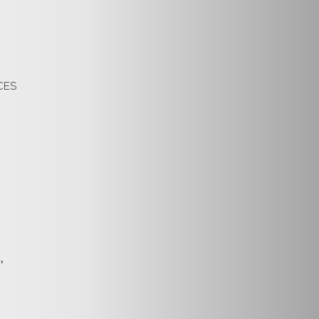
PCES
,