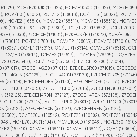
61025), MCF/E700UK (161026), MCF/E1050D (161027), MCF/E1050
11), RCV/E3 (168012), RCF/E2 (168013), RC/E1E5 (168027), RCF/E
809), MC/E2 (168810), MCV/E2 (168811), MCV/E3 (168812), MCF/E2
720 (170702), RCFE720 (170802), RCF/E720 (170842), RCF/E700D
E07F (171030), 76CE10F (171031), M70ECK/E (174022), XCF/E1050
1 (178013), PC/E2 (178014), PCV/E2 (178015), PCV/E3 (178016), 
 (178037), OC/E1 (178313), OC/E2 (178314), OCV/E3 (178316), OC
5), TCV/E3 (178616), TCF/E2 (178617), TC/E1E5 (178635), TC/E2E5
E720 (2SC64B), RCF/E720 (2SC66B), E7ECED2R00 (371014),
 (371017), E7ECEH4QE0 (371018), E7ECEL6R00 (371019), E7ECED
7ECEH4QEN (371129), E7ECEH4Q0N (371130), E7ECMD2R05 (371146)
6 (371149), E7ECMH4QE5 (371150), E7ECMH4QE6 (371151), E7EC
7ECEH4R00 (372015), Z7ECEH4RE0 (372016), Z7ECEH4Q00 (372017)
N (372126), Z7ECEH4R0N (372127), Z7ECEH4REN (372128), Z7EC
A7ECEH4R00 (373015), A7ECEH4RE0 (373016), A7ECEH4Q00 (373017
N (373126), A7ECEH4R0N (373127), A7ECEH4REN (373128),
60502), RC/E320U (160542), RC/E720 (160602), RC/E720 (160642
046), MC/E700UK (161047), MC/E1050D (161048), MC/E350 (16105
/E2 (168410), XCV/E2 (168411), XCV/E3 (168412), JC/E1 (168609),
350D (171008), RC/E700D (171009), RC/E350UK (171020), RC/E700