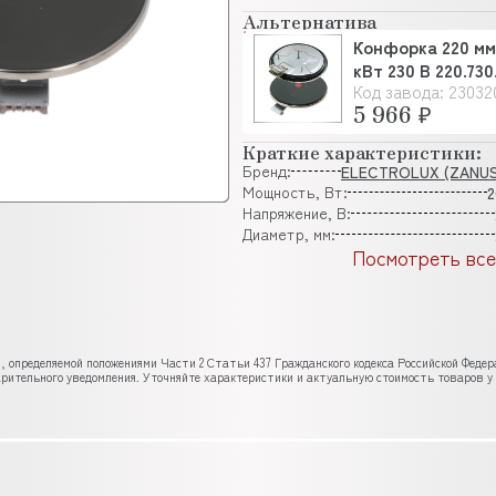
Альтернатива
Конфорка 220 мм 
кВт 230 В 220.730
Код завода: 23032
(18.22463.018AN)
5 966 ₽
Краткие характеристики:
Бренд:
ELECTROLUX (ZANUS
Мощность, Вт:
2
Напряжение, В:
Диаметр, мм:
Посмотреть все
, определяемой положениями Части 2 Статьи 437 Гражданского кодекса Российской Феде
рительного уведомления. Уточняйте характеристики и актуальную стоимость товаров у