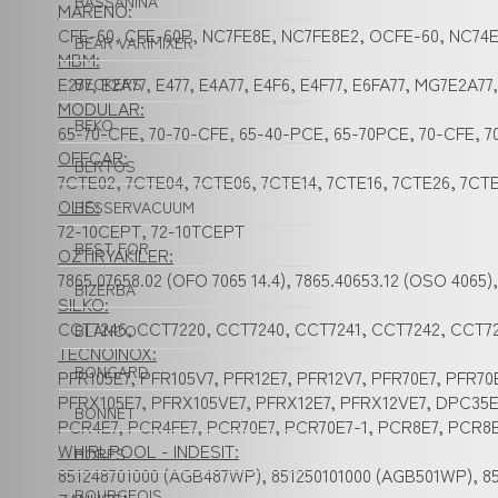
BASSANINA
MARENO:
CFE-60, CFE-60P, NC7FE8E, NC7FE8E2, OCFE-60, NC74E
BEAR VARIMIXER
MBM:
E277, E2A77, E477, E4A77, E4F6, E4F77, E6FA77, MG7E2A7
BECKERS
MODULAR:
BEKO
65-70-CFE, 70-70-CFE, 65-40-PCE, 65-70PCE, 70-CFE, 
OFFCAR:
BERTOS
7CTE02, 7CTE04, 7CTE06, 7CTE14, 7CTE16, 7CTE26, 7CT
OLIS:
BESSERVACUUM
72-10CEPT, 72-10TCEPT
BEST FOR
OZTIRYAKILER:
7865.07658.02 (OFO 7065 14.4), 7865.40653.12 (OSO 4065)
BIZERBA
SILKO:
CCT7246, CCT7220, CCT7240, CCT7241, CCT7242, CCT72
BLANCO
TECNOINOX:
BONGARD
PFR105E7, PFR105V7, PFR12E7, PFR12V7, PFR70E7, PFR70
PFRX105E7, PFRX105VE7, PFRX12E7, PFRX12VE7, DPC35E
BONNET
PCR4E7, PCR4FE7, PCR70E7, PCR70E7-1, PCR8E7, PCR8E
WHIRLPOOL - INDESIT:
BORES
851248701000 (AGB487WP), 851250101000 (AGB501WP), 
BOURGEOIS