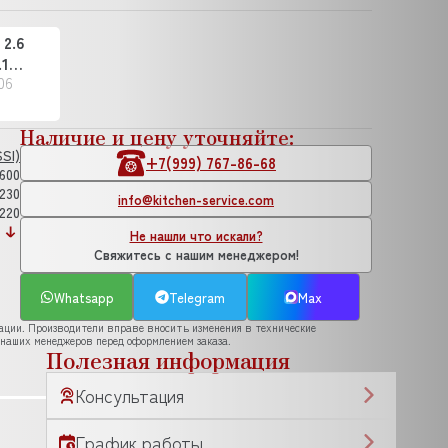
2.6
.1
06
Наличие и цену уточняйте:
SI)
+7(999) 767-86-68
600
230
info@kitchen-service.com
220
Не нашли что искали?
Свяжитесь с нашим менеджером!
Whatsapp
Telegram
Max
рации. Производители вправе вносить изменения в технические
 наших менеджеров перед оформлением заказа.
Полезная информация
Консультация
График работы