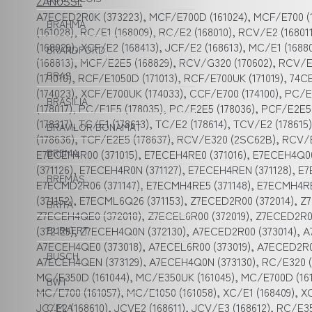
ZANUSSI:
A7ECED2R0K (373223), MCF/E700D (161024), MCF/E700 (1
BRAHMA
(161028), RC/E1 (168009), RC/E2 (168010), RCV/E2 (1680
(168029), XCF/E2 (168413), JCF/E2 (168613), MC/E1 (168
BRANDFORD
(168813), MCF/E2E5 (168829), RCV/G320 (170602), RCV/E
BRAS
(171010), RCF/E1050D (171013), RCF/E700UK (171019), 74C
(174023), XCF/E700UK (174033), CCF/E700 (174100), PC/E
BRASILIA
(178017), PC/E1E5 (178035), PC/E2E5 (178036), PCF/E2E5
(178317), TC/E1 (178613), TC/E2 (178614), TCV/E2 (17861
BRAVILOR BONAMAT
(178636), TCF/E2E5 (178637), RCV/E320 (2SC62B), RCV/
E7ECEH4R00 (371015), E7ECEH4RE0 (371016), E7ECEH4Q00
BREMA
(371126), E7ECEH4R0N (371127), E7ECEH4REN (371128), E
BREMAS
E7ECMD2R06 (371147), E7ECMH4RE5 (371148), E7ECMH4RE
(371152), E7ECML6Q26 (371153), Z7ECED2R00 (372014), Z
BRITA
Z7ECEH4QE0 (372018), Z7ECEL6R00 (372019), Z7ECED2R0
(372129), Z7ECEH4Q0N (372130), A7ECED2R00 (373014), 
BURKERT
A7ECEH4QE0 (373018), A7ECEL6R00 (373019), A7ECED2R0
BUSCH
A7ECEH4QEN (373129), A7ECEH4Q0N (373130), RC/E320 (1
MC/E350D (161044), MC/E350UK (161045), MC/E700D (161
BWT
MC/E700 (161057), MC/E1050 (161058), XC/E1 (168409), XC
JC/E2 (168610), JCVE2 (168611), JCV/E3 (168612), RC/E
C.M.A