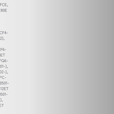
FCE,
C80E
 CF4-
2),
CF6-
8ET
CFQ6-
01-),
02-),
 PC-
0501-
712ET
0501-
),
ET