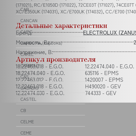
(171021), RC/E1050D (171022), 72CE03T (171027), 74CE07T 
CAB
XC/E350UK (174031), XC/E700UK (174032), CC/E700 (174
CANCAN
Детальные характеристики
Бренд:
ELECTROLUX (ZANUS
CAPIC
Мощность, Вт:
CARBOMA (Карбома)
Напряжение, В:
CAREL
Артикул производителя
18.22463.018 - E.G.O.
12.22474.040 - E.G.O.
CARIMALI
18.22474.040 - E.G.O.
635116 - EPMS
CAS
12.22463.012 - E.G.O.
1420007 - EPMS
12.22463.018 - E.G.O.
H490020 - GEV
CASADIO
12.22474.030 - E.G.O.
744333 - GEV
CASTEL
CB
CELME
CEME