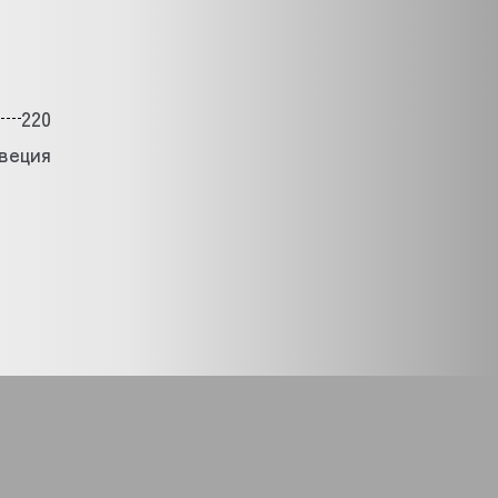
220
веция