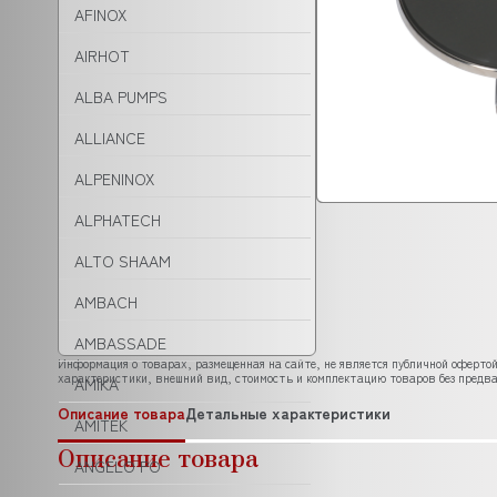
AFINOX
AIRHOT
ALBA PUMPS
ALLIANCE
ALPENINOX
ALPHATECH
ALTO SHAAM
AMBACH
AMBASSADE
Информация о товарах, размещенная на сайте, не является публичной офертой
характеристики, внешний вид, стоимость и комплектацию товаров без предва
AMIKA
Описание товара
Детальные характеристики
AMITEK
Описание товара
ANGELO PO