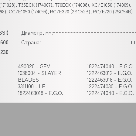
(171028), T35ECK (174007), T70ECK (174008), XC/E1050 (174009),
098), CC/E1050 (174099), RC/E320 (2SC52B), RC/E720 (2SC54B)
SI)
Диаметр, мм:
2600
Страна:
Ш
230
490020 - GEV
1822474040 - E.G.O.
1038004 - SLAYER
1222463012 - E.G.O.
BLADES
1222463018 - E.G.O.
3311100 - LF
1222474030 - E.G.O.
1822463018 - E.G.O.
1222474040 - E.G.O.