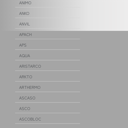
ANIMO
ANKO
ANVIL
APACH
APS
AQUA
ARISTARCO
ARKTO
ARTHERMO
ASCASO
ASCO
ASCOBLOC