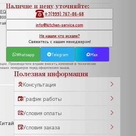
Наличие и цену уточняйте:
LEQ
+7(999) 767-86-68
.800
тай
info@kitchen-service.com
Не нашли что искали?
Свяжитесь с нашим менеджером!
Whatsapp
Telegram
Max
рации. Производители вправе вносить изменения в технические
 наших менеджеров перед оформлением заказа.
Полезная информация
Консультация
График работы
Условия оплаты
Китай
Условия заказа