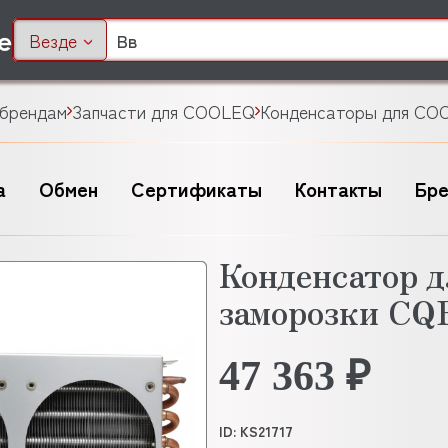
Везде
 брендам
Запчасти для COOLEQ
Конденсаторы для CO
а
Обмен
Сертификаты
Контакты
Бр
Конденсатор 
заморозки CQ
47 363 ₽
ID: KS21717