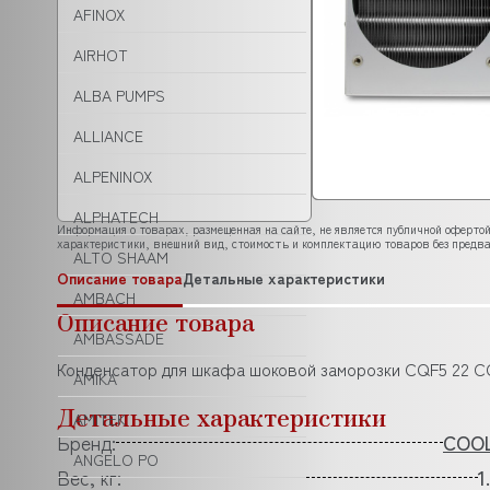
AFINOX
AIRHOT
ALBA PUMPS
ALLIANCE
ALPENINOX
ALPHATECH
Информация о товарах, размещенная на сайте, не является публичной офертой
характеристики, внешний вид, стоимость и комплектацию товаров без предва
ALTO SHAAM
Описание товара
Детальные характеристики
AMBACH
Описание товара
AMBASSADE
Конденсатор для шкафа шоковой заморозки CQF5 22
AMIKA
Детальные характеристики
AMITEK
Бренд:
COO
ANGELO PO
Вес, кг:
1