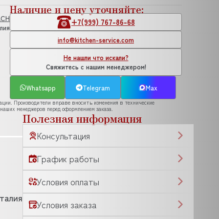
Наличие и цену уточняйте:
ACH
+7(999) 767-86-68
лия
info@kitchen-service.com
Не нашли что искали?
Свяжитесь с нашим менеджером!
Whatsapp
Telegram
Max
рации. Производители вправе вносить изменения в технические
 наших менеджеров перед оформлением заказа.
Полезная информация
Консультация
График работы
Условия оплаты
талия
Условия заказа