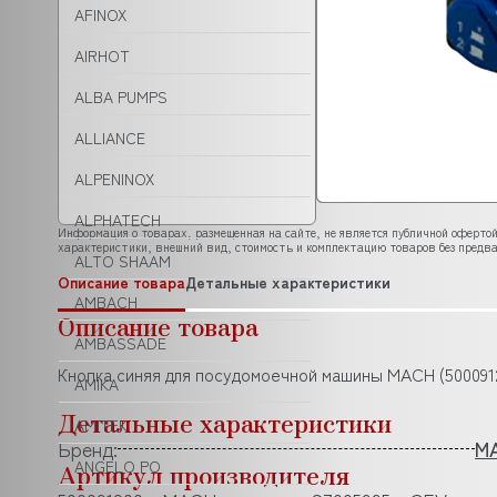
AFINOX
AIRHOT
ALBA PUMPS
ALLIANCE
ALPENINOX
ALPHATECH
Информация о товарах, размещенная на сайте, не является публичной офертой
характеристики, внешний вид, стоимость и комплектацию товаров без предва
ALTO SHAAM
Описание товара
Детальные характеристики
AMBACH
Описание товара
AMBASSADE
Кнопка синяя для посудомоечной машины MACH (500091
AMIKA
Детальные характеристики
AMITEK
Бренд:
M
ANGELO PO
Артикул производителя