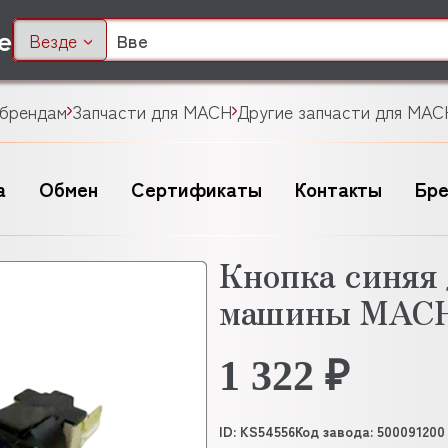
Везде
 брендам
Запчасти для MACH
Другие запчасти для MAC
а
Обмен
Сертификаты
Контакты
Бр
Кнопка синяя
машины MACH
1 322 ₽
ID: KS54556
Код завода: 500091200