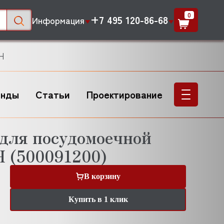
0
+7 495 120-86-68
Информация
H
енды
Статьи
Проектирование
 для посудомоечной
 (500091200)
В корзину
Купить в 1 клик