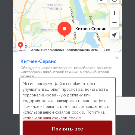
Мы используем файлы cookie, чтобы
улучшить ваш опыт просмотра, показывать
персонализированную рекламу или
содержимое и анализировать наш трафик.
Нажимая «Принять все», вы соглашаетесь с
использованием файлов cookie.
Политика
© 2026 Kitchen-Service.com Интернет-магазин запчастей
использования файлов cookie
и оборудования профессиональной кухни
Договор оферты
Политика конфиденциальности
Принять все