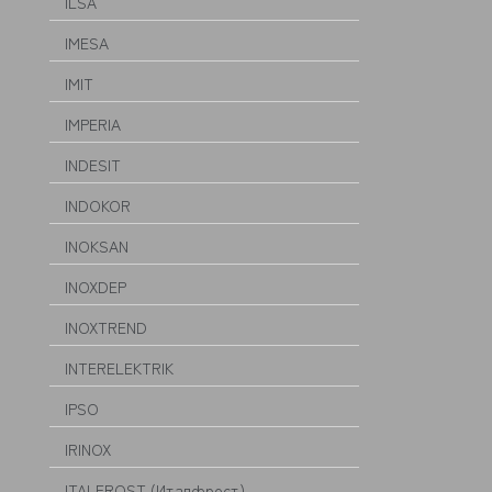
ILSA
IMESA
IMIT
IMPERIA
INDESIT
INDOKOR
INOKSAN
INOXDEP
INOXTREND
INTERELEKTRIK
IPSO
IRINOX
ITALFROST (Италфрост)