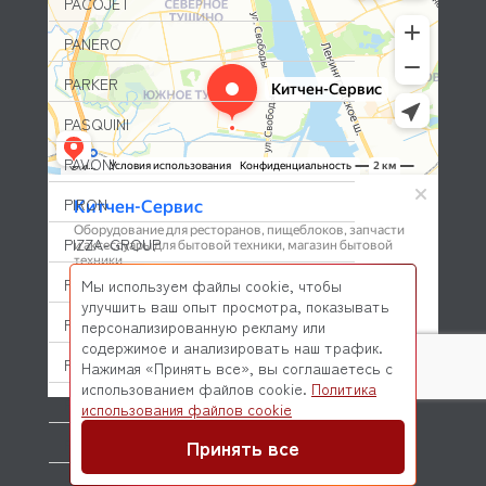
PACOJET
PANERO
PARKER
PASQUINI
PAVONI
PIRON
PIZZA-GROUP
PLAS-CONT
Мы используем файлы cookie, чтобы
улучшить ваш опыт просмотра, показывать
POLAIR (ПОЛАИР)
персонализированную рекламу или
содержимое и анализировать наш трафик.
PONY
Нажимая «Принять все», вы соглашаетесь с
использованием файлов cookie.
Политика
POPCAKE
© 2026 Kitchen-Service.com Интернет-магазин запчастей
использования файлов cookie
и оборудования профессиональной кухни
Договор оферты
Политика конфиденциальности
Принять все
PRATICA
PRIMAX