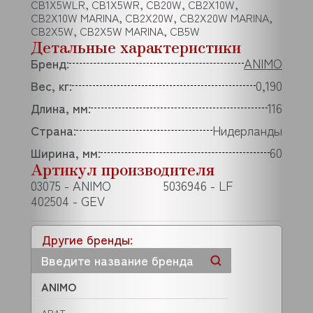
CB1X5WLR, CB1X5WR, CB20W, CB2X10W,
CB2X10W MARINA, CB2X20W, CB2X20W MARINA,
CB2X5W, CB2X5W MARINA, CB5W
Детальные характеристики
Бренд:
ANIMO
Вес, кг:
0,190
Длина, мм:
116
Страна:
Нидерланды
Ширина, мм:
60
Артикул производителя
03075 - ANIMO
5036946 - LF
402504 - GEV
Другие бренды:
ANIMO