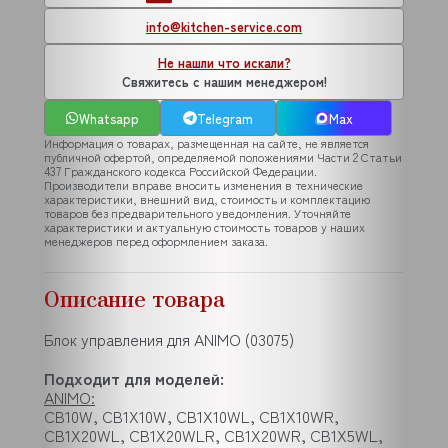
info@kitchen-service.com
Не нашли что искали?
Свяжитесь с нашим менеджером!
Whatsapp
Telegram
Max
Информация о товарах, размещенная на сайте, не является
публичной офертой, определяемой положениями Части 2 Статьи
437 Гражданского кодекса Российской Федерации.
Производители вправе вносить изменения в технические
характеристики, внешний вид, стоимость и комплектацию
товаров без предварительного уведомления. Уточняйте
характеристики и актуальную стоимость товаров у наших
менеджеров перед оформлением заказа.
Описание товара
Блок управления для ANIMO (03075)
Подходит для моделей:
ANIMO:
CB10W, CB1X10W, CB1X10WL, CB1X10WR,
CB1X20WL, CB1X20WLR, CB1X20WR, CB1X5WL,