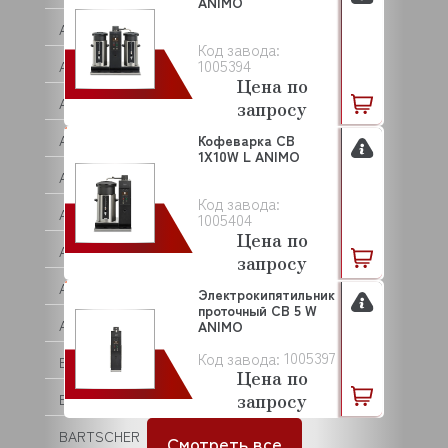
ANIMO
ASCON TECNOLOGIC
Код завода:
1005394
ASF/THOMAS
Цена по
ASKO
запросу
ASSUM
Кофеварка CB
1X10W L ANIMO
ATA
Код завода:
ATEA
1005404
Цена по
ATEL
запросу
ATESY (АТЕСИ)
Электрокипятильник
проточный CB 5 W
ATOLLSPEED
ANIMO
1005397
Код завода:
BAKE OFF
Цена по
запросу
BARTEC
BARTSCHER
Смотреть все