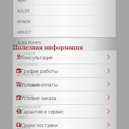
ABAT
ADLER
AFINOX
AIRHOT
ALBA PUMPS
Полезная информация
ALLIANCE
Консультация
ALPENINOX
График работы
ALPHATECH
Условия оплаты
ALTO SHAAM
AMBACH
Условия заказа
AMBASSADE
Гарантия и сервис
AMIKA
Сроки поставки
AMITEK