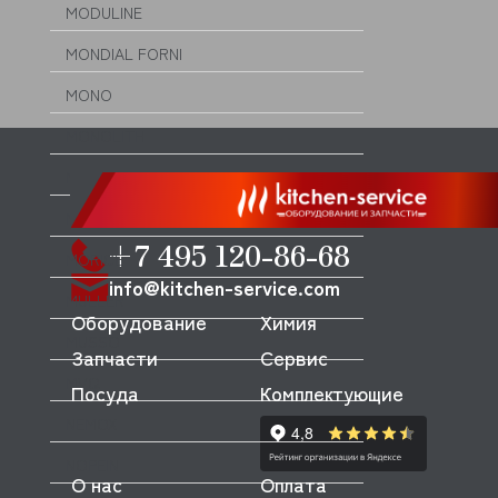
MODULINE
MONDIAL FORNI
MONO
MONOLITH
MORELLO FORNI
MORETTI
+7 495 120-86-68
MORICE
info@kitchen-service.com
MULLER
Оборудование
Химия
MUSSO
Запчасти
Сервис
MVQ
Посуда
Комплектующие
NEMOX
NOPEIN
О нас
Оплата