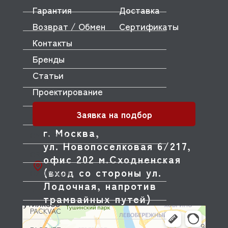
NTF
Гарантия
Доставка
NUOVA SIMONELLI
Возврат / Обмен
Сертификаты
Контакты
ODE
Бренды
OEM
Статьи
OLAB
Проектирование
OLIS
Заявка на подбор
OLYMPIA
г. Москва,
OMNIWASH
ул. Новопоселковая 6/217,
ORVED
офис 202 м.Сходненская
(вход со стороны ул.
OZTIRYAKILER
Лодочная, напротив
P.L. Proff Cuisine
трамвайных путей)
PACKVAC