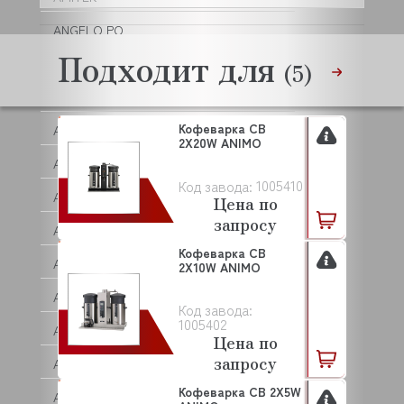
ANGELO PO
Подходит для
ANKO
(5)
ANVIL
Кофеварка CB
APACH
2X20W ANIMO
APS
1005410
Код завода:
AQUA
Цена по
запросу
ARISTARCO
Кофеварка CB
ARKTO
2X10W ANIMO
ARTHERMO
Код завода:
1005402
ASCASO
Цена по
запросу
ASCO
Кофеварка CB 2X5W
ASCOBLOC