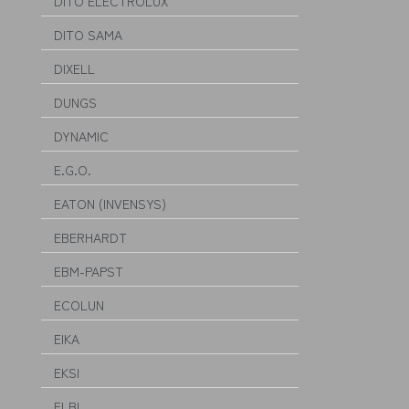
DITO ELECTROLUX
DITO SAMA
DIXELL
DUNGS
DYNAMIC
E.G.O.
EATON (INVENSYS)
EBERHARDT
EBM-PAPST
ECOLUN
EIKA
EKSI
ELBI