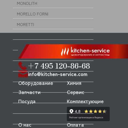
MONOLITH
MORELLO FORNI
MORETTI
MORICE
MULLER
MUSSO
+7 495 120-86-68
MVQ
info@kitchen-service.com
NEMOX
Оборудование
Химия
NOPEIN
Запчасти
Сервис
NTF
Посуда
Комплектующие
NUOVA SIMONELLI
ODE
О нас
Оплата