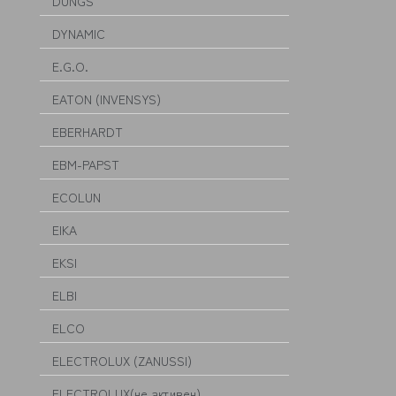
DUNGS
DYNAMIC
E.G.O.
EATON (INVENSYS)
EBERHARDT
EBM-PAPST
ECOLUN
EIKA
EKSI
ELBI
ELCO
ELECTROLUX (ZANUSSI)
ELECTROLUX(не активен)