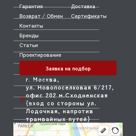
OEM
Гарантия
Доставка
OLAB
Возврат / Обмен
Сертификаты
Контакты
OLIS
Бренды
OLYMPIA
Статьи
OMNIWASH
Проектирование
ORVED
Заявка на подбор
OZTIRYAKILER
г. Москва,
P.L. Proff Cuisine
ул. Новопоселковая 6/217,
PACKVAC
офис 202 м.Сходненская
(вход со стороны ул.
PACOJET
Лодочная, напротив
PANERO
трамвайных путей)
PARKER