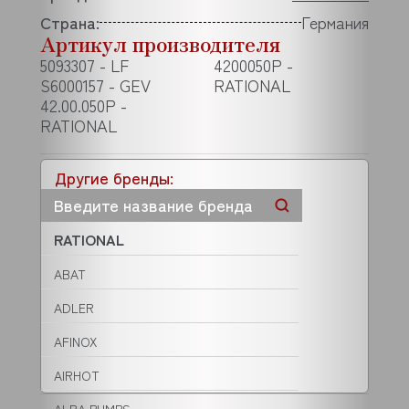
Страна:
Германия
Артикул производителя
5093307 - LF
4200050P -
S6000157 - GEV
RATIONAL
42.00.050P -
RATIONAL
Другие бренды:
RATIONAL
ABAT
ADLER
AFINOX
AIRHOT