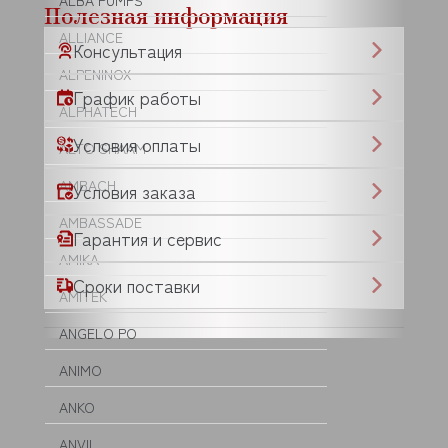
ALBA PUMPS
Полезная информация
ALLIANCE
Консультация
ALPENINOX
График работы
ALPHATECH
Условия оплаты
ALTO SHAAM
AMBACH
Условия заказа
AMBASSADE
Гарантия и сервис
AMIKA
Сроки поставки
AMITEK
ANGELO PO
ANIMO
ANKO
ANVIL