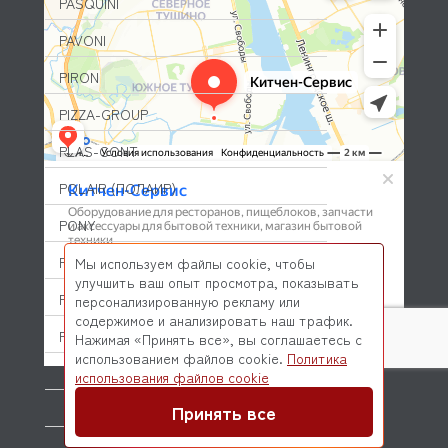
PASQUINI
PAVONI
PIRON
PIZZA-GROUP
PLAS-CONT
POLAIR (ПОЛАИР)
PONY
POPCAKE
Мы используем файлы cookie, чтобы
улучшить ваш опыт просмотра, показывать
PRATICA
персонализированную рекламу или
содержимое и анализировать наш трафик.
PRIMAX
Нажимая «Принять все», вы соглашаетесь с
использованием файлов cookie.
Политика
PRIMUS
© 2026 Kitchen-Service.com Интернет-магазин запчастей
использования файлов cookie
и оборудования профессиональной кухни
Договор оферты
Политика конфиденциальности
Принять все
PRISMAFOOD
PROBAR