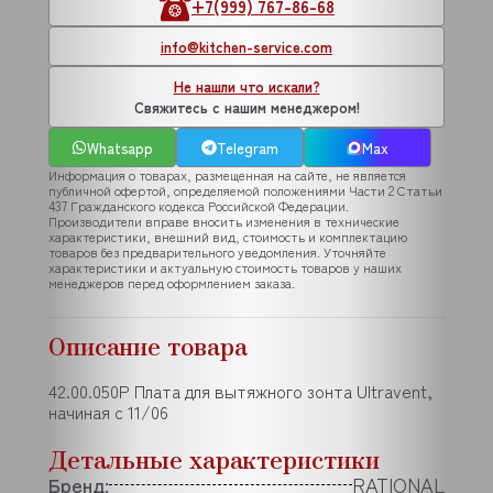
+7(999) 767-86-68
info@kitchen-service.com
Не нашли что искали?
Свяжитесь с нашим менеджером!
Whatsapp
Telegram
Max
Информация о товарах, размещенная на сайте, не является
публичной офертой, определяемой положениями Части 2 Статьи
437 Гражданского кодекса Российской Федерации.
Производители вправе вносить изменения в технические
характеристики, внешний вид, стоимость и комплектацию
товаров без предварительного уведомления. Уточняйте
характеристики и актуальную стоимость товаров у наших
менеджеров перед оформлением заказа.
Описание товара
42.00.050P Плата для вытяжного зонта Ultravent,
начиная с 11/06
Детальные характеристики
Бренд:
RATIONAL