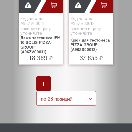
Код завода:
Код завода:
A96ZV00031
A96ZS00012
наличие и цену
наличие и цену
уточняйте
уточняйте
Дежа тестомеса IFM
Крюк для тестомеса
10 SOLIS PIZZA-
PIZZA GROUP
GROUP
(A96ZS00012)
(A96ZV00031)
18 369 ₽
37 655 ₽
1
по 28 позиций