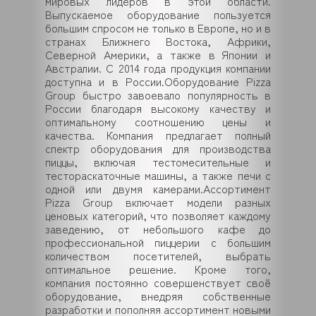
мировых лидеров в этой области.
Выпускаемое оборудование пользуется
большим спросом не только в Европе, но и в
странах Ближнего Востока, Африки,
Северной Америки, а также в Японии и
Австралии. С 2014 года продукция компании
доступна и в России.Оборудование Pizza
Group быстро завоевало популярность в
России благодаря высокому качеству и
оптимальному соотношению цены и
качества. Компания предлагает полный
спектр оборудования для производства
пиццы, включая тестомесительные и
тестораскаточные машины, а также печи с
одной или двумя камерами.Ассортимент
Pizza Group включает модели разных
ценовых категорий, что позволяет каждому
заведению, от небольшого кафе до
профессиональной пиццерии с большим
количеством посетителей, выбрать
оптимальное решение. Кроме того,
компания постоянно совершенствует своё
оборудование, внедряя собственные
разработки и пополняя ассортимент новыми