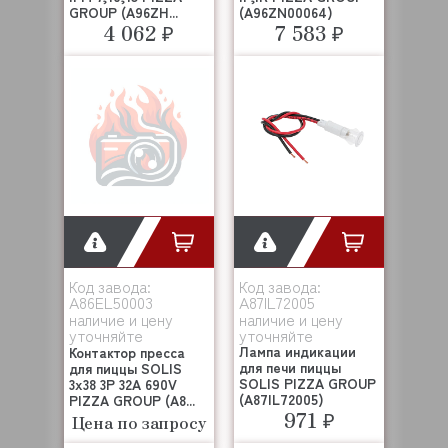
GROUP (A96ZH...
(A96ZN00064)
4 062 ₽
7 583 ₽
Код завода:
Код завода:
A86EL50003
A87IL72005
наличие и цену
наличие и цену
уточняйте
уточняйте
Лампа индикации
Контактор пресса
для печи пиццы
для пиццы SOLIS
SOLIS PIZZA GROUP
3х38 3P 32A 690V
(A87IL72005)
PIZZA GROUP (A8...
971 ₽
Цена по запросу