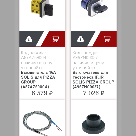
Код завода:
Код завода:
A87AZ69004
A96ZN00037
наличие и цену
наличие и цену
уточняйте
уточняйте
Выключатель 16А
Выключатель для
SOLIS для PIZZA
тестомеса IF,IR
GROUP
SOLIS PIZZA GROUP
(A87AZ69004)
(A96ZN00037)
6 579 ₽
7 026 ₽