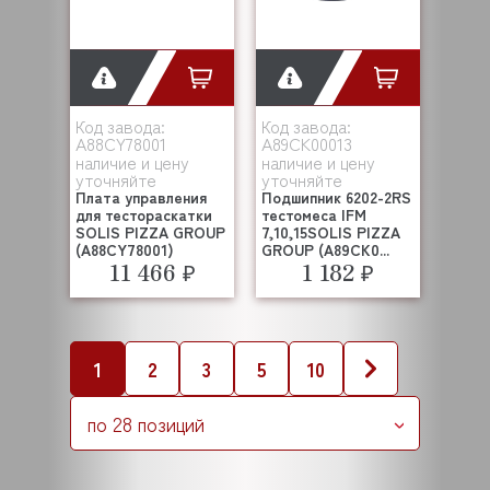
Код завода:
Код завода:
A88CY78001
A89CK00013
наличие и цену
наличие и цену
уточняйте
уточняйте
Плата управления
Подшипник 6202-2RS
для тестораскатки
тестомеса IFM
SOLIS PIZZA GROUP
7,10,15SOLIS PIZZA
(A88CY78001)
GROUP (A89CK0...
11 466 ₽
1 182 ₽
1
2
3
5
10
по 28 позиций