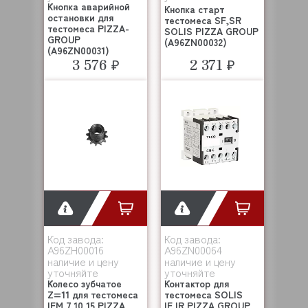
Кнопка аварийной
Кнопка старт
остановки для
тестомеса SF,SR
тестомеса PIZZA-
SOLIS PIZZA GROUP
GROUP
(A96ZN00032)
(A96ZN00031)
3 576 ₽
2 371 ₽
Код завода:
Код завода:
A96ZH00016
A96ZN00064
наличие и цену
наличие и цену
уточняйте
уточняйте
Колесо зубчатое
Контактор для
Z=11 для тестомеса
тестомеса SOLIS
IFM 7,10,15 PIZZA
IF,IR PIZZA GROUP