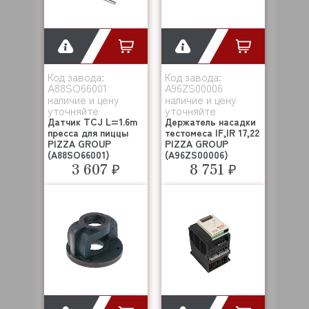
Код завода:
Код завода:
A88SO66001
A96ZS00006
наличие и цену
наличие и цену
уточняйте
уточняйте
Датчик TCJ L=1.6m
Держатель насадки
пресса для пиццы
тестомеса IF,IR 17,22
PIZZA GROUP
PIZZA GROUP
(A88SO66001)
(A96ZS00006)
3 607 ₽
8 751 ₽