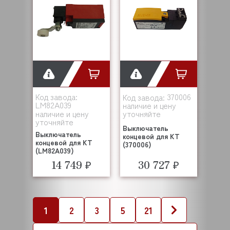
Код завода:
370006
Код завода:
LM82A039
наличие и цену
наличие и цену
уточняйте
уточняйте
Выключатель
Выключатель
концевой для KT
концевой для KT
(370006)
(LM82A039)
14 749 ₽
30 727 ₽
1
2
3
5
21