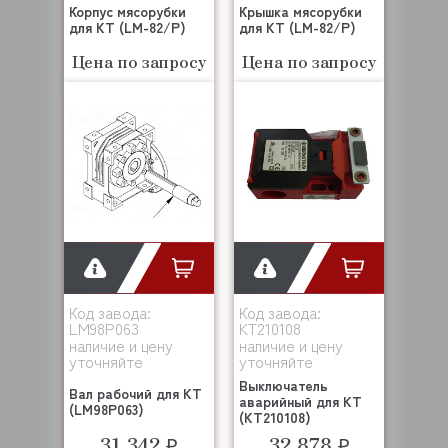
Корпус мясорубки
Крышка мясорубки
для KT (LM-82/P)
для KT (LM-82/P)
Цена по запросу
Цена по запросу
Код завода:
Код завода:
LM98P063
KT210108
наличие и цену
наличие и цену
уточняйте
уточняйте
Выключатель
Вал рабочий для KT
аварийный для KT
(LM98P063)
(KT210108)
31 342 ₽
32 878 ₽