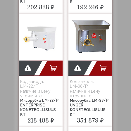
KT
KT
202 828 ₽
192 246 ₽
Код завода:
Код завода:
LM-22/P
LM-98/P
наличие и цену
наличие и цену
уточняйте
уточняйте
Мясорубка LM-22/P
Мясорубка LM-98/P
ENTERPRISE
UNGER
KONETEOLLISUUS
KONETEOLLISUUS
KT
KT
218 488 ₽
354 879 ₽