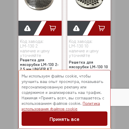
Код завода:
Код завода:
LM-130 2
LM-130 10
наличие и цену
наличие и цену
уточняйте
уточняйте
Решетка для
Решетка для
мясорубки LM-130 2-
мясорубки LM-130 10
2,5 мм UNGER KT
мм UNGER KT
(47367)
Мы используем файлы cookie, чтобы
14 469 ₽
10 016 ₽
улучшить ваш опыт просмотра, показывать
персонализированную рекламу или
содержимое и анализировать наш трафик.
Нажимая «Принять все», вы соглашаетесь с
использованием файлов cookie.
Политика
использования файлов cookie
Принять все