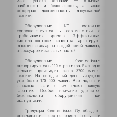
Залог успеха компании — отличная
надёжность и безопасность, а также
рекордная долговечность выпускаемой
техники.
Оборудование KT постоянно
совершенствуется в соответствии с
требованиями времени. Эффективная
система контроля качества гарантирует
высокие стандарты каждой новой машины,
аксессуаров и запасных частей.
Оборудование Koneteollisuus
экспортируется в 120 стран мира. Ежегодно
компания производит около 3700 единиц
техники. На сегодняшний день выпущено
уже более 170 000 машин. Все модели и
запасные части к ним имеют полную
гарантию. Особое внимание уделяется
безопасности оборудования при
эксплуатации.
Продукция Koneteollisuus Oy обладает
оптимальным соотношением цены и