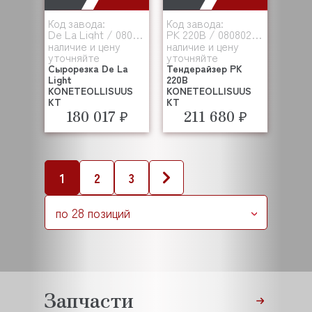
Код завода:
Код завода:
De La Light / 080203-013-002
PK 220В / 080802-013-001
наличие и цену
наличие и цену
уточняйте
уточняйте
Сырорезка De La
Тендерайзер PK
Light
220В
KONETEOLLISUUS
KONETEOLLISUUS
KT
KT
180 017 ₽
211 680 ₽
1
2
3
по 28 позиций
Запчасти