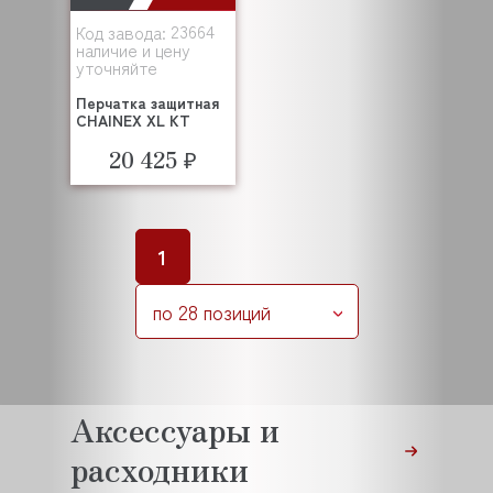
23664
Код завода:
наличие и цену
уточняйте
Перчатка защитная
CHAINEX XL KT
20 425 ₽
1
по 28 позиций
Аксессуары и
расходники