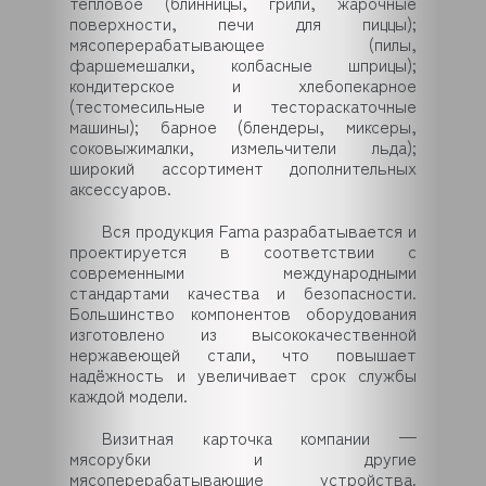
тепловое (блинницы, грили, жарочные
поверхности, печи для пиццы);
мясоперерабатывающее (пилы,
фаршемешалки, колбасные шприцы);
кондитерское и хлебопекарное
(тестомесильные и тестораскаточные
машины); барное (блендеры, миксеры,
соковыжималки, измельчители льда);
широкий ассортимент дополнительных
аксессуаров.
Вся продукция Fama разрабатывается и
проектируется в соответствии с
современными международными
стандартами качества и безопасности.
Большинство компонентов оборудования
изготовлено из высококачественной
нержавеющей стали, что повышает
надёжность и увеличивает срок службы
каждой модели.
Визитная карточка компании —
мясорубки и другие
мясоперерабатывающие устройства.