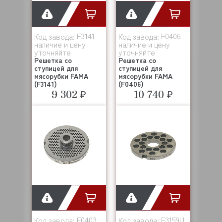
F3141
F0406
Код завода:
Код завода:
наличие и цену
наличие и цену
уточняйте
уточняйте
Решетка со
Решетка со
ступицей для
ступицей для
мясорубки FAMA
мясорубки FAMA
(F3141)
(F0406)
9 302 ₽
10 740 ₽
F0403
F3159U
Код завода:
Код завода: