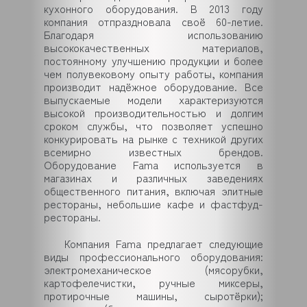
кухонного оборудования. В 2013 году
компания отпраздновала своё 60-летие.
Благодаря использованию
высококачественных материалов,
постоянному улучшению продукции и более
чем полувековому опыту работы, компания
производит надёжное оборудование. Все
выпускаемые модели характеризуются
высокой производительностью и долгим
сроком службы, что позволяет успешно
конкурировать на рынке с техникой других
всемирно известных брендов.
Оборудование Fama используется в
магазинах и различных заведениях
общественного питания, включая элитные
рестораны, небольшие кафе и фастфуд-
рестораны.
Компания Fama предлагает следующие
виды профессионального оборудования:
электромеханическое (мясорубки,
картофелечистки, ручные миксеры,
протирочные машины, сыротёрки);