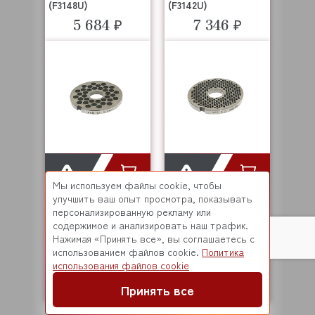
(F3148U)
(F3142U)
5 684 ₽
7 346 ₽
Мы используем файлы cookie, чтобы
улучшить ваш опыт просмотра, показывать
F3157U
F3156U
Код завода:
Код завода:
персонализированную рекламу или
наличие и цену
наличие и цену
уточняйте
уточняйте
содержимое и анализировать наш трафик.
Нажимая «Принять все», вы соглашаетесь с
Решетка для
Решетка для
использованием файлов cookie.
Политика
мясорубки FAMA
мясорубки FAMA
(F3157U)
(F3156U)
использования файлов cookie
8 637 ₽
10 741 ₽
Принять все