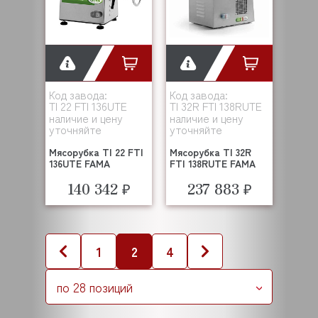
Код завода:
Код завода:
TI 22 FTI 136UTE
TI 32R FTI 138RUTE
наличие и цену
наличие и цену
уточняйте
уточняйте
Мясорубка TI 22 FTI
Мясорубка TI 32R
136UTE FAMA
FTI 138RUTE FAMA
140 342 ₽
237 883 ₽
1
2
4
по 28 позиций