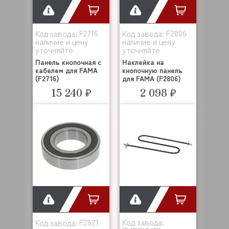
F2716
F2806
Код завода:
Код завода:
наличие и цену
наличие и цену
уточняйте
уточняйте
Панель кнопочная с
Наклейка на
кабелем для FAMA
кнопочную панель
(F2716)
для FAMA (F2806)
15 240 ₽
2 098 ₽
F2621
Код завода:
Код завода: