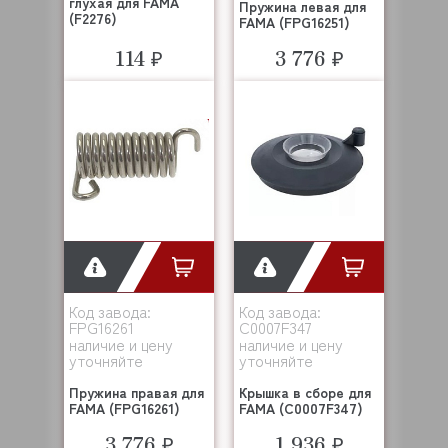
глухая для FAMA
Пружина левая для
(F2276)
FAMA (FPG16251)
114 ₽
3 776 ₽
Код завода:
Код завода:
FPG16261
C0007F347
наличие и цену
наличие и цену
уточняйте
уточняйте
Пружина правая для
Крышка в сборе для
FAMA (FPG16261)
FAMA (C0007F347)
3 776 ₽
1 936 ₽