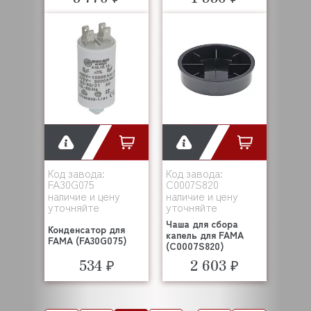
Код завода:
Код завода:
FA30G075
C0007S820
наличие и цену
наличие и цену
уточняйте
уточняйте
Чаша для сбора
Конденсатор для
капель для FAMA
FAMA (FA30G075)
(C0007S820)
534 ₽
2 603 ₽