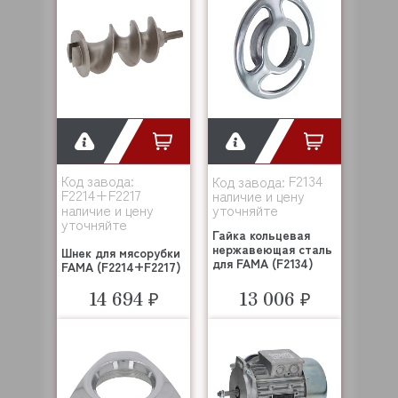
Код завода:
F2134
Код завода:
F2214+F2217
наличие и цену
наличие и цену
уточняйте
уточняйте
Гайка кольцевая
нержавеющая сталь
Шнек для мясорубки
для FAMA (F2134)
FAMA (F2214+F2217)
14 694 ₽
13 006 ₽