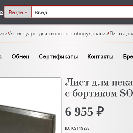
Везде
ики
Аксессуары для теплового оборудования
Листы дл
а
Обмен
Сертификаты
Контакты
Бр
Лист для пек
с бортиком S
6 955 ₽
ID: KS149238