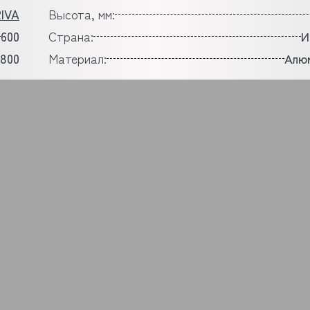
IVA
Высота, мм:
600
Страна:
И
800
Материал:
Алю