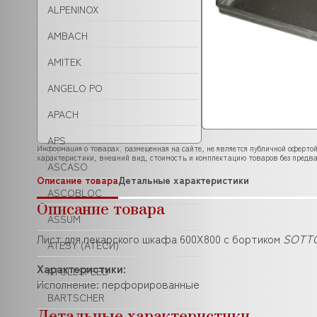
ALPENINOX
AMBACH
AMITEK
ANGELO PO
APACH
APS
Информация о товарах, размещенная на сайте, не является публичной офертой
характеристики, внешний вид, стоимость и комплектацию товаров без предва
ASCASO
Описание товара
Детальные характеристики
ASCOBLOC
Описание товара
ASSUM
Лист для пекарского шкафа 600X800 с бортиком
SOTTO
ATESY (АТЕСИ)
Характеристики:
ATOLLSPEED
Исполнение: перфорированные
BARTSCHER
Детальные характеристики