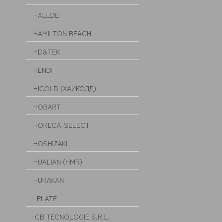
HALLDE
HAMILTON BEACH
HD&TEK
HENDI
HICOLD (ХАЙКОЛД)
HOBART
HORECA-SELECT
HOSHIZAKI
HUALIAN (HMR)
HURAKAN
I PLATE
ICB TECNOLOGIE S.R.L.